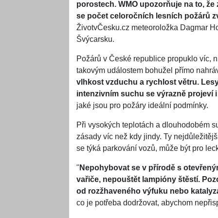
porostech. WMO upozorňuje na to, že 
se počet celoročních lesních požárů z
ŽivotvČesku.cz meteoroložka Dagmar Ho
Švýcarsku.
Požárů v České republice propuklo víc, ni
takovým událostem bohužel přímo nahráv
vlhkost vzduchu a rychlost větru. Lesy
intenzivním suchu se výrazně projeví i
jaké jsou pro požáry ideální podmínky.
Při vysokých teplotách a dlouhodobém su
zásady víc než kdy jindy. Ty nejdůležitěj
se týká parkování vozů, může být pro lec
"
Nepohybovat se v přírodě s otevřený
vařiče, nepouštět lampióny štěstí. Poz
od rozžhaveného výfuku nebo katalyz
co je potřeba dodržovat, abychom nepřisp