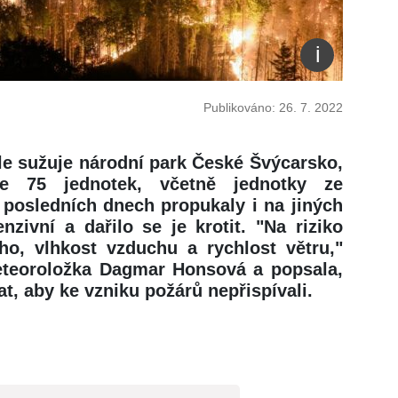
Publikováno: 26. 7. 2022
le sužuje národní park České Švýcarsko,
ze 75 jednotek, včetně jednotky ze
 posledních dnech propukaly i na jiných
nzivní a dařilo se je krotit. "Na riziko
cho, vlhkost vzduchu a rychlost větru,"
eteoroložka Dagmar Honsová a popsala,
t, aby ke vzniku požárů nepřispívali.