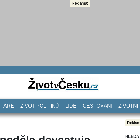
Reklama:
NTÁŘE
ŽIVOT POLITIKŮ
LIDÉ
CESTOVÁNÍ
ŽIVOTNÍ
Reklam
neděle devastuje
HLEDA