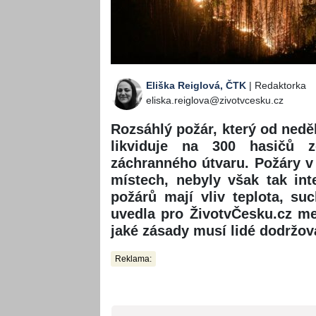
Eliška Reiglová, ČTK
| Redaktorka
eliska.reiglova@zivotvcesku.cz
Rozsáhlý požár, který od nedě
likviduje na 300 hasičů 
záchranného útvaru. Požáry v
místech, nebyly však tak inte
požárů mají vliv teplota, su
uvedla pro ŽivotvČesku.cz m
jaké zásady musí lidé dodržova
Reklama: