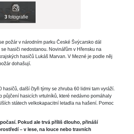
3
fotografie
se požár v národním parku České Švýcarsko dál
m se hasiči nedostanou. Novinářům v Hřensku na
krajských hasičů Lukáš Marvan. V Mezné je podle něj
požár dohašují.
 hasičů, další čtyři týmy se zhruba 60 lidmi tam vyráží.
 půjčení hasicích vrtulníků, které nedávno pomáhaly
alších státech velkokapacitní letadla na hašení. Pomoc
očasí. Pokud ale trvá příliš dlouho, přináší
ostředí – v lese, na louce nebo travních