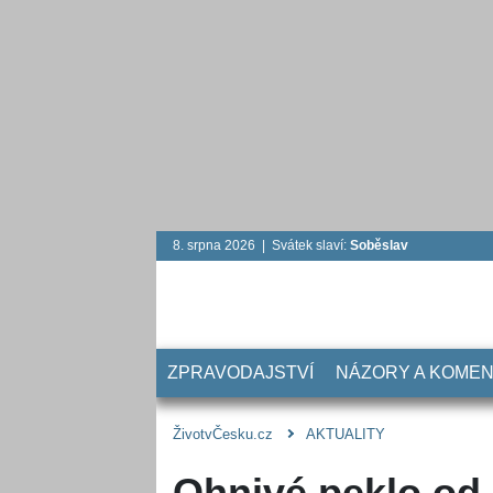
8. srpna 2026 | Svátek slaví:
Soběslav
ZPRAVODAJSTVÍ
NÁZORY A KOME
ŽivotvČesku.cz
AKTUALITY
Ohnivé peklo od 