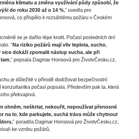
změna klimatu a změna využívání půdy způsobí, že
výší do roku 2030 až o 14 %,
" uvedla pro
nsová, co přispělo k rozsáhlému požáru v Českém
cméně se je dařilo lépe krotit. Počasí posledních dní
alo. "
Na riziko požárů mají vliv teplota, sucho,
 sice dokáží zpomalit nástup sucha, ale při
 tam,
" popsala Dagmar Honsová pro ŽivotvČesku.cz,
chu je důležité v přírodě dodržovat bezpečnostní
ší konzultantka počasí popsala. Především pak ta, která
koho překvapivá.
m ohněm, neškrtat, nekouřit, nepoužívat přenosné
or na to, kde parkujete, suchá tráva může chytnout
átoru,
" poradila Dagmar Honsová pro ŽivotvČesku.cz,
ívali ke vzniku požárů.