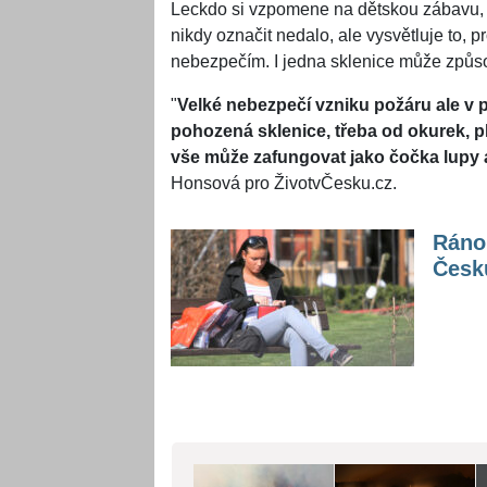
Leckdo si vzpomene na dětskou zábavu, k
nikdy označit nedalo, ale vysvětluje to, p
nebezpečím. I jedna sklenice může způsob
"
Velké nebezpečí vzniku požáru ale v p
pohozená sklenice, třeba od okurek, p
vše může zafungovat jako čočka lupy 
Honsová pro ŽivotvČesku.cz.
Ráno 
Česk