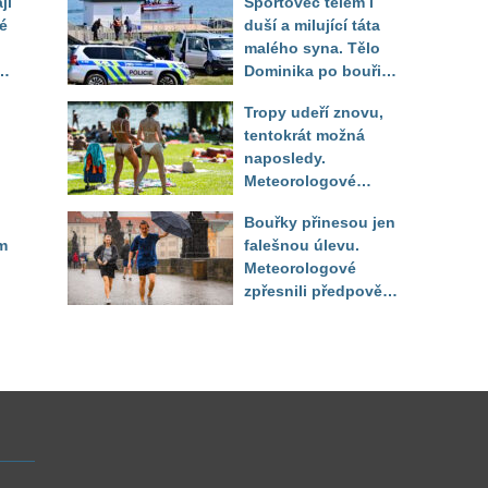
jí
Sportovec tělem i
é
duší a milující táta
malého syna. Tělo
Dominika po bouři
na jezeře Most našli
Tropy udeří znovu,
až druhý den
tentokrát možná
naposledy.
Meteorologové
zpřesnili výhled až
Bouřky přinesou jen
do září
m
falešnou úlevu.
Meteorologové
zpřesnili předpověď
a oznámili návrat
horkého počasí