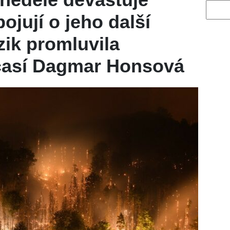
Vyhled
ojují o jeho další
zik promluvila
časí Dagmar Honsová