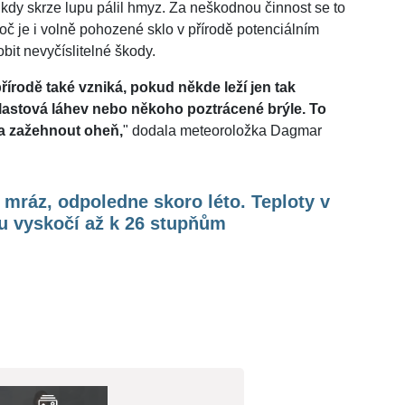
dy skrze lupu pálil hmyz. Za neškodnou činnost se to
roč je i volně pohozené sklo v přírodě potenciálním
it nevyčíslitelné škody.
řírodě také vzniká, pokud někde leží jen tak
lastová láhev nebo někoho poztrácené brýle. To
a zažehnout oheň,
" dodala meteoroložka Dagmar
mráz, odpoledne skoro léto. Teploty v
u vyskočí až k 26 stupňům