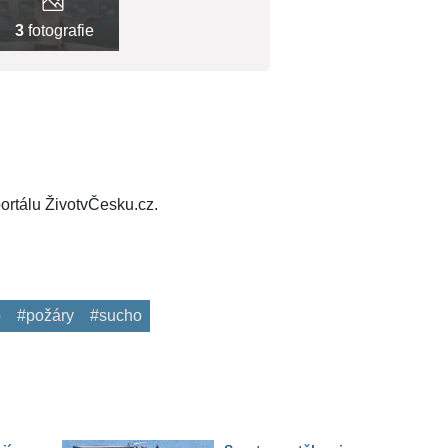
3
fotografie
ortálu ŽivotvČesku.cz.
o
#požáry
#sucho