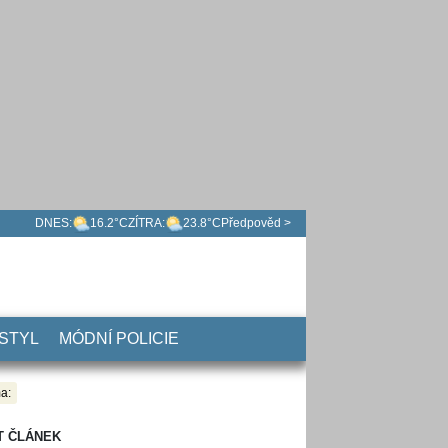
DNES:
16.2°C
ZÍTRA:
23.8°C
Předpověd >
 STYL
MÓDNÍ POLICIE
a:
T ČLÁNEK