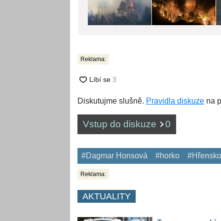
Reklama:
Diskutujme slušně.
Pravidla diskuze
na p
Vstup do diskuze
0
#Dagmar Honsová
#horko
#Hřensk
Reklama:
AKTUALITY