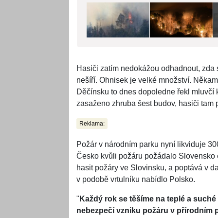
Hasiči zatím nedokážou odhadnout, zda 
nešíří. Ohnisek je velké množství. Něka
Děčínsku to dnes dopoledne řekl mluvčí 
zasaženo zhruba šest budov, hasiči tam 
Reklama:
Požár v národním parku nyní likviduje 300
Česko kvůli požáru požádalo Slovensko o
hasit požáry ve Slovinsku, a poptává v d
v podobě vrtulníku nabídlo Polsko.
"
Každý rok se těšíme na teplé a suché p
nebezpečí vzniku požáru v přírodním pr