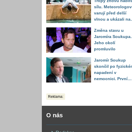
Tropy znovu nabíra
sílu. Meteorologov
varují před delší
vlnou a ukázali na
místa, kde situace
Změna stavu u
bude nejhorší
Jaromíra Soukupa.
Jeho okolí
promluvilo
Jaromír Soukup
skončil po fyzické
napadení v
nemocnici. První
slova právničky
Reklama:
O nás