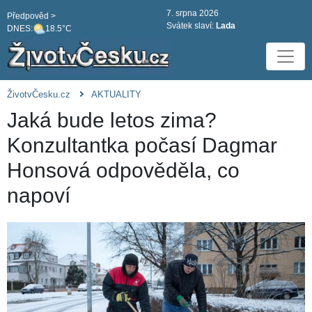
7. srpna 2026
Předpověd >
Svátek slaví:
Lada
DNES:
18.5°C
ŽivotvČesku.cz
AKTUALITY
Jaká bude letos zima?
Konzultantka počasí Dagmar
Honsová odpověděla, co
napoví