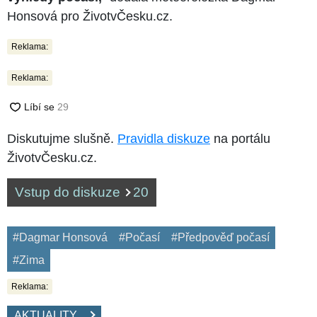
Honsová pro ŽivotvČesku.cz.
Reklama:
Reklama:
Diskutujme slušně.
Pravidla diskuze
na portálu
ŽivotvČesku.cz.
Vstup do diskuze
20
#Dagmar Honsová
#Počasí
#Předpověď počasí
#Zima
Reklama:
AKTUALITY