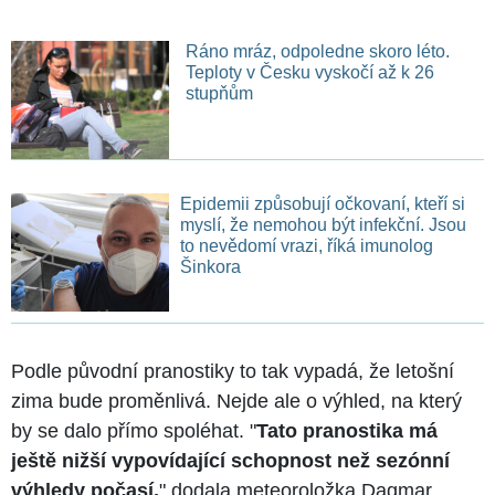
Ráno mráz, odpoledne skoro léto.
Teploty v Česku vyskočí až k 26
stupňům
Epidemii způsobují očkovaní, kteří si
myslí, že nemohou být infekční. Jsou
to nevědomí vrazi, říká imunolog
Šinkora
Podle původní pranostiky to tak vypadá, že letošní
zima bude proměnlivá. Nejde ale o výhled, na který
by se dalo přímo spoléhat. "
Tato pranostika má
ještě nižší vypovídající schopnost než sezónní
výhledy počasí,
" dodala meteoroložka Dagmar