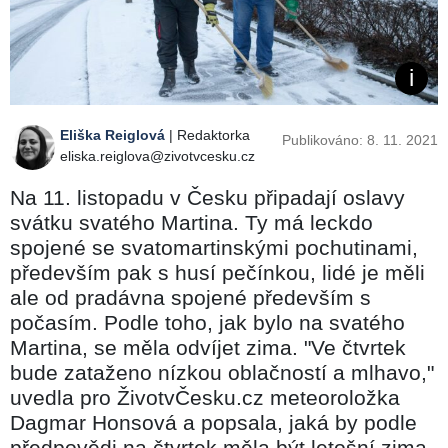
Eliška Reiglová
| Redaktorka
Publikováno: 8. 11. 2021
eliska.reiglova@zivotvcesku.cz
Na 11. listopadu v Česku připadají oslavy
svátku svatého Martina. Ty má leckdo
spojené se svatomartinskými pochutinami,
především pak s husí pečínkou, lidé je měli
ale od pradávna spojené především s
počasím. Podle toho, jak bylo na svatého
Martina, se měla odvíjet zima. "Ve čtvrtek
bude zataženo nízkou oblačností a mlhavo,"
uvedla pro ŽivotvČesku.cz meteoroložka
Dagmar Honsová a popsala, jaká by podle
předpovědi na čtvrtek měla být letošní zima.