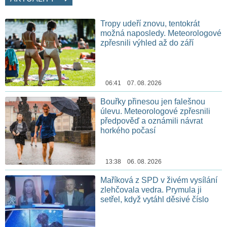
Tropy udeří znovu, tentokrát
možná naposledy. Meteorologové
zpřesnili výhled až do září
06:41 07. 08. 2026
Bouřky přinesou jen falešnou
úlevu. Meteorologové zpřesnili
předpověď a oznámili návrat
horkého počasí
13:38 06. 08. 2026
Maříková z SPD v živém vysílání
zlehčovala vedra. Prymula ji
setřel, když vytáhl děsivé číslo