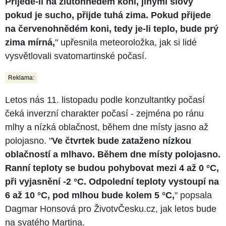
Přijede-li na žlutohnědém koni, jinými slovy
pokud je sucho, přijde tuhá zima. Pokud přijede
na červenohnědém koni, tedy je-li teplo, bude prý
zima mírná,
" upřesnila meteoroložka, jak si lidé
vysvětlovali svatomartinské počasí.
Reklama:
Letos nás 11. listopadu podle konzultantky počasí
čeká inverzní charakter počasí - zejména po ránu
mlhy a nízká oblačnost, během dne místy jasno až
polojasno. "
Ve čtvrtek bude zataženo nízkou
oblačností a mlhavo. Během dne místy polojasno.
Ranní teploty se budou pohybovat mezi 4 až 0 °C,
při vyjasnění -2 °C. Odpolední teploty vystoupí na
6 až 10 °C, pod mlhou bude kolem 5 °C,
" popsala
Dagmar Honsová pro ŽivotvČesku.cz, jak letos bude
na svatého Martina.