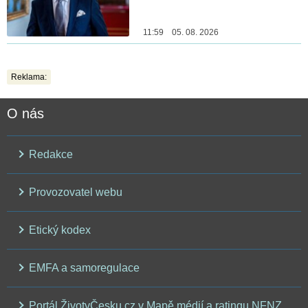
11:59 05. 08. 2026
Reklama:
O nás
Redakce
Provozovatel webu
Etický kodex
EMFA a samoregulace
Portál ŽivotvČesku.cz v Mapě médií a ratingu NFNZ