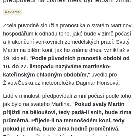
Reklama:
Zcela původně sloužila pranostika o svatém Martinovi
hospodářům k odhadu toho, jaké bude v zimě počasí
a k ukončení venkovních zemědělských prací. Svatý
Martin na bílém koni, jak ho známe dnes, vznikl až v
19. století. "
Podle původních pranostik období od
10. do 27. listopadu nazýváme martinsko-
kateřinským chladným obdobím,
" uvedla pro
ŽivotvČesku.cz meteoroložka Dagmar Honsová.
Lidé v minulosti předpovídali zimní počasí podle toho,
jak bylo na svatého Martina. "
Pokud svatý Martin
přijíždí na běloušovi, tedy padá-li sníh, bude zima
průměrná. Přijede-li na temnošedém koni, tedy
pokud je mlha, bude zima hodně proměnlivá.