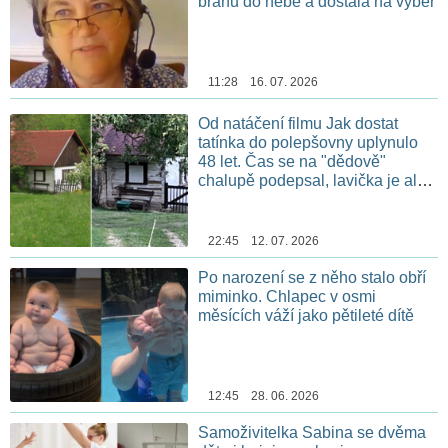
bránu do nebe a dostala na výběr
11:28 16. 07. 2026
Od natáčení filmu Jak dostat
tatínka do polepšovny uplynulo
48 let. Čas se na "dědově"
chalupě podepsal, lavička je ale
stále na stejném místě
22:45 12. 07. 2026
Po narození se z něho stalo obří
miminko. Chlapec v osmi
měsících váží jako pětileté dítě
12:45 28. 06. 2026
Samoživitelka Sabina se dvěma