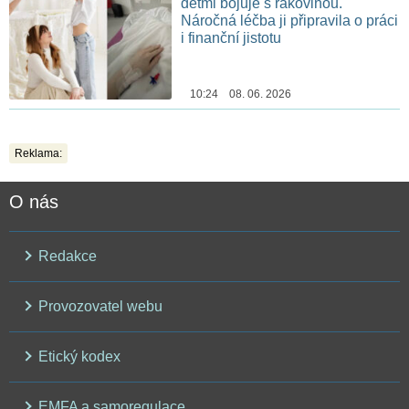
dětmi bojuje s rakovinou.
Náročná léčba ji připravila o práci
i finanční jistotu
10:24 08. 06. 2026
Reklama:
O nás
Redakce
Provozovatel webu
Etický kodex
EMFA a samoregulace