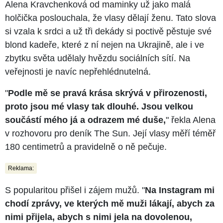
Alena Kravchenková od maminky už jako malá
holčička poslouchala, že vlasy dělají ženu. Tato slova
si vzala k srdci a už tři dekády si poctivě pěstuje své
blond kadeře, které z ní nejen na Ukrajině, ale i ve
zbytku světa udělaly hvězdu sociálních sítí. Na
veřejnosti je navíc nepřehlédnutelná.
"
Podle mě se pravá krása skrývá v přirozenosti,
proto jsou mé vlasy tak dlouhé. Jsou velkou
součástí mého já a odrazem mé duše,
" řekla Alena
v rozhovoru pro deník The Sun. Její vlasy měří téměř
180 centimetrů a pravidelně o ně pečuje.
Reklama:
S popularitou přišel i zájem mužů. "
Na Instagram mi
chodí zprávy, ve kterých mě muži lákají, abych za
nimi přijela, abych s nimi jela na dovolenou,