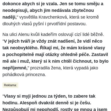
dokonce abych si je vzala. Jen se tomu směju a
neodepisuji, abych jim nedávala zbytečnou
naději,
" vysvětlila Kravchenková, která se kromě
dlouhých vlasů pyšní i prvotřídní postavou.
Na ulici Alenu kvůli kadeřím oslovují cizí lidé běžně.
"
V jejich tváři je vždy znát nadšení, že vidí něco
tak neobvyklého. Říkají mi, že mám krásné vlasy
a pochopitelně mají otázky ohledně péče. Zastavil
mě ale i muž, který si k nim chtěl čichnout, to bylo
nepříjemné,
" prozradila žena, která vypadá jako
pohádková princezna.
Reklama:
"
Vlasy si myji jednou za týden, to zabere tak
hodinu. Alespoň dvakrát denně si je češu.
Nezpůsobují mi nepohodlí, rostly se mnou a jsem