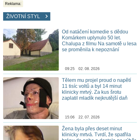
Reklama:
ŽIVOTNÍ STYL
Od natáčení komedie s dědou
Komárkem uplynulo 50 let.
Chalupa z filmu Na samotě u lesa
se proměnila k nepoznání
09:25 02. 08. 2026
Tělem mu projel proud o napětí
11 tisíc voltů a byl 14 minut
klinicky mrtvý. Za kus šrotu
zaplatil mladík nejkrutější daň
15:06 22. 07. 2026
Žena byla přes deset minut
klinicky mrtvá. Tvrdí, že spatřila