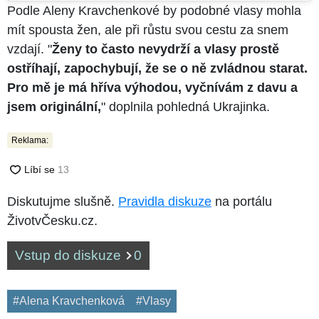
Podle Aleny Kravchenkové by podobné vlasy mohla
mít spousta žen, ale při růstu svou cestu za snem
vzdají. "
Ženy to často nevydrží a vlasy prostě
ostříhají, zapochybují, že se o ně zvládnou starat.
Pro mě je má hříva výhodou, vyčnívám z davu a
jsem originální,
" doplnila pohledná Ukrajinka.
Reklama:
Diskutujme slušně.
Pravidla diskuze
na portálu
ŽivotvČesku.cz.
Vstup do diskuze
0
#Alena Kravchenková
#Vlasy