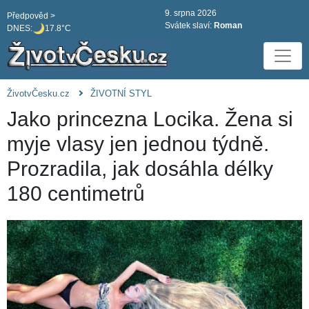
9. srpna 2026
Předpověd >
Svátek slaví:
Roman
DNES:
17.8°C
ŽivotvČesku.cz
ŽIVOTNÍ STYL
Jako princezna Locika. Žena si
myje vlasy jen jednou týdně.
Prozradila, jak dosáhla délky
180 centimetrů