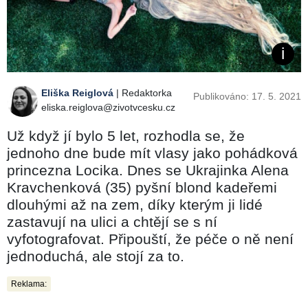
Eliška Reiglová
| Redaktorka
Publikováno: 17. 5. 2021
eliska.reiglova@zivotvcesku.cz
Už když jí bylo 5 let, rozhodla se, že
jednoho dne bude mít vlasy jako pohádková
princezna Locika. Dnes se Ukrajinka Alena
Kravchenková (35) pyšní blond kadeřemi
dlouhými až na zem, díky kterým ji lidé
zastavují na ulici a chtějí se s ní
vyfotografovat. Připouští, že péče o ně není
jednoduchá, ale stojí za to.
Reklama: