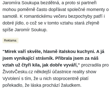
Jaromíra Soukupa bezdětná, a proto si partneři
mohou poměrně často dopřávat společné momenty o
samotě. K romantickému večeru bezpochyby patří i
dobré jídlo, o což se v tomto vztahu stará zřejmě
spíše Jaromír Soukup.
Reklama:
"Mirek vaří skvěle, hlavně italskou kuchyni. A já
jsem vynikající strávník. Přibrala jsem za náš
vztah už čtyři kila, jak dobře vyváří,"
prozradila pro
ŽivotvČesku.cz někdejší účastnice reality show
VyVolení s tím, že u nich stoprocentně platí
pořekadlo, že láska prochází žaludkem.