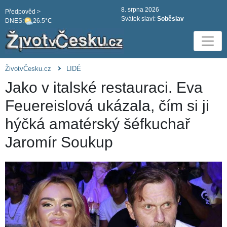
8. srpna 2026
Předpověd >
Svátek slaví:
Soběslav
DNES:
26.5°C
ŽivotvČesku.cz
LIDÉ
Jako v italské restauraci. Eva
Feuereislová ukázala, čím si ji
hýčká amatérský šéfkuchař
Jaromír Soukup