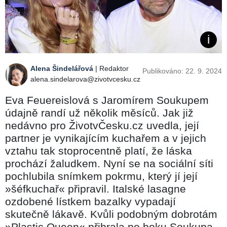
Alena Šindelářová
| Redaktor
Publikováno: 22. 9. 2024
alena.sindelarova@zivotvcesku.cz
Eva Feuereislová s Jaromírem Soukupem
údajně randí už několik měsíců. Jak již
nedávno pro ŽivotvČesku.cz uvedla, její
partner je vynikajícím kuchařem a v jejich
vztahu tak stoprocentně platí, že láska
prochází žaludkem. Nyní se na sociální síti
pochlubila snímkem pokrmu, který jí její
»šéfkuchař« připravil. Italské lasagne
ozdobené lístkem bazalky vypadají
skutečně lákavě. Kvůli podobným dobrotám
»Plastic Queen« přibrala po boku Soukupa