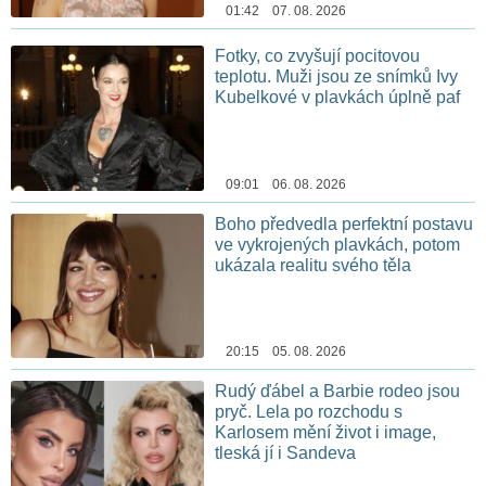
01:42 07. 08. 2026
Fotky, co zvyšují pocitovou
teplotu. Muži jsou ze snímků Ivy
Kubelkové v plavkách úplně paf
09:01 06. 08. 2026
Boho předvedla perfektní postavu
ve vykrojených plavkách, potom
ukázala realitu svého těla
20:15 05. 08. 2026
Rudý ďábel a Barbie rodeo jsou
pryč. Lela po rozchodu s
Karlosem mění život i image,
tleská jí i Sandeva