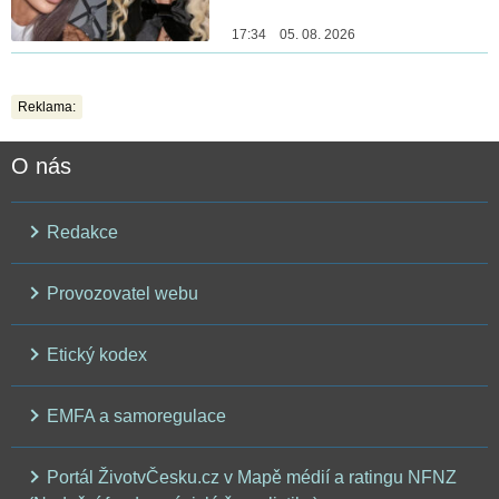
17:34 05. 08. 2026
Reklama:
O nás
Redakce
Provozovatel webu
Etický kodex
EMFA a samoregulace
Portál ŽivotvČesku.cz v Mapě médií a ratingu NFNZ