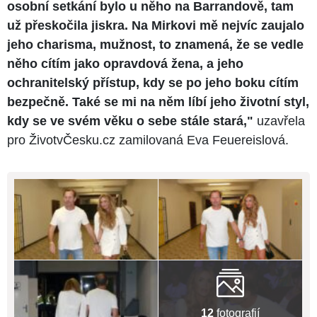
osobní setkání bylo u něho na Barrandově, tam
už přeskočila jiskra. Na Mirkovi mě nejvíc zaujalo
jeho charisma, mužnost, to znamená, že se vedle
něho cítím jako opravdová žena, a jeho
ochranitelský přístup, kdy se po jeho boku cítím
bezpečně. Také se mi na něm líbí jeho životní styl,
kdy se ve svém věku o sebe stále stará,"
uzavřela
pro ŽivotvČesku.cz zamilovaná Eva Feuereislová.
12
fotografií