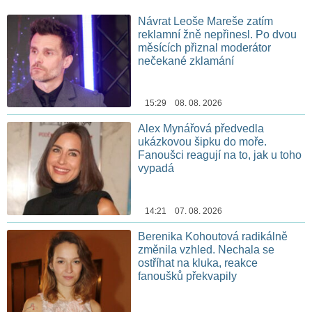
Návrat Leoše Mareše zatím
reklamní žně nepřinesl. Po dvou
měsících přiznal moderátor
nečekané zklamání
15:29 08. 08. 2026
Alex Mynářová předvedla
ukázkovou šipku do moře.
Fanoušci reagují na to, jak u toho
vypadá
14:21 07. 08. 2026
Berenika Kohoutová radikálně
změnila vzhled. Nechala se
ostříhat na kluka, reakce
fanoušků překvapily