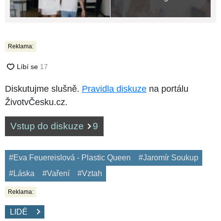
Reklama:
Diskutujme slušně.
Pravidla diskuze
na portálu
ŽivotvČesku.cz.
Vstup do diskuze
9
#Eva Feuereislová - Plastic Queen
#Jaromír Soukup
#Láska
#Vaření
#Vztah
Reklama:
LIDÉ