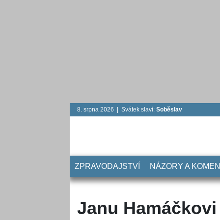
8. srpna 2026 | Svátek slaví:
Soběslav
ZPRAVODAJSTVÍ
NÁZORY A KOME
Janu Hamáčkovi