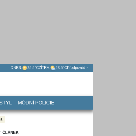
DNES:
25.5°C
ZÍTRA:
23.5°C
Předpověd >
 STYL
MÓDNÍ POLICIE
a:
T ČLÁNEK