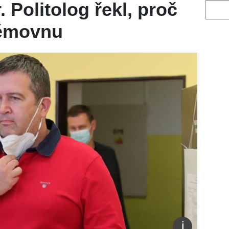
. Politolog řekl, proč
Vyhled
ěmovnu