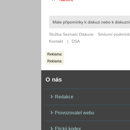
Reklama:
Reklama:
O nás
Redakce
Provozovatel webu
Etický kodex