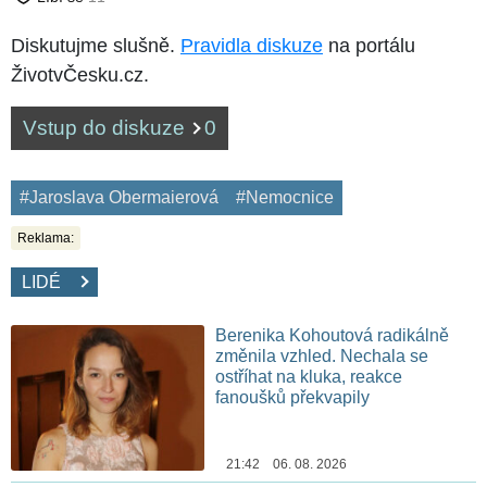
Diskutujme slušně.
Pravidla diskuze
na portálu
ŽivotvČesku.cz.
Vstup do diskuze
0
#Jaroslava Obermaierová
#Nemocnice
Reklama:
LIDÉ
Berenika Kohoutová radikálně
změnila vzhled. Nechala se
ostříhat na kluka, reakce
fanoušků překvapily
21:42 06. 08. 2026