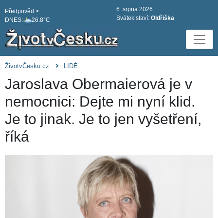
6. srpna 2026
Předpověd >
Svátek slaví:
Oldřiška
DNES:
26.8°C
ŽivotvČesku.cz
LIDÉ
Jaroslava Obermaierová je v
nemocnici: Dejte mi nyní klid.
Je to jinak. Je to jen vyšetření,
říká