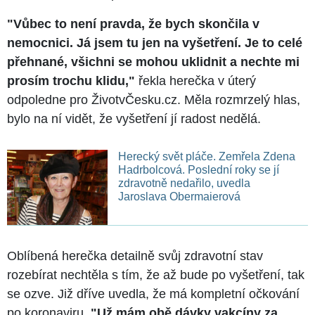
"Vůbec to není pravda, že bych skončila v
nemocnici. Já jsem tu jen na vyšetření. Je to celé
přehnané, všichni se mohou uklidnit a nechte mi
prosím trochu klidu,"
řekla herečka v úterý
odpoledne pro ŽivotvČesku.cz. Měla rozmrzelý hlas,
bylo na ní vidět, že vyšetření jí radost nedělá.
Herecký svět pláče. Zemřela Zdena
Hadrbolcová. Poslední roky se jí
zdravotně nedařilo, uvedla
Jaroslava Obermaierová
Oblíbená herečka detailně svůj zdravotní stav
rozebírat nechtěla s tím, že až bude po vyšetření, tak
se ozve. Již dříve uvedla, že má kompletní očkování
po koronaviru.
"Už mám obě dávky vakcíny za