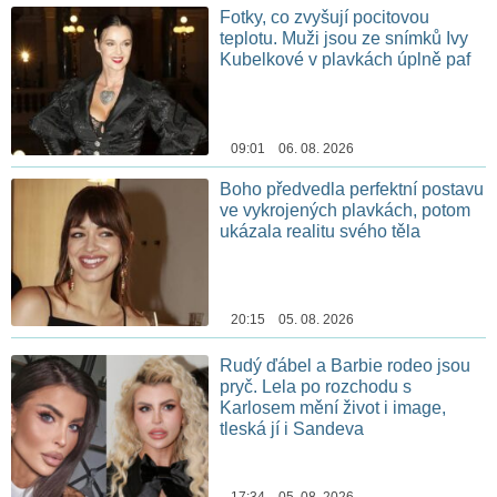
Fotky, co zvyšují pocitovou
teplotu. Muži jsou ze snímků Ivy
Kubelkové v plavkách úplně paf
09:01 06. 08. 2026
Boho předvedla perfektní postavu
ve vykrojených plavkách, potom
ukázala realitu svého těla
20:15 05. 08. 2026
Rudý ďábel a Barbie rodeo jsou
pryč. Lela po rozchodu s
Karlosem mění život i image,
tleská jí i Sandeva