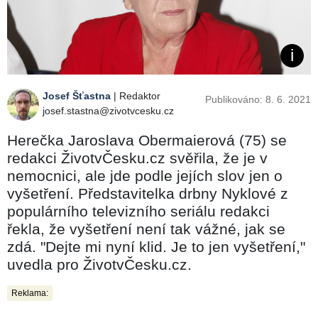
Josef Šťastna
| Redaktor
Publikováno: 8. 6. 2021
josef.stastna@zivotvcesku.cz
Herečka Jaroslava Obermaierová (75) se
redakci ŽivotvČesku.cz svěřila, že je v
nemocnici, ale jde podle jejích slov jen o
vyšetření. Představitelka drbny Nyklové z
populárního televizního seriálu redakci
řekla, že vyšetření není tak vážné, jak se
zdá. "Dejte mi nyní klid. Je to jen vyšetření,"
uvedla pro ŽivotvČesku.cz.
Reklama: