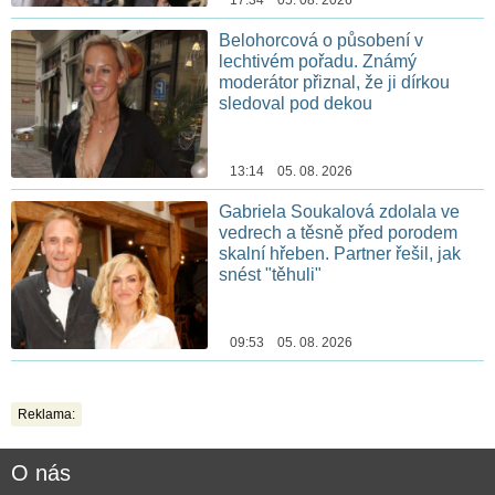
17:34 05. 08. 2026
Belohorcová o působení v
lechtivém pořadu. Známý
moderátor přiznal, že ji dírkou
sledoval pod dekou
13:14 05. 08. 2026
Gabriela Soukalová zdolala ve
vedrech a těsně před porodem
skalní hřeben. Partner řešil, jak
snést "těhuli"
09:53 05. 08. 2026
Reklama:
O nás