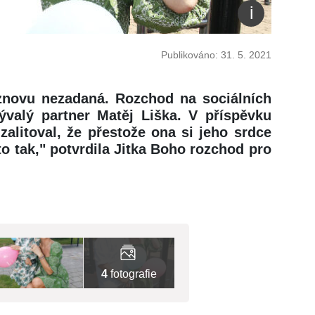
Publikováno: 31. 5. 2021
 znovu nezadaná. Rozchod na sociálních
bývalý partner Matěj Liška. V příspěvku
alitoval, že přestože ona si jeho srdce
e to tak," potvrdila Jitka Boho rozchod pro
4
fotografie