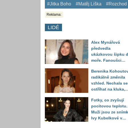
#Jitka Boho
#Matěj Liška
#Rozchod
Reklama:
LIDÉ
Alex Mynářová
předvedla
ukázkovou šipku 
moře. Fanoušci
reagují na to, jak u
Berenika Kohouto
toho vypadá
radikálně změnila
vzhled. Nechala se
ostříhat na kluka,
reakce fanoušků
Fotky, co zvyšují
překvapily
pocitovou teplotu.
Muži jsou ze sním
Ivy Kubelkové v
plavkách úplně pa