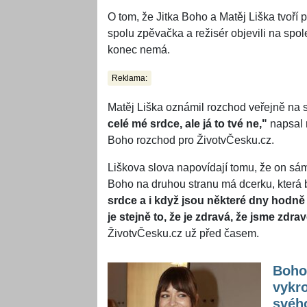
O tom, že Jitka Boho a Matěj Liška tvoří 
spolu zpěvačka a režisér objevili na sp
konec nemá.
Reklama:
Matěj Liška oznámil rozchod veřejně na so
celé mé srdce, ale já to tvé ne,"
napsal 
Boho rozchod pro ŽivotvČesku.cz.
Liškova slova napovídají tomu, že on sá
Boho na druhou stranu má dcerku, která b
srdce a i když jsou některé dny hodně 
je stejně to, že je zdravá, že jsme zd
ŽivotvČesku.cz už před časem.
Boho 
vykro
svého