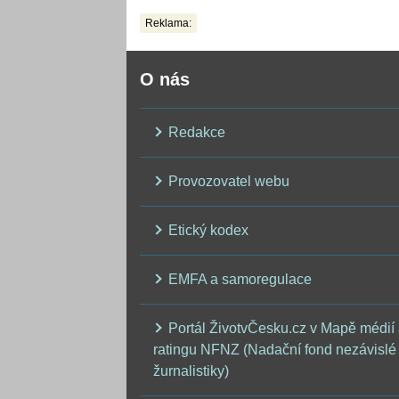
Reklama:
O nás
Redakce
Provozovatel webu
Etický kodex
EMFA a samoregulace
Portál ŽivotvČesku.cz v Mapě médií
ratingu NFNZ (Nadační fond nezávislé
žurnalistiky)