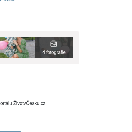
4
fotografie
ortálu ŽivotvČesku.cz.