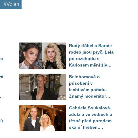
#Vztah
Rudý ďábel a Barbie
rodeo jsou pryč. Lela
do
po rozchodu s
Karlosem mění život i
image, tleská jí i
vá
Belohorcová o
Sandeva
působení v
lechtivém pořadu.
Známý moderátor
přiznal, že ji dírkou
Gabriela Soukalová
sledoval pod dekou
zdolala ve vedrech a
ků
těsně před porodem
skalní hřeben.
f
Partner řešil, jak