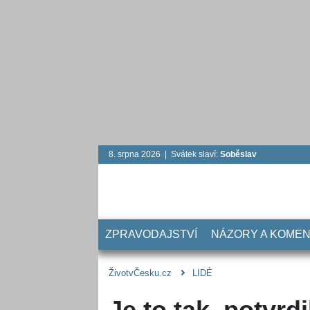
8. srpna 2026 | Svátek slaví:
Soběslav
ZPRAVODAJSTVÍ
NÁZORY A KOME
ŽivotvČesku.cz
LIDÉ
Je to tak, potvrd