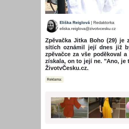
Eliška Reiglová
| Redaktorka
eliska.reiglova@zivotvcesku.cz
Zpěvačka Jitka Boho (29) je
sítích oznámil její dnes již 
zpěvačce za vše poděkoval a z
získala, on to její ne. "Ano, j
ŽivotvČesku.cz.
Reklama: