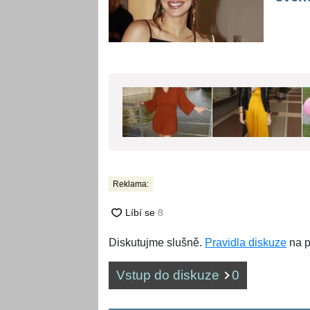
Reklama:
Diskutujme slušně.
Pravidla diskuze
na p
Vstup do diskuze
0