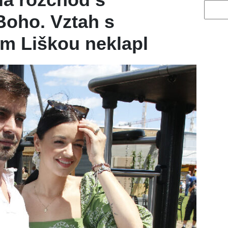
Vyhled
Boho. Vztah s
m Liškou neklapl