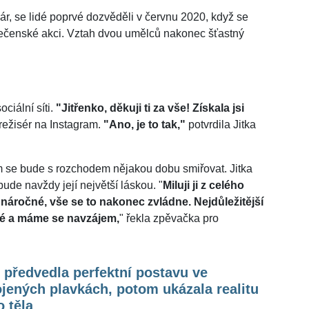
pár, se lidé poprvé dozvěděli v červnu 2020, když se
olečenské akci. Vztah dvou umělců nakonec šťastný
ciální síti.
"Jitřenko, děkuji ti za vše! Získala jsi
režisér na Instagram.
"Ano, je to tak,"
potvrdila Jitka
m se bude s rozchodem nějakou dobu smiřovat. Jitka
ude navždy její největší láskou. "
Miluji ji z celého
náročné, vše se to nakonec zvládne. Nejdůležitější
ravé a máme se navzájem,
" řekla zpěvačka pro
předvedla perfektní postavu ve
jených plavkách, potom ukázala realitu
 těla