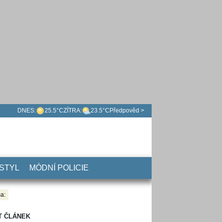
DNES:
25.5°C
ZÍTRA:
23.5°C
Předpověd >
 STYL
MÓDNÍ POLICIE
a:
T ČLÁNEK