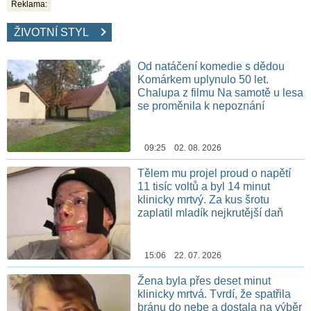
Reklama:
ŽIVOTNÍ STYL
Od natáčení komedie s dědou
Komárkem uplynulo 50 let.
Chalupa z filmu Na samotě u lesa
se proměnila k nepoznání
09:25 02. 08. 2026
Tělem mu projel proud o napětí
11 tisíc voltů a byl 14 minut
klinicky mrtvý. Za kus šrotu
zaplatil mladík nejkrutější daň
15:06 22. 07. 2026
Žena byla přes deset minut
klinicky mrtvá. Tvrdí, že spatřila
bránu do nebe a dostala na výběr