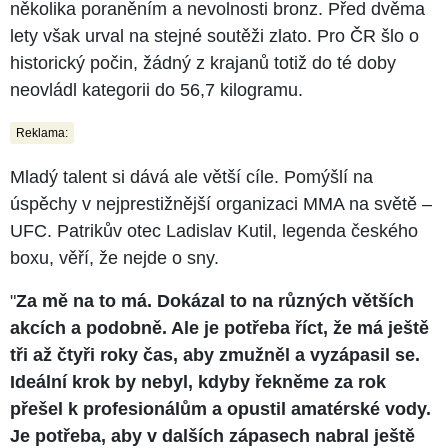
několika poraněním a nevolnosti bronz. Před dvěma
lety však urval na stejné soutěži zlato. Pro ČR šlo o
historický počin, žádný z krajanů totiž do té doby
neovládl kategorii do 56,7 kilogramu.
Reklama:
Mladý talent si dává ale větší cíle. Pomýšlí na
úspěchy v nejprestižnější organizaci MMA na světě –⁠⁠⁠⁠⁠⁠
UFC. Patrikův otec Ladislav Kutil, legenda českého
boxu, věří, že nejde o sny.
"
Za mě na to má. Dokázal to na různých větších
akcích a podobně. Ale je potřeba říct, že má ještě
tři až čtyři roky čas, aby zmužněl a vyzápasil se.
Ideální krok by nebyl, kdyby řekněme za rok
přešel k profesionálům a opustil amatérské vody.
Je potřeba, aby v dalších zápasech nabral ještě