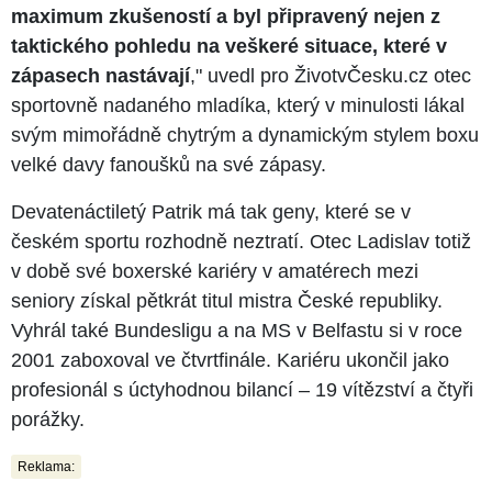
maximum zkušeností a byl připravený nejen z
taktického pohledu na veškeré situace, které v
zápasech nastávají
," uvedl pro ŽivotvČesku.cz otec
sportovně nadaného mladíka, který v minulosti lákal
svým mimořádně chytrým a dynamickým stylem boxu
velké davy fanoušků na své zápasy.
Devatenáctiletý Patrik má tak geny, které se v
českém sportu rozhodně neztratí. Otec Ladislav totiž
v době své boxerské kariéry v amatérech mezi
seniory získal pětkrát titul mistra České republiky.
Vyhrál také Bundesligu a na MS v Belfastu si v roce
2001 zaboxoval ve čtvrtfinále. Kariéru ukončil jako
profesionál s úctyhodnou bilancí –⁠⁠⁠⁠⁠⁠ 19 vítězství a čtyři
porážky.
Reklama: