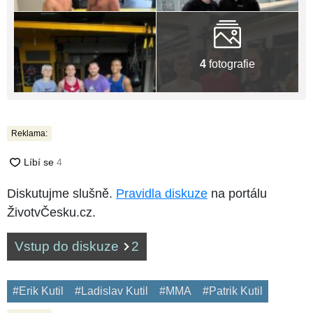
4
fotografie
Reklama:
Diskutujme slušně.
Pravidla diskuze
na portálu
ŽivotvČesku.cz.
Vstup do diskuze
2
#Erik Kutil
#Ladislav Kutil
#MMA
#Patrik Kutil