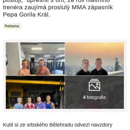
trenéra zaujímá proslulý MMA zápasník
Pepa Gorila Král.
Reklama:
4
fotografie
Kutil si ze srbského Bělehradu odvezl navzdory