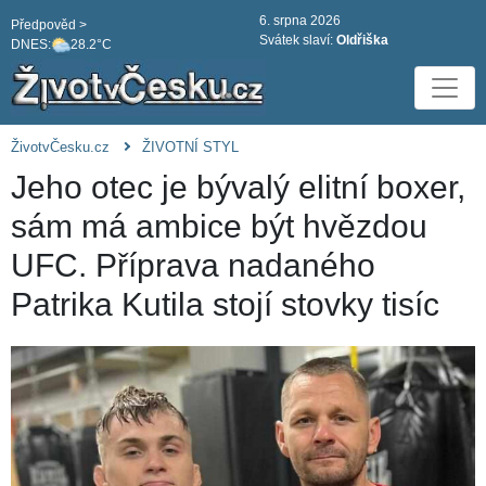
6. srpna 2026
Předpověd >
Svátek slaví:
Oldřiška
DNES:
28.2°C
ŽivotvČesku.cz
ŽIVOTNÍ STYL
Jeho otec je bývalý elitní boxer,
sám má ambice být hvězdou
UFC. Příprava nadaného
Patrika Kutila stojí stovky tisíc