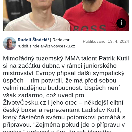
Rudolf Šindelář
| Redaktor
Publikováno: 19. 4. 2024
rudolf.sindelar@zivotvcesku.cz
Mimořádný tuzemský MMA talent Patrik Kutil
si na začátku dubna v rámci juniorského
mistrovství Evropy připsal další sympatický
úspěch –⁠⁠⁠⁠⁠⁠ tím potvrdil, že má před sebou
velmi nadějnou budoucnost. Úspěch není
však zadarmo, což uvedl pro
ŽivotvČesku.cz i jeho otec –⁠⁠⁠⁠⁠⁠ někdejší elitní
český boxer a reprezentant Ladislav Kutil,
který částečně svému potomkovi pomáhá s
přípravou. "Zejména pokud jde o přípravu v
postoji," upřesnil s tím, že roli hlavního