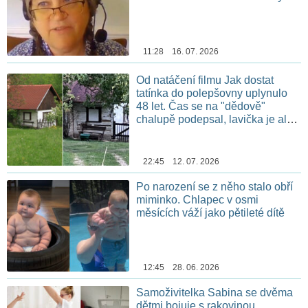
11:28 16. 07. 2026
Od natáčení filmu Jak dostat
tatínka do polepšovny uplynulo
48 let. Čas se na "dědově"
chalupě podepsal, lavička je ale
stále na stejném místě
22:45 12. 07. 2026
Po narození se z něho stalo obří
miminko. Chlapec v osmi
měsících váží jako pětileté dítě
12:45 28. 06. 2026
Samoživitelka Sabina se dvěma
dětmi bojuje s rakovinou.