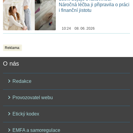
Náročná léčba ji připravila o práci
i finanční jistotu
10:24 08. 06. 2026
Reklama:
O nás
Redakce
Provozovatel webu
Etický kodex
EMFA a samoregulace