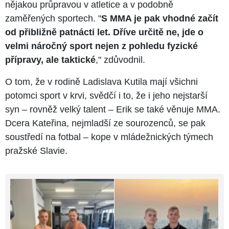
nějakou průpravou v atletice a v podobně
zaměřených sportech. "
S MMA je pak vhodné začít
od přibližně patnácti let. Dříve určitě ne, jde o
velmi náročný sport nejen z pohledu fyzické
přípravy, ale taktické
," zdůvodnil.
O tom, že v rodině Ladislava Kutila mají všichni
potomci sport v krvi, svědčí i to, že i jeho nejstarší
syn –⁠⁠⁠⁠⁠⁠ rovněž velký talent –⁠⁠⁠⁠⁠⁠ Erik se také věnuje MMA.
Dcera Kateřina, nejmladší ze sourozenců, se pak
soustředí na fotbal –⁠⁠⁠⁠⁠⁠ kope v mládežnických týmech
pražské Slavie.