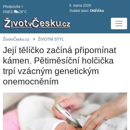
6. srpna 2026
Předpověd >
Svátek slaví:
Oldřiška
DNES:
28°C
ŽivotvČesku.cz
ŽIVOTNÍ STYL
Její tělíčko začíná připomínat
kámen. Pětiměsíční holčička
trpí vzácným genetickým
onemocněním