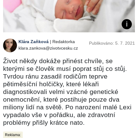
Klára Zaňková
| Redaktorka
Publikováno: 5. 7. 2021
klara.zankova@zivotvcesku.cz
Život někdy dokáže přinést chvíle, se
kterými se člověk musí poprat stůj co stůj.
Tvrdou ránu zasadil rodičům teprve
pětiměsíční holčičky, které lékaři
diagnostikovali velmi vzácné genetické
onemocnění, které postihuje pouze dva
miliony lidí na světě. Po narození malé Lexi
vypadalo vše v pořádku, ale zdravotní
problémy přišly krátce nato.
Reklama: