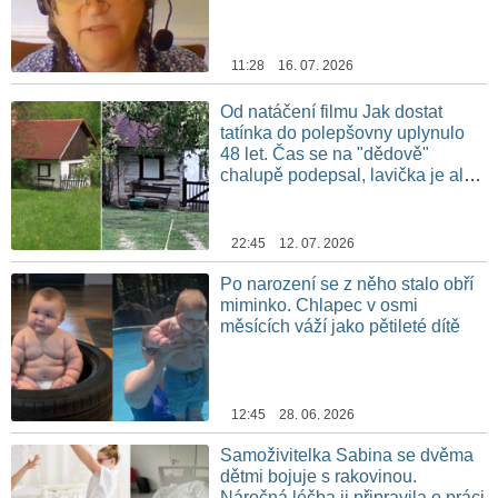
11:28 16. 07. 2026
Od natáčení filmu Jak dostat
tatínka do polepšovny uplynulo
48 let. Čas se na "dědově"
chalupě podepsal, lavička je ale
stále na stejném místě
22:45 12. 07. 2026
Po narození se z něho stalo obří
miminko. Chlapec v osmi
měsících váží jako pětileté dítě
12:45 28. 06. 2026
Samoživitelka Sabina se dvěma
dětmi bojuje s rakovinou.
Náročná léčba ji připravila o práci