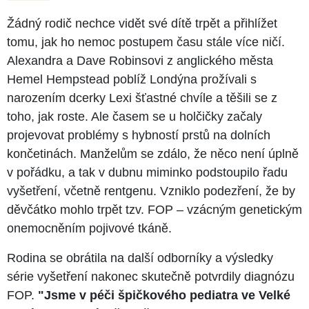
Žádný rodič nechce vidět své dítě trpět a přihlížet
tomu, jak ho nemoc postupem času stále více ničí.
Alexandra a Dave Robinsovi z anglického města
Hemel Hempstead poblíž Londýna prožívali s
narozením dcerky Lexi šťastné chvíle a těšili se z
toho, jak roste. Ale časem se u holčičky začaly
projevovat problémy s hybností prstů na dolních
končetinách. Manželům se zdálo, že něco není úplně
v pořádku, a tak v dubnu miminko podstoupilo řadu
vyšetření, včetně rentgenu. Vzniklo podezření, že by
děvčátko mohlo trpět tzv. FOP – vzácným genetickým
onemocněním pojivové tkáně.
Rodina se obrátila na další odborníky a výsledky
série vyšetření nakonec skutečně potvrdily diagnózu
FOP.
"Jsme v péči špičkového pediatra ve Velké