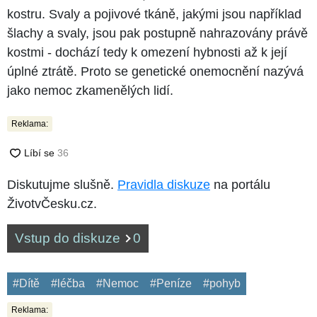
kostru. Svaly a pojivové tkáně, jakými jsou například
šlachy a svaly, jsou pak postupně nahrazovány právě
kostmi - dochází tedy k omezení hybnosti až k její
úplné ztrátě. Proto se genetické onemocnění nazývá
jako nemoc zkamenělých lidí.
Reklama:
Diskutujme slušně.
Pravidla diskuze
na portálu
ŽivotvČesku.cz.
Vstup do diskuze
0
#Dítě
#léčba
#Nemoc
#Peníze
#pohyb
Reklama: