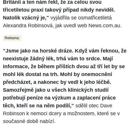
Británii a ten nám řekl, že za celou svou
třicetiletou praxi takový případ nikdy neviděl.
Natolik vzácný je,"
vyjádřila se osmatřicetiletá
Alexandra Robinsová, jak uvedl web News.com.au.
Reklama:
"Jsme jako na horské dráze. Když vám řeknou, že
neexistuje žádný lék, trhá vám to srdce. Mají
informace, že během příštích dvou až tří let by se
mohl lék dostat na trh. Mohl by onemocnění
předcházet, a nakonec by vedl k jeho léčbě.
Samozřejmě jako u všech klinických studií
potřebují peníze na výzkum a zaplacení práce
těch, kteří se na něm podílí,"
sdělil otec Dave
Robinson k nemoci dcery a možnostem, které se v
současné době nabízí.