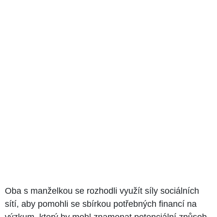
Oba s manželkou se rozhodli využít síly sociálních
sítí, aby pomohli se sbírkou potřebných financí na
výzkum, který by mohl znamenat potenciální způsob