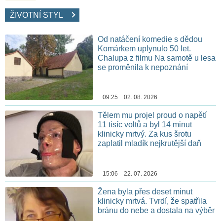
ŽIVOTNÍ STYL
Od natáčení komedie s dědou
Komárkem uplynulo 50 let.
Chalupa z filmu Na samotě u lesa
se proměnila k nepoznání
09:25 02. 08. 2026
Tělem mu projel proud o napětí
11 tisíc voltů a byl 14 minut
klinicky mrtvý. Za kus šrotu
zaplatil mladík nejkrutější daň
15:06 22. 07. 2026
Žena byla přes deset minut
klinicky mrtvá. Tvrdí, že spatřila
bránu do nebe a dostala na výběr