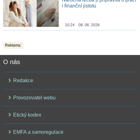
i finanční jistotu
10:24 08. 06. 2026
Reklama:
O nás
Redakce
Provozovatel webu
Etický kodex
EMFA a samoregulace