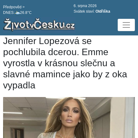
6. srpna 2026
Předpověd >
Svátek slaví:
Oldřiška
DNES:
26.8°C
Jennifer Lopezová se
pochlubila dcerou. Emme
vyrostla v krásnou slečnu a
slavné mamince jako by z oka
vypadla