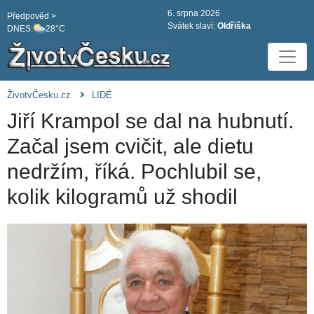
6. srpna 2026
Předpověd >
Svátek slaví:
Oldřiška
DNES:
28°C
ŽivotvČesku.cz
LIDÉ
Jiří Krampol se dal na hubnutí.
Začal jsem cvičit, ale dietu
nedržím, říká. Pochlubil se,
kolik kilogramů už shodil