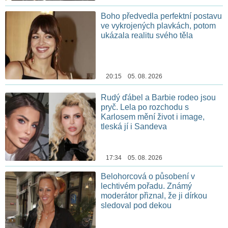
Boho předvedla perfektní postavu
ve vykrojených plavkách, potom
ukázala realitu svého těla
20:15 05. 08. 2026
Rudý ďábel a Barbie rodeo jsou
pryč. Lela po rozchodu s
Karlosem mění život i image,
tleská jí i Sandeva
17:34 05. 08. 2026
Belohorcová o působení v
lechtivém pořadu. Známý
moderátor přiznal, že ji dírkou
sledoval pod dekou