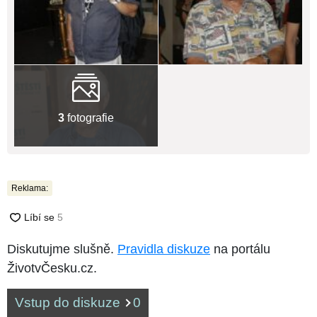
3
fotografie
Reklama:
Diskutujme slušně.
Pravidla diskuze
na portálu
ŽivotvČesku.cz.
Vstup do diskuze
0