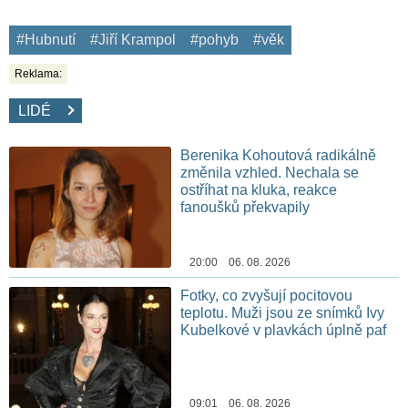
#Hubnutí
#Jiří Krampol
#pohyb
#věk
Reklama:
LIDÉ
Berenika Kohoutová radikálně
změnila vzhled. Nechala se
ostříhat na kluka, reakce
fanoušků překvapily
20:00 06. 08. 2026
Fotky, co zvyšují pocitovou
teplotu. Muži jsou ze snímků Ivy
Kubelkové v plavkách úplně paf
09:01 06. 08. 2026