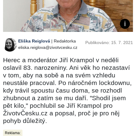
Eliška Reiglová
| Redaktorka
Publikováno: 15. 7. 2021
eliska.reiglova@zivotvcesku.cz
Herec a moderátor Jiří Krampol v neděli
oslavil 83. narozeniny. Ani věk ho nezastaví
v tom, aby na sobě a na svém vzhledu
neustále pracoval. Po náročném lockdownu,
kdy trávil spoustu času doma, se rozhodl
zhubnout a zatím se mu daří. "Shodil jsem
pět kilo," pochlubil se Jiří Krampol pro
ŽivotvČesku.cz a popsal, proč je pro něj
pohyb důležitý.
Reklama: