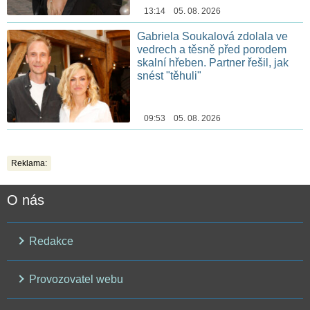
13:14 05. 08. 2026
Gabriela Soukalová zdolala ve
vedrech a těsně před porodem
skalní hřeben. Partner řešil, jak
snést "těhuli"
09:53 05. 08. 2026
Reklama:
O nás
Redakce
Provozovatel webu