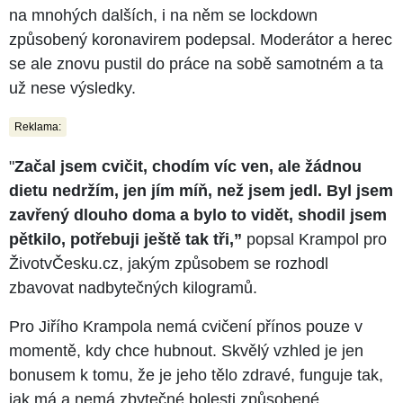
na mnohých dalších, i na něm se lockdown
způsobený koronavirem podepsal. Moderátor a herec
se ale znovu pustil do práce na sobě samotném a ta
už nese výsledky.
Reklama:
"
Začal jsem cvičit, chodím víc ven, ale žádnou
dietu nedržím, jen jím míň, než jsem jedl. Byl jsem
zavřený dlouho doma a bylo to vidět, shodil jsem
pětkilo, potřebuji ještě tak tři,”
popsal Krampol pro
ŽivotvČesku.cz, jakým způsobem se rozhodl
zbavovat nadbytečných kilogramů.
Pro Jiřího Krampola nemá cvičení přínos pouze v
momentě, kdy chce hubnout. Skvělý vzhled je jen
bonusem k tomu, že je jeho tělo zdravé, funguje tak,
jak má a nemá zbytečné bolesti způsobené