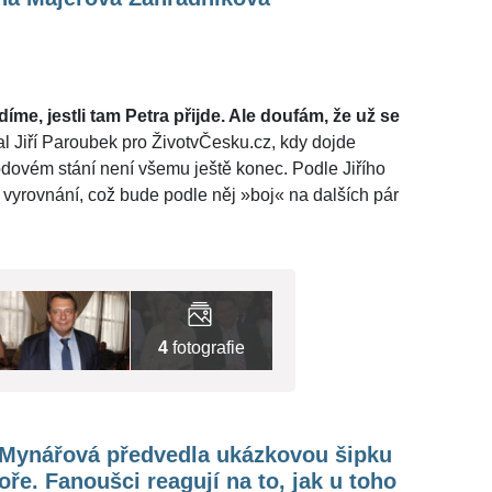
me, jestli tam Petra přijde. Ale doufám, že už se
al Jiří Paroubek pro ŽivotvČesku.cz, kdy dojde
odovém stání není všemu ještě konec. Podle Jiřího
vyrovnání, což bude podle něj »boj« na dalších pár
4
fotografie
 Mynářová předvedla ukázkovou šipku
ře. Fanoušci reagují na to, jak u toho