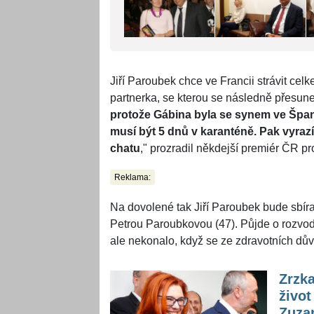
Jiří Paroubek chce ve Francii strávit cel
partnerka, se kterou se následně přesun
protože Gábina byla se synem ve Špan
musí být 5 dnů v karanténě. Pak vyra
chatu
," prozradil někdejší premiér ČR pr
Reklama:
Na dovolené tak Jiří Paroubek bude sbíra
Petrou Paroubkovou (47). Půjde o rozvod.
ale nekonalo, když se ze zdravotních dů
Zrzk
život
Zuza