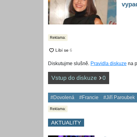
vypa
Reklama:
Diskutujme slušně.
Pravidla diskuze
na p
Vstup do diskuze
0
#Dovolená
#Francie
#Jiří Paroubek
Reklama:
AKTUALITY