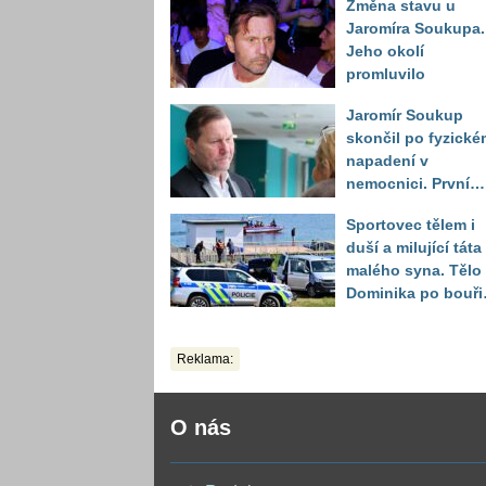
Změna stavu u
Jaromíra Soukupa.
Jeho okolí
promluvilo
Jaromír Soukup
skončil po fyzické
napadení v
nemocnici. První
slova právničky
Sportovec tělem i
duší a milující táta
malého syna. Tělo
Dominika po bouři
na jezeře Most naš
až druhý den
Reklama:
O nás