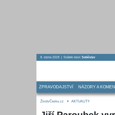
8. srpna 2026 | Svátek slaví:
Soběslav
ZPRAVODAJSTVÍ
NÁZORY A KOME
ŽivotvČesku.cz
AKTUALITY
Jiří Paroubek vy