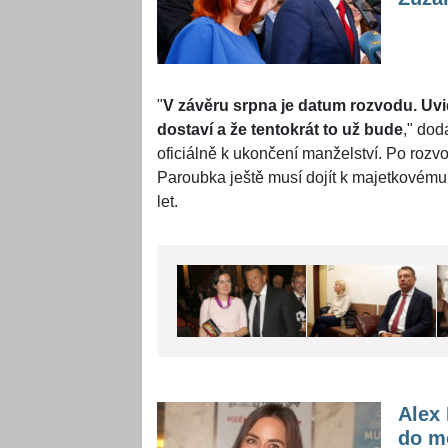
"
V závěru srpna je datum rozvodu. Uvidí
dostaví a že tentokrát to už bude
," dod
oficiálně k ukončení manželství. Po rozv
Paroubka ještě musí dojít k majetkovému 
let.
Alex
do mo