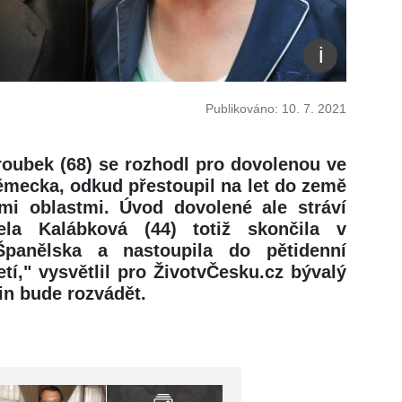
Publikováno: 10. 7. 2021
roubek (68) se rozhodl pro dovolenou ve
Německa, odkud přestoupil na let do země
mi oblastmi. Úvod dovolené ale stráví
ela Kalábková (44) totiž skončila v
Španělska a nastoupila do pětidenní
tí," vysvětlil pro ŽivotvČesku.cz bývalý
in bude rozvádět.