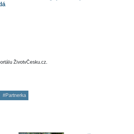
dá
ortálu ŽivotvČesku.cz.
#Partnerka