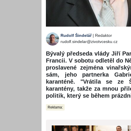
Rudolf Šindelář
| Redaktor
rudolf.sindelar@zivotvcesku.cz
Bývalý předseda vlády Jiří Pa
Francii. V sobotu odletěl do 
proslavené zejména vinařský
sám, jeho partnerka Gabri
karanténě. "Vrátila se ze 
karantény, takže za mnou přile
politik, který se během prázdn
Reklama: