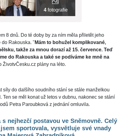
4
fotografie
kem 8 dnů. Do té doby by za ním měla přiletět jeho
e do Rakouska. "
Mám to bohužel komplikované,
ělsku, takže za mnou dorazí až 15. července. Teď
zíme do Rakouska a také se podíváme ke mně na
o ŽivotvČesku.cz plány na léto.
t síly do dalšího soudního stání se stále manželkou
 Ten se měl konat už letos v dubnu, nakonec se stání
vodů Petra Paroubková z jednání omluvila.
a s nejhezčí postavou ve Sněmovně. Celý
 jsem sportovala, vysvětluje své vnady
na Majerová Zahradníková