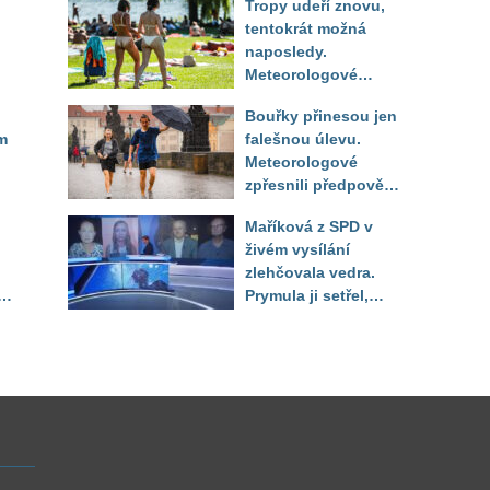
Tropy udeří znovu,
tentokrát možná
naposledy.
Meteorologové
zpřesnili výhled až
Bouřky přinesou jen
do září
m
falešnou úlevu.
Meteorologové
zpřesnili předpověď
a oznámili návrat
Maříková z SPD v
horkého počasí
živém vysílání
zlehčovala vedra.
Prymula ji setřel,
li
když vytáhl děsivé
číslo