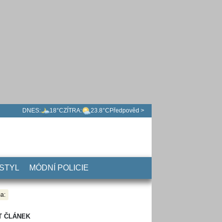
DNES:
18°C
ZÍTRA:
23.8°C
Předpověd >
 STYL
MÓDNÍ POLICIE
a:
T ČLÁNEK