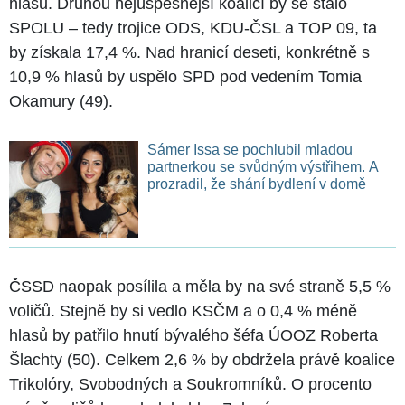
hlasů. Druhou nejúspěšnější koalicí by se stalo
SPOLU – tedy trojice ODS, KDU-ČSL a TOP 09, ta
by získala 17,4 %. Nad hranicí deseti, konkrétně s
10,9 % hlasů by uspělo SPD pod vedením Tomia
Okamury (49).
Sámer Issa se pochlubil mladou
partnerkou se svůdným výstřihem. A
prozradil, že shání bydlení v domě
ČSSD naopak posílila a měla by na své straně 5,5 %
voličů. Stejně by si vedlo KSČM a o 0,4 % méně
hlasů by patřilo hnutí bývalého šéfa ÚOOZ Roberta
Šlachty (50). Celkem 2,6 % by obdržela právě koalice
Trikolóry, Svobodných a Soukromníků. O procento