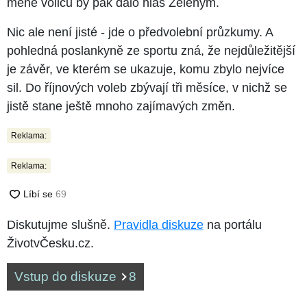
méně voličů by pak dalo hlas Zeleným.
Nic ale není jisté - jde o předvolební průzkumy. A
pohledná poslankyně ze sportu zná, že nejdůležitější
je závěr, ve kterém se ukazuje, komu zbylo nejvíce
sil. Do říjnových voleb zbývají tři měsíce, v nichž se
jistě stane ještě mnoho zajímavých změn.
Reklama:
Reklama:
Diskutujme slušně.
Pravidla diskuze
na portálu
ŽivotvČesku.cz.
Vstup do diskuze
8