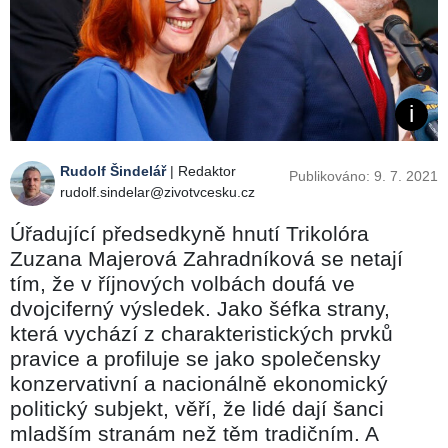
Rudolf Šindelář
| Redaktor
Publikováno: 9. 7. 2021
rudolf.sindelar@zivotvcesku.cz
Úřadující předsedkyně hnutí Trikolóra
Zuzana Majerová Zahradníková se netají
tím, že v říjnových volbách doufá ve
dvojciferný výsledek. Jako šéfka strany,
která vychází z charakteristických prvků
pravice a profiluje se jako společensky
konzervativní a nacionálně ekonomický
politický subjekt, věří, že lidé dají šanci
mladším stranám než těm tradičním. A