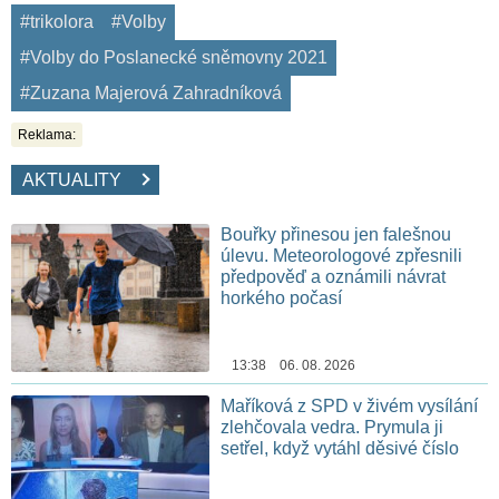
#trikolora
#Volby
#Volby do Poslanecké sněmovny 2021
#Zuzana Majerová Zahradníková
Reklama:
AKTUALITY
Bouřky přinesou jen falešnou
úlevu. Meteorologové zpřesnili
předpověď a oznámili návrat
horkého počasí
13:38 06. 08. 2026
Maříková z SPD v živém vysílání
zlehčovala vedra. Prymula ji
setřel, když vytáhl děsivé číslo