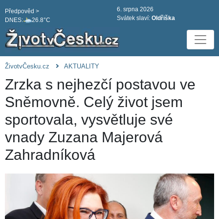
6. srpna 2026
Předpověd >
Svátek slaví:
Oldřiška
DNES:
26.8°C
ŽivotvČesku.cz
AKTUALITY
Zrzka s nejhezčí postavou ve
Sněmovně. Celý život jsem
sportovala, vysvětluje své
vnady Zuzana Majerová
Zahradníková