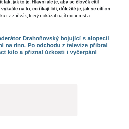
tak, jak to je. Hlavní ale je, aby se člověk cítil
ašle na to, co říkají lidi, důležité je, jak se cítí on
sku.cz zpěvák, který dokázal najít moudrost a
erátor Drahoňovský bojující s alopecií
hl na dno. Po odchodu z televize přibral
ct kilo a přiznal úzkosti i vyčerpání