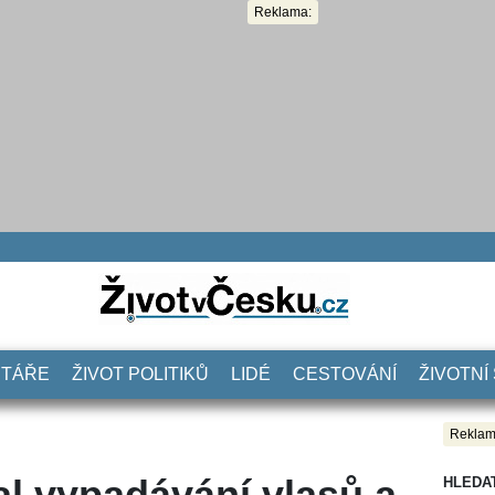
Reklama:
NTÁŘE
ŽIVOT POLITIKŮ
LIDÉ
CESTOVÁNÍ
ŽIVOTNÍ
Reklam
al vypadávání vlasů a
HLEDA