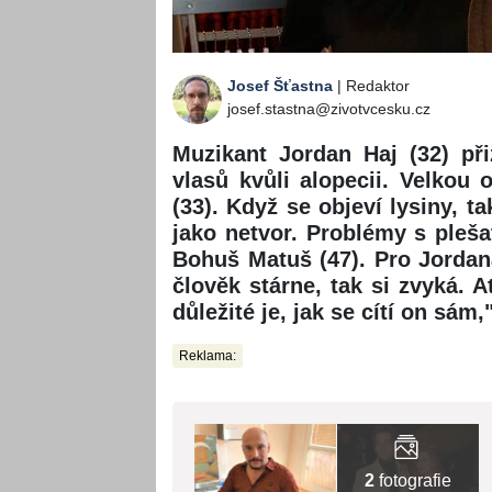
Josef Šťastna
| Redaktor
josef.stastna@zivotvcesku.cz
Muzikant Jordan Haj (32) př
vlasů kvůli alopecii. Velko
(33). Když se objeví lysiny, t
jako netvor. Problémy s pleša
Bohuš Matuš (47). Pro Jordan
člověk stárne, tak si zvyká. A
důležité je, jak se cítí on sá
Reklama:
2
fotografie