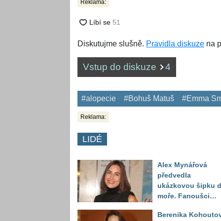
Reklama:
Diskutujme slušně.
Pravidla diskuze
na p
Vstup do diskuze
4
#alopecie
#Bohuš Matuš
#Emma Sm
Reklama:
LIDÉ
Alex Mynářová
předvedla
ukázkovou šipku 
moře. Fanoušci
reagují na to, jak u
Berenika Kohouto
toho vypadá