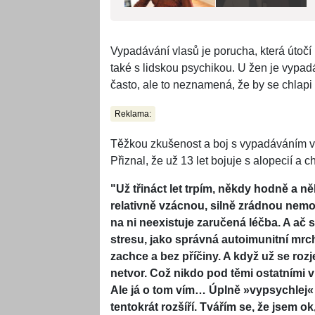
Vypadávání vlasů je porucha, která útočí
také s lidskou psychikou. U žen je vypad
často, ale to neznamená, že by se chlapi 
Reklama:
Těžkou zkušenost a boj s vypadáváním vl
Přiznal, že už 13 let bojuje s alopecií a
"Už třináct let trpím, někdy hodně a n
relativně vzácnou, silně zrádnou nemoc
na ni neexistuje zaručená léčba. A ač s
stresu, jako správná autoimunitní mrch
zachce a bez příčiny. A když už se roz
netvor. Což nikdo pod těmi ostatními v
Ale já o tom vím… Úplně »vypsychlej« 
tentokrát rozšíří. Tvářím se, že jsem 