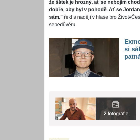
že šátek je hrozný, ať se nebojím chodit 
dobře, aby byl v pohodě. Ať se Jordan vyk
sám,"
řekl s nadějí v hlase pro ŽivotvČe
sebedůvěru.
Exmod
si sá
patná
2
fotografie