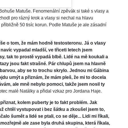
Bohuše Matuše. Fenomenální zpěvák si také s vlasy a
zhodl pro rázný krok a vlasy si nechal na hlavu
a přibližně 50 tisíc korun. Podle Matuše je ale zásadní
píše o tom, že mám hodně testosteronu. Já o vlasy
 navíc vypadal mladší, ve třiceti letech jsem
y, tak to prostě vypadá blbě. Lidé na mě koukali a
tazy jsou fakt strašné. Pár chlupů jsem na hlavně
 barvou, aby se to trochu skrylo. Jednou mi Gábina
dojdu umýt a přiznám, že mám pleš, že mi to docela
vávám, ale mně nebylo pomoci, takže jsem nosil ty
otec malé Natálky a přidal vzkaz pro Jordana Haje.
přiznat, kolem puberty je to fakt problém. Jak
 už chtěl vystupovat i bez šátku a zkoušel jsem to,
čalo šumět a lidé se ptali, co se děje... Lidi mi říkali,
amozřejmě ale zase byla druhá skupina, která říkala,