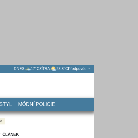
DNES:
17°C
ZÍTRA:
23.8°C
Předpověd >
 STYL
MÓDNÍ POLICIE
a:
T ČLÁNEK