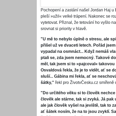
Pochopení a zastání našel Jordan Haj u 
pleší »užil« velké trápení. Nakonec se ro
vytetovat. Přiznal, že tetování ho vyšlo n
srovnat si priority v hlavě.
"U mě to nebylo úplně o stresu, ale s
přišel už ve dvaceti letech. Pořád jsem
vypadal na osmnáct... Když nemáš vlas
ptali se, zda jsem nemocný. Takové do
měl, tak jsem si to »pajcoval« takovou
Osvaldová řekla, že je to vidět, ať se 
sluší... Gábina mi řekla, ať se nescho
šátky,"
řekl pro ŽivotvČesku.cz smířeně 
"Do určitého věku si to člověk nechce 
člověk ale stárne, tak si zvyká. Já pak
ale jak člověk vyšel na jeviště, tak to za
ať šátek nosím, že na to jsou zvyklí. S