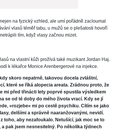
 nejen na fyzický vzhled, ale umí pořádně zacloumat
ávání vlasů téměř tabu, u mužů se o plešatosti hovoří
netrápili tím, když vlasy začnou mizet.
asů na vlastní kůži prožívá také muzikant Jordan Haj.
 chodí k lékařce Monice Arenbergerové na injekce.
ěkdy skoro nepatrně, takovou docela zvláštní,
í, které se říká alopecia areata. Zrádnou proto, že
e mi před třinácti lety poprvé spustila výsledkem
a se od té doby do mého života vrací. Kdy se jí
jede, »rozjebe« mi po cestě psychiku. Cítím se jako
lasy, delšími a správně naaranžovanými, nevidí.
z toho, aby nezafoukalo. Netušící, jak moc se to
ok, a pak jsem nesnesitelný. Po několika týdnech