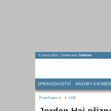
8. srpna 2026 | Svátek slaví:
Soběslav
ZPRAVODAJSTVÍ
NÁZORY A KOME
ŽivotvČesku.cz
LIDÉ
Jordan Haj přizn