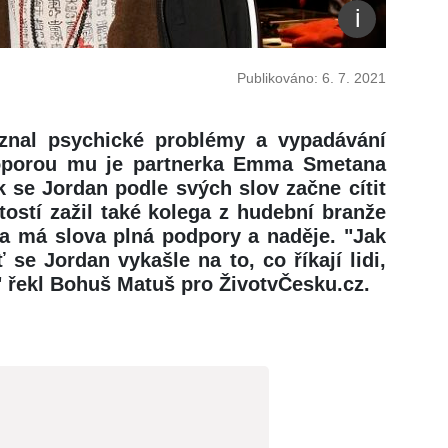
Publikováno: 6. 7. 2021
iznal psychické problémy a vypadávání
u oporou mu je partnerka Emma Smetana
ak se Jordan podle svých slov začne cítit
tostí zažil také kolega z hudební branže
a má slova plná podpory a naděje. "Jak
ť se Jordan vykašle na to, co říkají lidi,
m," řekl Bohuš Matuš pro ŽivotvČesku.cz.