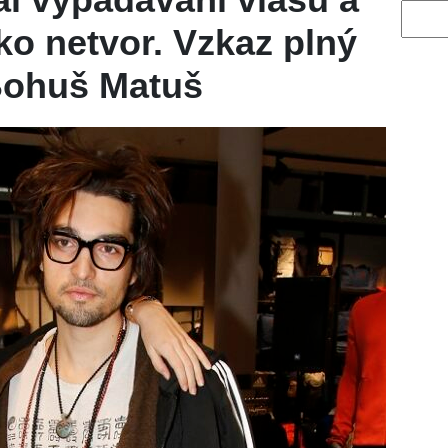
Vyhled
ko netvor. Vzkaz plný
Bohuš Matuš