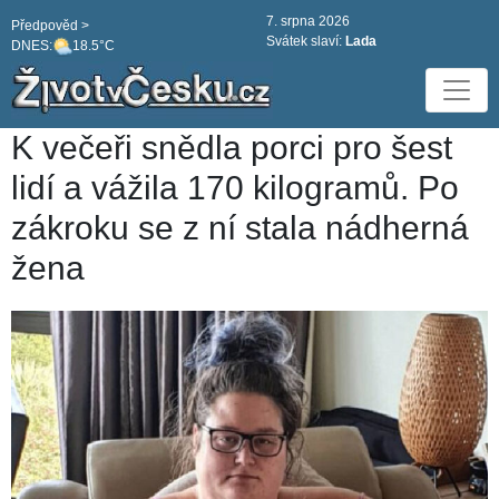
7. srpna 2026
Předpověd >
Svátek slaví:
Lada
DNES:
18.5°C
K večeři snědla porci pro šest
lidí a vážila 170 kilogramů. Po
zákroku se z ní stala nádherná
žena