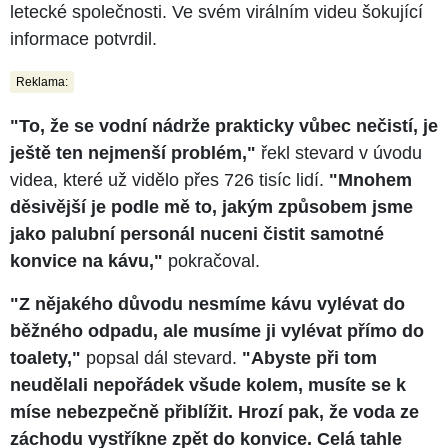
letecké společnosti. Ve svém virálním videu šokující
informace potvrdil.
Reklama:
"To, že se vodní nádrže prakticky vůbec nečistí, je
ještě ten nejmenší problém,"
řekl stevard v úvodu
videa, které už vidělo přes 726 tisíc lidí.
"Mnohem
děsivější je podle mě to, jakým způsobem jsme
jako palubní personál nuceni čistit samotné
konvice na kávu,"
pokračoval.
"Z nějakého důvodu nesmíme kávu vylévat do
běžného odpadu, ale musíme ji vylévat přímo do
toalety,"
popsal dál stevard.
"Abyste při tom
neudělali nepořádek všude kolem, musíte se k
míse nebezpečně přiblížit. Hrozí pak, že voda ze
záchodu vystříkne zpět do konvice. Celá tahle