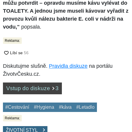
můžu potvrdit – opravdu musíme kávu vylévat do
TOALETY. A jednou jsme museli kávovar vyřadit z
provozu kvůli nálezu bakterie E. coli v nádrži na
vodu,"
popsala.
Reklama:
Diskutujme slušně.
Pravidla diskuze
na portálu
ŽivotvČesku.cz.
Vstup do diskuze
3
#Cestování
#Hygiena
#káva
#Letadlo
Reklama:
ŽIVOTNÍ STYL