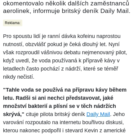
okomentovalo několik dalších zaměstnanců
aerolinek, informuje britský deník Daily Mail.
Reklama:
Pro spoustu lidí je ranní dávka kofeinu naprostou
nutností, obzvlášť pokud je čeká dlouhý let. Nyní
však rozproudil vášnivou debatu nejmenovaný pilot,
když uvedl, že voda používaná k přípravě kávy v
letadlech často pochází z nádrží, které se téměř
nikdy nečistí.
"Tahle voda se používá na přípravu kávy během
letu. Radši si ani nechci představovat, jaké
množství bakterií a plísní se v těch nádržích
skrývá,"
cituje pilota britský deník
Daily Mail
. Jeho
varování rozpoutalo na internetu bouřlivou diskusi,
kterou nakonec podpořil i stevard Kevin z americké