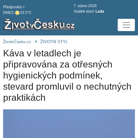
7. srpna 2026
Předpověd >
Svátek slaví:
Lada
DNES:
23.5°C
ŽivotvČesku.cz
ŽIVOTNÍ STYL
Káva v letadlech je
připravována za otřesných
hygienických podmínek,
stevard promluvil o nechutných
praktikách