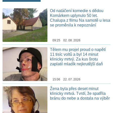
Od natáčení komedie s dědou
Komárkem uplynulo 50 let.
Chalupa z filmu Na samotě u lesa
se proměnila k nepoznání
09:25 02. 08. 2026
Tělem mu projel proud o napětí
11 tisíc voltů a byl 14 minut
klinicky mrtvý. Za kus šrotu
zaplatil mladík nejkrutější daň
15:06 22. 07. 2026
Žena byla přes deset minut
klinicky mrtvá. Tvrdí, že spatřila
bránu do nebe a dostala na výběr