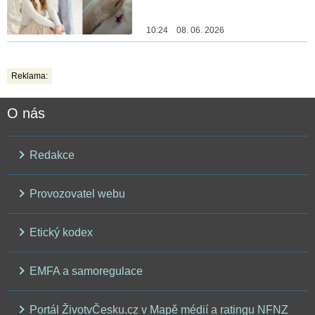
10:24 08. 06. 2026
Reklama:
O nás
Redakce
Provozovatel webu
Etický kodex
EMFA a samoregulace
Portál ŽivotvČesku.cz v Mapě médií a ratingu NFNZ