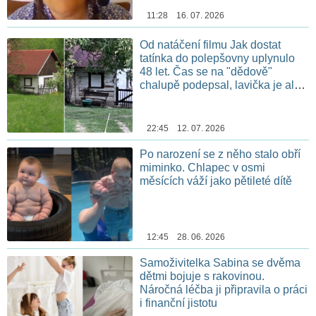
11:28 16. 07. 2026
Od natáčení filmu Jak dostat
tatínka do polepšovny uplynulo
48 let. Čas se na "dědově"
chalupě podepsal, lavička je ale
stále na stejném místě
22:45 12. 07. 2026
Po narození se z něho stalo obří
miminko. Chlapec v osmi
měsících váží jako pětileté dítě
12:45 28. 06. 2026
Samoživitelka Sabina se dvěma
dětmi bojuje s rakovinou.
Náročná léčba ji připravila o práci
i finanční jistotu