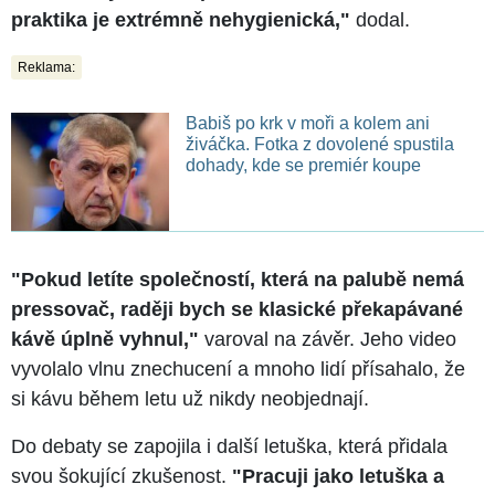
praktika je extrémně nehygienická,"
dodal.
Reklama:
Babiš po krk v moři a kolem ani
živáčka. Fotka z dovolené spustila
dohady, kde se premiér koupe
"Pokud letíte společností, která na palubě nemá
pressovač, raději bych se klasické překapávané
kávě úplně vyhnul,"
varoval na závěr. Jeho video
vyvolalo vlnu znechucení a mnoho lidí přísahalo, že
si kávu během letu už nikdy neobjednají.
Do debaty se zapojila i další letuška, která přidala
svou šokující zkušenost.
"Pracuji jako letuška a