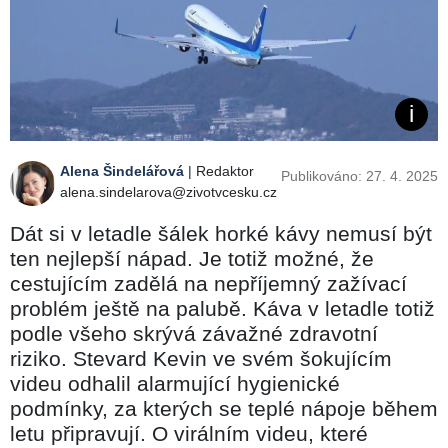
Alena Šindelářová
| Redaktor
Publikováno: 27. 4. 2025
alena.sindelarova@zivotvcesku.cz
Dát si v letadle šálek horké kávy nemusí být
ten nejlepší nápad. Je totiž možné, že
cestujícím zadělá na nepříjemný zažívací
problém ještě na palubě. Káva v letadle totiž
podle všeho skrývá závažné zdravotní
riziko. Stevard Kevin ve svém šokujícím
videu odhalil alarmující hygienické
podmínky, za kterých se teplé nápoje během
letu připravují. O virálním videu, které