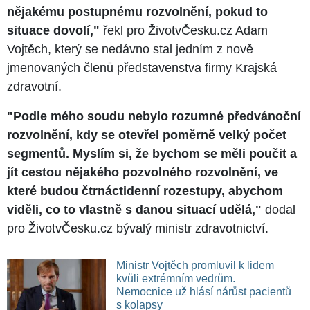
nějakému postupnému rozvolnění, pokud to
situace dovolí,"
řekl pro ŽivotvČesku.cz Adam
Vojtěch, který se nedávno stal jedním z nově
jmenovaných členů představenstva firmy Krajská
zdravotní.
"Podle mého soudu nebylo rozumné předvánoční
rozvolnění, kdy se otevřel poměrně velký počet
segmentů. Myslím si, že bychom se měli poučit a
jít cestou nějakého pozvolného rozvolnění, ve
které budou čtrnáctidenní rozestupy, abychom
viděli, co to vlastně s danou situací udělá,"
dodal
pro ŽivotvČesku.cz bývalý ministr zdravotnictví.
Ministr Vojtěch promluvil k lidem
kvůli extrémním vedrům.
Nemocnice už hlásí nárůst pacientů
s kolapsy