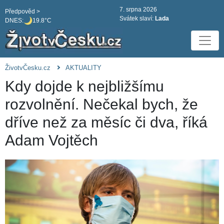
7. srpna 2026
Předpověd >
Svátek slaví:
Lada
DNES:
19.8°C
ŽivotvČesku.cz
AKTUALITY
Kdy dojde k nejbližšímu
rozvolnění. Nečekal bych, že
dříve než za měsíc či dva, říká
Adam Vojtěch