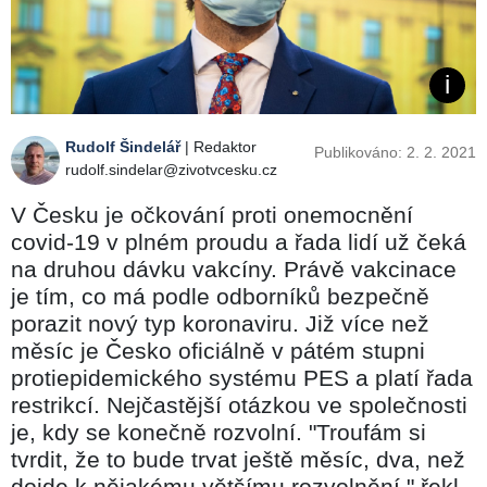
Rudolf Šindelář
| Redaktor
Publikováno: 2. 2. 2021
rudolf.sindelar@zivotvcesku.cz
V Česku je očkování proti onemocnění
covid-19 v plném proudu a řada lidí už čeká
na druhou dávku vakcíny. Právě vakcinace
je tím, co má podle odborníků bezpečně
porazit nový typ koronaviru. Již více než
měsíc je Česko oficiálně v pátém stupni
protiepidemického systému PES a platí řada
restrikcí. Nejčastější otázkou ve společnosti
je, kdy se konečně rozvolní. "Troufám si
tvrdit, že to bude trvat ještě měsíc, dva, než
dojde k nějakému většímu rozvolnění," řekl