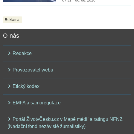
07:32 06. 08. 2026
Reklama:
O nás
Redakce
Provozovatel webu
Etický kodex
EMFA a samoregulace
Portál ŽivotvČesku.cz v Mapě médií a ratingu NFNZ
(Nadační fond nezávislé žurnalistiky)