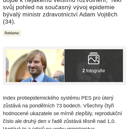
svůj pohled na současný vývoj epidemie
bývalý ministr zdravotnictví Adam Vojtěch
(34).
Reklama:
2
fotografie
Index protiepidemického systému PES pro úterý
zůstává na pondělních 73 bodech. Všechny čtyři
hodnocené ukazatele se mírně zlepšily, reprodukční
číslo ale druhý den v řadě zůstává těsně nad 1,0.
Vyplývá to z údajů na webu ministerstva