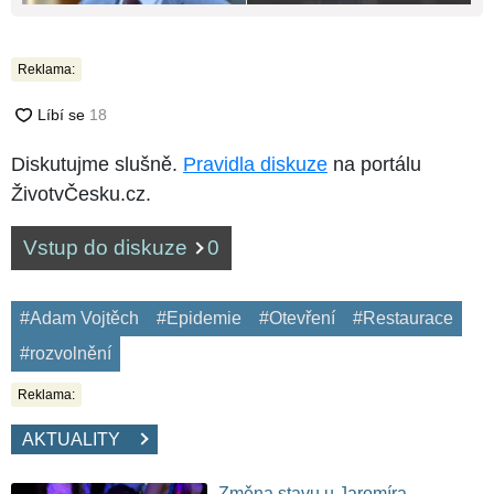
Reklama:
Diskutujme slušně.
Pravidla diskuze
na portálu
ŽivotvČesku.cz.
Vstup do diskuze
0
#Adam Vojtěch
#Epidemie
#Otevření
#Restaurace
#rozvolnění
Reklama:
AKTUALITY
Změna stavu u Jaromíra