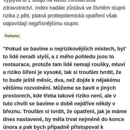
zdravotnictví. Index nadále zůstává ve čtvrtém stupni
rizika z pěti, platná protiepidemická opatření však
odpovídají nejpřísnějšímu stupni.
Reklama:
"Pokud se bavíme o nejrizikovějších místech, byť
to lidé neradi slyší, a z mého pohledu jsou to
restaurace, protože tam lidé nemají roušky, mluví
a riziko šíření je vysoké, tak si troufám tvrdit, že
to bude ještě měsíc, dva, než dojde k nějakému
většímu rozvolnění. Můžeme se bavit o jiných
prostorech, kde třeba takové riziko není, ale v
tuto chvíli se bavíme o době nejdříve někdy v
březnu. Troufám si tvrdit, že opatření, jak je máme
dnes nastavené, by měla trvat nejméně do konce
února a pak bych případně přistupoval k