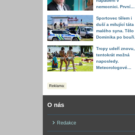
napadení v
nemocnici. První
slova právničky
Sportovec tělem i
duší a milující táta
malého syna. Tělo
Dominika po bouři
na jezeře Most naš
Tropy udeří znovu,
až druhý den
tentokrát možná
naposledy.
Meteorologové
zpřesnili výhled až
do září
Reklama:
O nás
Redakce