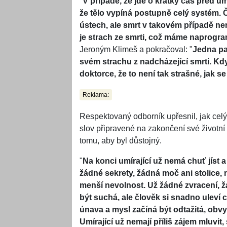
"
V případě, že jde o krátký čas před u
že tělo vypíná postupně celý systém. 
ústech, ale smrt v takovém případě nen
je strach ze smrti, což máme naprog
Jeroným Klimeš a pokračoval: "
Jedna pa
svém strachu z nadcházející smrti. Když
doktorce, že to není tak strašné, jak s
Reklama:
Respektovaný odborník upřesnil, jak celý
slov připravené na zakončení své životní 
tomu, aby byl důstojný.
"
Na konci umírající už nemá chuť jíst a
žádné sekrety, žádná moč ani stolice, m
menší nevolnost. Už žádné zvracení, ž
být suchá, ale člověk si snadno uleví
únava a mysl začíná být odtažitá, obvy
Umírající už nemají příliš zájem mluvit