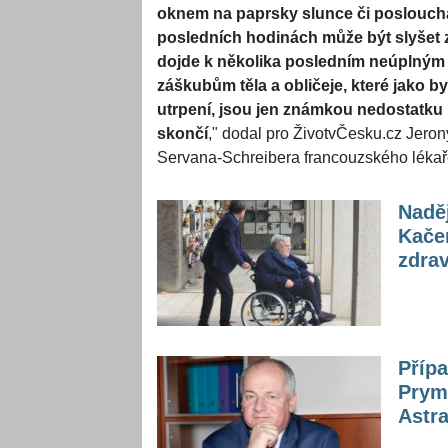
oknem na paprsky slunce či poslouch
posledních hodinách může být slyšet 
dojde k několika posledním neúplný
záškubům těla a obličeje, které jako by
utrpení, jsou jen známkou nedostatku 
skončí
," dodal pro ŽivotvČesku.cz Jero
Servana-Schreibera francouzského lékař
Naděj
Kačer
zdra
Přípa
Prymu
Astr