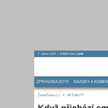
7. srpna 2026 | Svátek slaví:
Lada
ZPRAVODAJSTVÍ
NÁZORY A KOME
ŽivotvČesku.cz
AKTUALITY
Když přichází sm