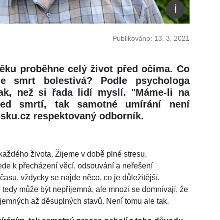
Publikováno: 13. 3. 2021
věku proběhne celý život před očima. Co
je smrt bolestivá? Podle psychologa
k, než si řada lidí myslí. "Máme-li na
řed smrtí, tak samotné umírání není
esku.cz respektovaný odborník.
každého života. Žijeme v době plné stresu,
de k přecházení věcí, odsouvání a neřešení
asu, vždycky se najde něco, co je důležitější.
 tedy může být nepříjemná, ale mnozí se domnívají, že
íjemných až děsuplných stavů. Není tomu ale tak.