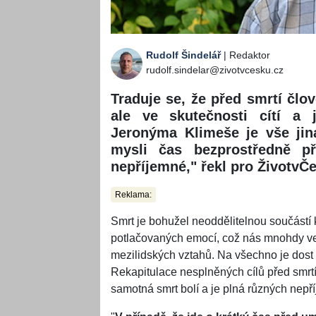
Rudolf Šindelář
| Redaktor
rudolf.sindelar@zivotvcesku.cz
Traduje se, že před smrtí člo
ale ve skutečnosti cítí a 
Jeronýma Klimeše je vše jina
mysli čas bezprostředně p
nepříjemné," řekl pro ŽivotvČ
Reklama:
Smrt je bohužel neoddělitelnou součástí 
potlačovaných emocí, což nás mnohdy ve
mezilidských vztahů. Na všechno je dost č
Rekapitulace nesplněných cílů před smrtí
samotná smrt bolí a je plná různých nepř