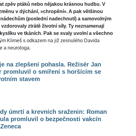
at zpěv ptáků nebo nějakou krásnou hudbu. V
změnu v dýchání, »chropění«. A pak většinou
m nádechům (poslední nadechnutí) a samovolným
 vzdorovaly ztrátě životní síly. Ty neznamenají
kyslíku ve tkáních. Pak se svaly uvolní a všechno
ným Klimeš s odkazem na již zesnulého Davida
e a neurologa.
e na zlepšení pohasla. Režisér Jan
 promluvil o smíření s horšícím se
votním stavem
dy úmrtí a krevních sraženin: Roman
la promluvil o bezpečnosti vakcín
aZeneca