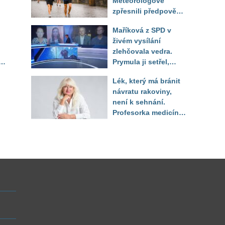
Meteorologové
zpřesnili předpověď
a oznámili návrat
Maříková z SPD v
horkého počasí
živém vysílání
zlehčovala vedra.
Prymula ji setřel,
li
když vytáhl děsivé
Lék, který má bránit
číslo
návratu rakoviny,
není k sehnání.
Profesorka medicíny
promluvila jako
pacientka