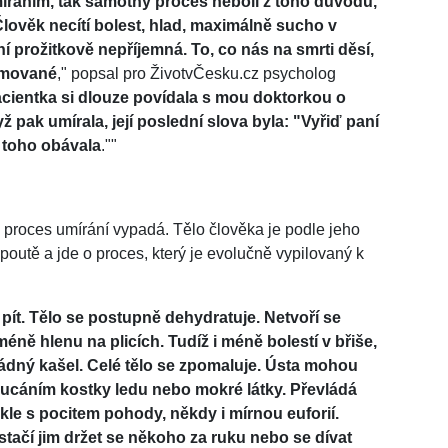
míráním, tak samotný proces nebolí z toho důvodu,
Člověk necítí bolest, hlad, maximálně sucho v
í prožitkově nepříjemná. To, co nás na smrti děsí,
ramované
," popsal pro ŽivotvČesku.cz psycholog
cientka si dlouze povídala s mou doktorkou o
 pak umírala, její poslední slova byla: "Vyřiď paní
e toho obávala
.""
 proces umírání vypadá. Tělo člověka je podle jeho
poutě a jde o proces, který je evolučně vypilovaný k
 pít. Tělo se postupně dehydratuje. Netvoří se
éně hlenu na plicích. Tudíž i méně bolestí v břiše,
ádný kašel. Celé tělo se zpomaluje. Ústa mohou
 cucáním kostky ledu nebo mokré látky. Převládá
kle s pocitem pohody, někdy i mírnou euforií.
, stačí jim držet se někoho za ruku nebo se dívat