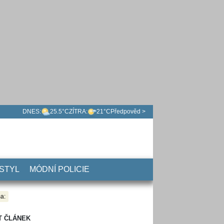
DNES:
25.5°C
ZÍTRA:
21°C
Předpověd >
 STYL
MÓDNÍ POLICIE
a:
T ČLÁNEK