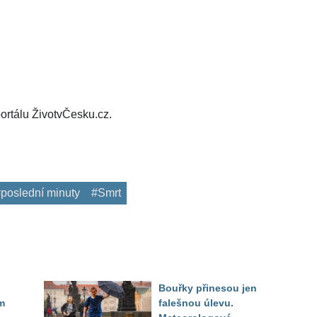
ortálu ŽivotvČesku.cz.
poslední minuty
#Smrt
Bouřky přinesou jen
m
falešnou úlevu.