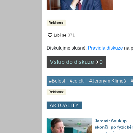
Reklama:
Diskutujme slušně.
Pravidla diskuze
na p
Vstup do diskuze
0
#Bolest
#co cítí
#Jeroným Klimeš
#
Reklama:
AKTUALITY
Jaromír Soukup
skončil po fyzické