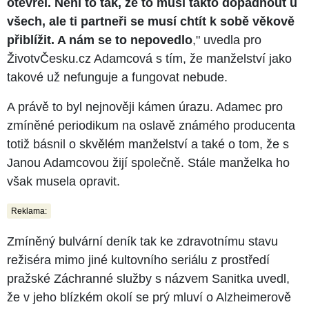
otevřel. Není to tak, že to musí takto dopadnout u
všech, ale ti partneři se musí chtít k sobě věkově
přiblížit. A nám se to nepovedlo
," uvedla pro
ŽivotvČesku.cz Adamcová s tím, že manželství jako
takové už nefunguje a fungovat nebude.
A právě to byl nejnověji kámen úrazu. Adamec pro
zmíněné periodikum na oslavě známého producenta
totiž básnil o skvělém manželství a také o tom, že s
Janou Adamcovou žijí společně. Stále manželka ho
však musela opravit.
Reklama:
Zmíněný bulvární deník tak ke zdravotnímu stavu
režiséra mimo jiné kultovního seriálu z prostředí
pražské Záchranné služby s názvem Sanitka uvedl,
že v jeho blízkém okolí se prý mluví o Alzheimerově