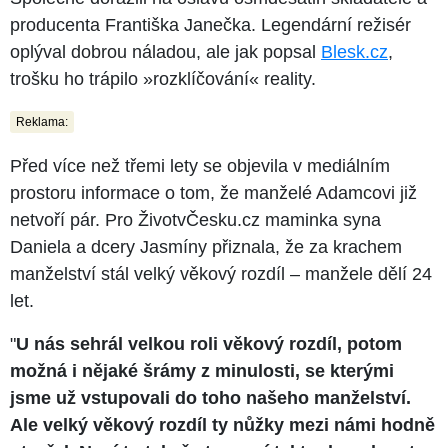
producenta Františka Janečka. Legendární režisér
oplýval dobrou náladou, ale jak popsal
Blesk.cz
,
trošku ho trápilo »rozklíčování« reality.
Reklama:
Před více než třemi lety se objevila v mediálním
prostoru informace o tom, že manželé Adamcovi již
netvoří pár. Pro ŽivotvČesku.cz maminka syna
Daniela a dcery Jasmíny přiznala, že za krachem
manželství stál velký věkový rozdíl –⁠⁠⁠⁠⁠⁠ manžele dělí 24
let.
"
U nás sehrál velkou roli věkový rozdíl, potom
možná i nějaké šrámy z minulosti, se kterými
jsme už vstupovali do toho našeho manželství.
Ale velký věkový rozdíl ty nůžky mezi námi hodně