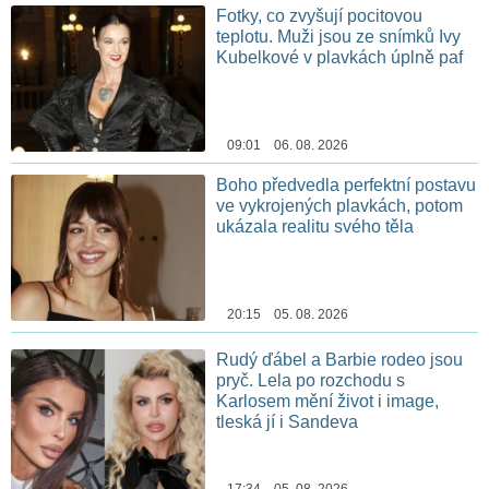
Fotky, co zvyšují pocitovou
teplotu. Muži jsou ze snímků Ivy
Kubelkové v plavkách úplně paf
09:01 06. 08. 2026
Boho předvedla perfektní postavu
ve vykrojených plavkách, potom
ukázala realitu svého těla
20:15 05. 08. 2026
Rudý ďábel a Barbie rodeo jsou
pryč. Lela po rozchodu s
Karlosem mění život i image,
tleská jí i Sandeva
17:34 05. 08. 2026