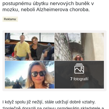
postupnému úbytku nervových buněk v
mozku, neboli Alzheimerova choroba.
Reklama:
7
fotografií
I když spolu již nežijí, stále udržují dobré vztahy.
Společně dorazili na oslavu osmdesátin skladatele a