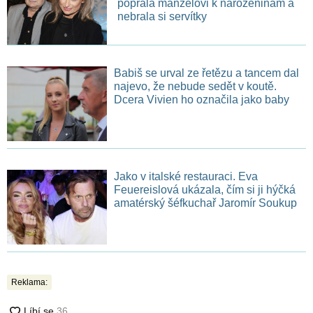
popřála manželovi k narozeninám a
nebrala si servítky
Babiš se urval ze řetězu a tancem dal
najevo, že nebude sedět v koutě.
Dcera Vivien ho označila jako baby
Jako v italské restauraci. Eva
Feuereislová ukázala, čím si ji hýčká
amatérský šéfkuchař Jaromír Soukup
Reklama: