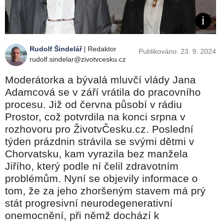
Rudolf Šindelář
| Redaktor
Publikováno: 23. 9. 2024
rudolf.sindelar@zivotvcesku.cz
Moderátorka a bývalá mluvčí vlády Jana
Adamcová se v září vrátila do pracovního
procesu. Již od června působí v rádiu
Prostor, což potvrdila na konci srpna v
rozhovoru pro ŽivotvČesku.cz. Poslední
týden prázdnin strávila se svými dětmi v
Chorvatsku, kam vyrazila bez manžela
Jiřího, který podle ní čelil zdravotním
problémům. Nyní se objevily informace o
tom, že za jeho zhoršeným stavem má prý
stát progresivní neurodegenerativní
onemocnění, při němž dochází k