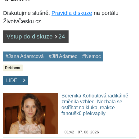
Diskutujme slušně.
Pravidla diskuze
na portálu
ŽivotvČesku.cz.
Vstup do diskuze
24
#Jana Adamcová
#Jiří Adamec
#Nemoc
Reklama:
LIDÉ
Berenika Kohoutová radikálně
změnila vzhled. Nechala se
ostříhat na kluka, reakce
fanoušků překvapily
01:42 07. 08. 2026