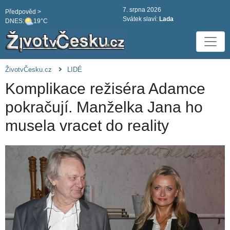
7. srpna 2026
Předpověd >
Svátek slaví:
Lada
DNES:
19°C
ŽivotvČesku.cz
LIDÉ
Komplikace režiséra Adamce
pokračují. Manželka Jana ho
musela vracet do reality