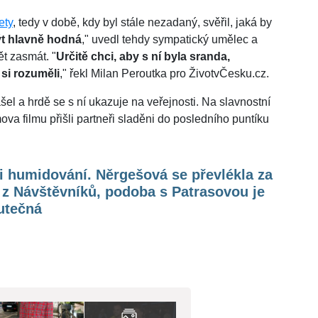
ety
, tedy v době, kdy byl stále nezadaný, svěřil, jaká by
ýt hlavně hodná
," uvedl tehdy sympatický umělec a
t zasmát. "
Určitě chci, aby s ní byla sranda,
si rozuměli
," řekl Milan Peroutka pro ŽivotvČesku.cz.
šel a hrdě se s ní ukazuje na veřejnosti. Na slavnostní
 filmu přišli partneři sladěni do posledního puntíku
i humidování. Něrgešová se převlékla za
z Návštěvníků, podoba s Patrasovou je
utečná