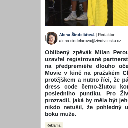
Alena Šindelářová
| Redaktor
alena.sindelarova@zivotvcesku.cz
Oblíbený zpěvák Milan Perou
uzavřel registrované partners
na předpremiéře dlouho o
Movie v kině na pražském Ch
protějškem a nutno říci, že p
dress code černo-žlutou ko
posledního puntíku. Pro Ži
prozradil, jaká by měla být je
nikdo netušil, že pohledný 
boku muže.
Reklama: