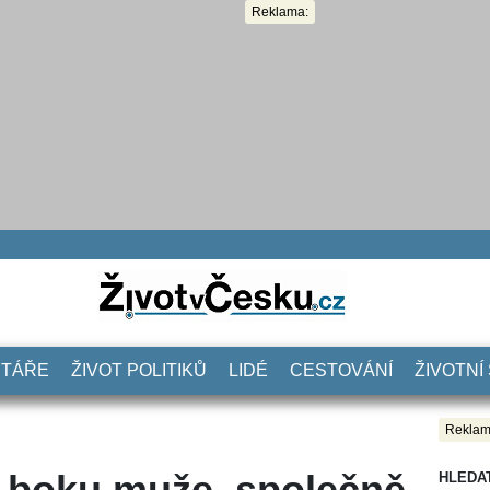
Reklama:
NTÁŘE
ŽIVOT POLITIKŮ
LIDÉ
CESTOVÁNÍ
ŽIVOTNÍ
Reklam
o boku muže, společně
HLEDA