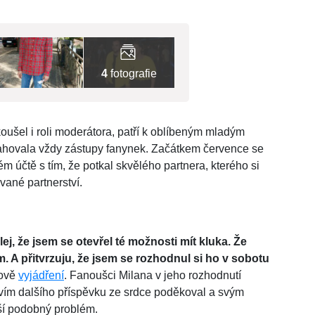
4
fotografie
oušel i roli moderátora, patří k oblíbeným mladým
tahovala vždy zástupy fanynek. Začátkem července se
 účtě s tím, že potkal skvělého partnera, kterého si
vané partnerství.
lej, že jsem se otevřel té možnosti mít kluka. Že
. A přitvrzuju, že jsem se rozhodnul si ho v sobotu
kově
vyjádření
. Fanoušci Milana v jeho rozhodnutí
ctvím dalšího příspěvku ze srdce poděkoval a svým
eší podobný problém.