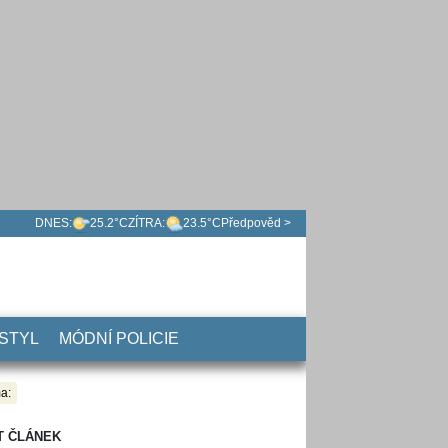
DNES:
25.2°C
ZÍTRA:
23.5°C
Předpověd >
 STYL
MÓDNÍ POLICIE
a:
T ČLÁNEK