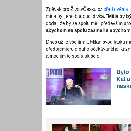
Zpěvák pro ŽivotvČesku.cz
před dvěma l
měla být jeho budoucí dívka. "
Měla by b
dodal, že by se spolu měli především umě
abychom se spolu zasmáli a abychom 
Dnes už je vše jinak. Milan svou lásku na
předpremiéru dlouho očekávaného Kazmova
a moc jim to spolu slušelo.
Bylo 
Káťu 
nesk