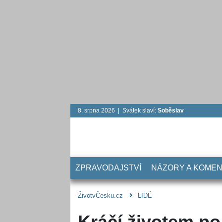
8. srpna 2026 | Svátek slaví:
Soběslav
ZPRAVODAJSTVÍ
NÁZORY A KOME
ŽivotvČesku.cz
LIDÉ
Kráčí životem p