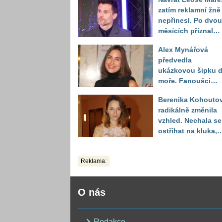
zatím reklamní žně
nepřinesl. Po dvou
měsících přiznal
moderátor nečeka
Alex Mynářová
zklamání
předvedla
ukázkovou šipku 
moře. Fanoušci
reagují na to, jak u
Berenika Kohouto
toho vypadá
radikálně změnila
vzhled. Nechala se
ostříhat na kluka,
reakce fanoušků
překvapily
Reklama:
O nás
Redakce