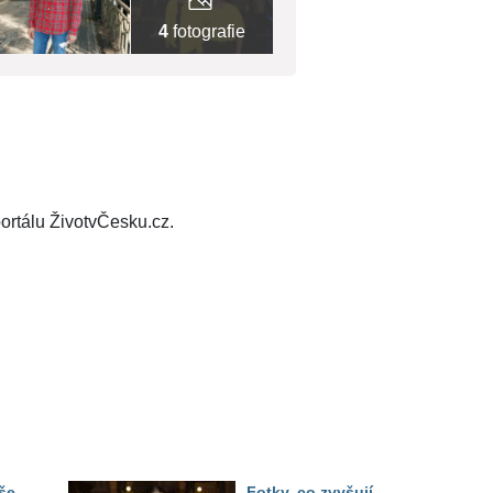
4
fotografie
ortálu ŽivotvČesku.cz.
še
Fotky, co zvyšují