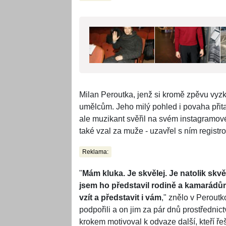
Milan Peroutka, jenž si kromě zpěvu vyzk
umělcům. Jeho milý pohled i povaha při
ale muzikant svěřil na svém instagramovém
také vzal za muže - uzavřel s ním registro
Reklama:
"
Mám kluka. Je skvělej. Je natolik skvě
jsem ho představil rodině a kamarádům
vzít a představit i vám
," znělo v Perout
podpořili a on jim za pár dnů prostředni
krokem motivoval k odvaze další, kteří ř