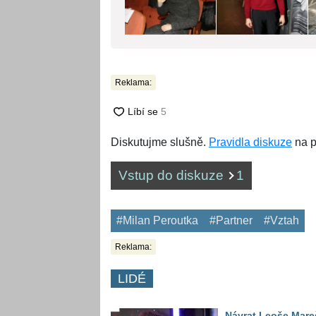
Reklama:
Diskutujme slušně.
Pravidla diskuze
na p
Vstup do diskuze
1
#Milan Peroutka
#Partner
#Vztah
Reklama:
LIDÉ
Návrat Leoše Mare