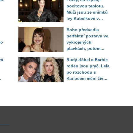
pocitovou teplotu.
Muži jsou ze snímků
Ivy Kubelkové v
né
plavkách úplně paf
Boho předvedla
perfektní postavu ve
do
vykrojených
plavkách, potom
ukázala realitu svého
vá
Rudý ďábel a Barbie
těla
rodeo jsou pryč. Lela
po rozchodu s
Karlosem mění život i
image, tleská jí i
Sandeva