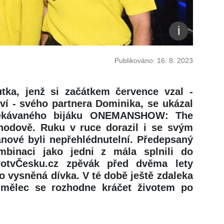
Publikováno: 16. 8. 2023
tka, jenž si začátkem července vzal -
tví - svého partnera Dominika, se ukázal
čekávaného bijáku ONEMANSHOW: The
odově. Ruku v ruce dorazil i se svým
ánové byli nepřehlédnutelní. Předepsaný
mbinaci jako jedni z mála splnili do
votvČesku.cz zpěvák před dvěma lety
ho vysněná dívka. V té době ještě zdaleka
umělec se rozhodne kráčet životem po