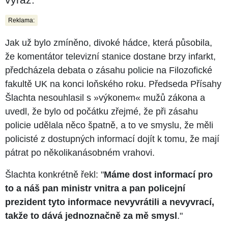
Reklama:
Jak už bylo zmíněno, divoké hádce, která působila,
že komentátor televizní stanice dostane brzy infarkt,
předcházela debata o zásahu policie na Filozofické
fakultě UK na konci loňského roku. Předseda Přísahy
Šlachta nesouhlasil s »výkonem« mužů zákona a
uvedl, že bylo od počátku zřejmé, že při zásahu
policie udělala něco špatně, a to ve smyslu, že měli
policisté z dostupných informací dojít k tomu, že mají
pátrat po několikanásobném vrahovi.
Šlachta konkrétně řekl: "
Máme dost informací pro
to a náš pan ministr vnitra a pan policejní
prezident tyto informace nevyvrátili a nevyvrací,
takže to dává jednoznačně za mě smysl
."