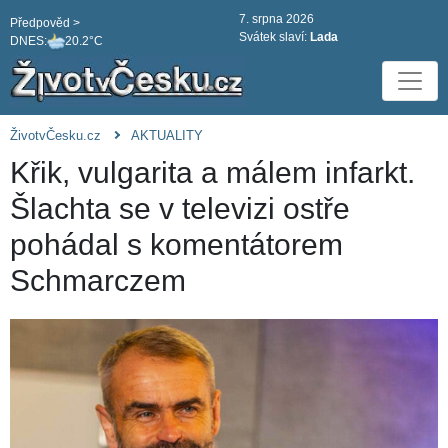
7. srpna 2026
Předpověd >
Svátek slaví:
Lada
DNES:
20.2°C
ŽivotvČesku.cz
AKTUALITY
Křik, vulgarita a málem infarkt.
Šlachta se v televizi ostře
pohádal s komentátorem
Schmarczem