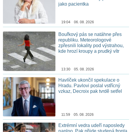
jako pacientka
19:04 06. 08. 2026
Bouřkový pás se natáhne přes
republiku. Meteorologové
zpřesnili lokality pod výstrahou,
kde hrozí kroupy a prudký vítr
13:30 05. 08. 2026
Havlíček ukončil spekulace o
Hradu. Pavlovi poslal vstřícný
vzkaz, Decroix pak tvrdě setřel
11:59 05. 08. 2026
Extrémní vedra udeří naposledy
naplno. Pak přijde studená fronta,