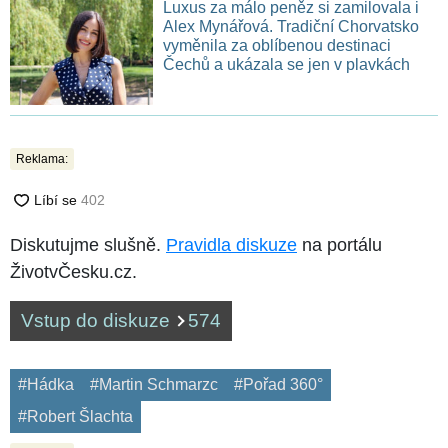
Luxus za málo peněz si zamilovala i
Alex Mynářová. Tradiční Chorvatsko
vyměnila za oblíbenou destinaci
Čechů a ukázala se jen v plavkách
Reklama:
Diskutujme slušně.
Pravidla diskuze
na portálu
ŽivotvČesku.cz.
Vstup do diskuze
574
#Hádka
#Martin Schmarzc
#Pořad 360°
#Robert Šlachta