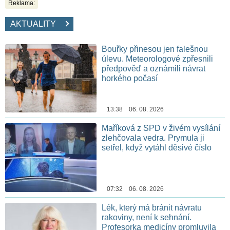
Reklama:
AKTUALITY
Bouřky přinesou jen falešnou
úlevu. Meteorologové zpřesnili
předpověď a oznámili návrat
horkého počasí
13:38 06. 08. 2026
Maříková z SPD v živém vysílání
zlehčovala vedra. Prymula ji
setřel, když vytáhl děsivé číslo
07:32 06. 08. 2026
Lék, který má bránit návratu
rakoviny, není k sehnání.
Profesorka medicíny promluvila