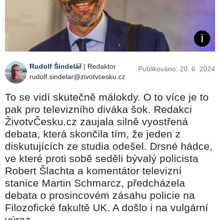
Rudolf Šindelář
| Redaktor
Publikováno: 20. 6. 2024
rudolf.sindelar@zivotvcesku.cz
To se vidí skutečně málokdy. O to více je to
pak pro televizního diváka šok. Redakci
ŽivotvČesku.cz zaujala silně vyostřená
debata, která skončila tím, že jeden z
diskutujících ze studia odešel. Drsné hádce,
ve které proti sobě seděli bývalý policista
Robert Šlachta a komentátor televizní
stanice Martin Schmarcz, předcházela
debata o prosincovém zásahu policie na
Filozofické fakultě UK. A došlo i na vulgární
výraz.