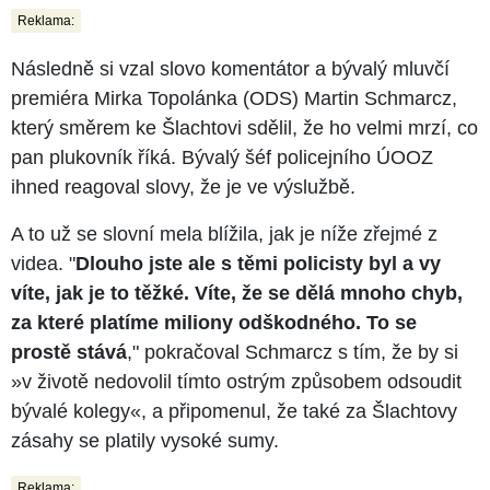
Reklama:
Následně si vzal slovo komentátor a bývalý mluvčí
premiéra Mirka Topolánka (ODS) Martin Schmarcz,
který směrem ke Šlachtovi sdělil, že ho velmi mrzí, co
pan plukovník říká. Bývalý šéf policejního ÚOOZ
ihned reagoval slovy, že je ve výslužbě.
A to už se slovní mela blížila, jak je níže zřejmé z
videa. "
Dlouho jste ale s těmi policisty byl a vy
víte, jak je to těžké. Víte, že se dělá mnoho chyb,
za které platíme miliony odškodného. To se
prostě stává
," pokračoval Schmarcz s tím, že by si
»v životě nedovolil tímto ostrým způsobem odsoudit
bývalé kolegy«, a připomenul, že také za Šlachtovy
zásahy se platily vysoké sumy.
Reklama: