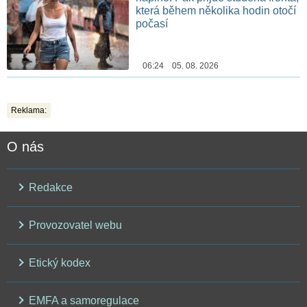
která během několika hodin otočí
počasí
06:24 05. 08. 2026
Reklama:
O nás
Redakce
Provozovatel webu
Etický kodex
EMFA a samoregulace