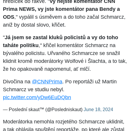
hřebíček do rakve. "
Vy nejste komentátor CNN
Prima NEWS, vy jste komentátor pana Bendy a
ODS
," vypálil s úsměvem a do toho začal Schmarcz,
aniž by dostal slovo, křičet.
"
Já jsem se zastal kluků policistů a vy do toho
taháte politiku
," křičel komentátor Schmarcz na
bývalého policistu. Uřvaného Schmarcze se snažil
klidnit kromě moderátorky Wolfové i Šlachta, a to tak,
že ho opakovaně napomenul, ať mlčí.
Divočina na
@CNNPrima
. Po reportáži už Martin
Schmarcz ve studiu nebyl.
pic.twitter.com/yDw6EuDQbn
— Poslední skaut™ (@Posledniskaut)
June 18, 2024
Moderátorka nemohla rozjetého Schmarcze uklidnit,
a tak ohlásila spuštění reportáže, po které ale zůstal