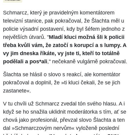
Schmarcz, který je pravidelným komentátorem
televizní stanice, pak pokračoval, že Šlachta měl u
policie výsadní postavení, kdy byl šéfem jednoho z
největších útvarů. "
Mladí kluci možná šli k policii
třeba kvůli vám, že zatočí s korupcí a s lumpy. A
vy jim dneska říkáte, vy jste ti, kteří to totálně
podělali a pos*ali
," nečekaně vulgárně pokračoval.
Šlachta se hlásil o slovo s reakcí, ale komentátor
pokračoval a doplnil, že »ti kluci čekali, že se jich
zastanete«.
V tu chvíli už Schmarcz zvedal tón svého hlasu. A i
když se ho snažila uklidnit moderátorka s tím, ať se
chová jako profesionál, převzal slovo Šlachta a ten
dal »Schmarczovým nervům« vyloženě poslední