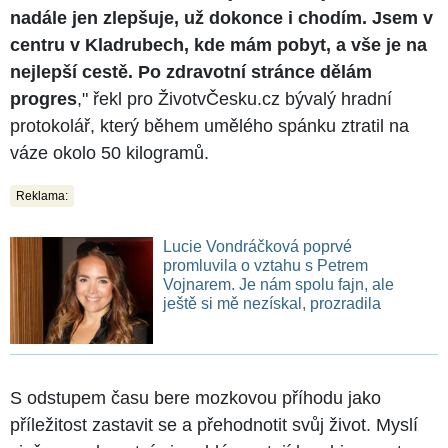
nadále jen zlepšuje, už dokonce i chodím. Jsem v
centru v Kladrubech, kde mám pobyt, a vše je na
nejlepší cestě. Po zdravotní stránce dělám
progres
," řekl pro ŽivotvČesku.cz bývalý hradní
protokolář, který během umělého spánku ztratil na
váze okolo 50 kilogramů.
Reklama:
Lucie Vondráčková poprvé
promluvila o vztahu s Petrem
Vojnarem. Je nám spolu fajn, ale
ještě si mě nezískal, prozradila
S odstupem času bere mozkovou příhodu jako
příležitost zastavit se a přehodnotit svůj život. Myslí