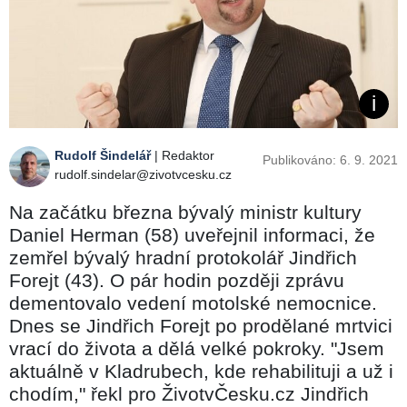
Rudolf Šindelář
| Redaktor
Publikováno: 6. 9. 2021
rudolf.sindelar@zivotvcesku.cz
Na začátku března bývalý ministr kultury
Daniel Herman (58) uveřejnil informaci, že
zemřel bývalý hradní protokolář Jindřich
Forejt (43). O pár hodin později zprávu
dementovalo vedení motolské nemocnice.
Dnes se Jindřich Forejt po prodělané mrtvici
vrací do života a dělá velké pokroky. "Jsem
aktuálně v Kladrubech, kde rehabilituji a už i
chodím," řekl pro ŽivotvČesku.cz Jindřich