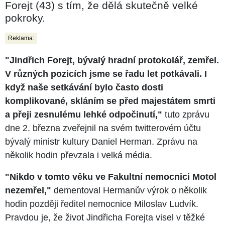
Forejt (43) s tím, že dělá skutečně velké
pokroky.
Reklama:
"Jindřich Forejt, bývalý hradní protokolář, zemřel.
V různých pozicích jsme se řadu let potkávali. I
když naše setkávání bylo často dosti
komplikované, skláním se před majestátem smrti
a přeji zesnulému lehké odpočinutí,"
tuto zprávu
dne 2. března zveřejnil na svém twitterovém účtu
bývalý ministr kultury Daniel Herman. Zprávu na
několik hodin převzala i velká média.
"Nikdo v tomto věku ve Fakultní nemocnici Motol
nezemřel,"
dementoval Hermanův výrok o několik
hodin později ředitel nemocnice Miloslav Ludvík.
Pravdou je, že život Jindřicha Forejta visel v těžké