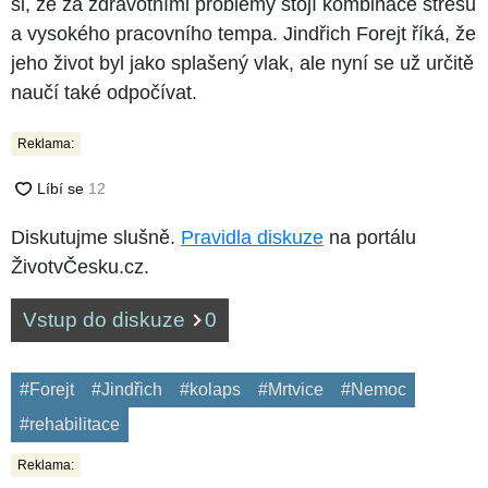
si, že za zdravotními problémy stojí kombinace stresu
a vysokého pracovního tempa. Jindřich Forejt říká, že
jeho život byl jako splašený vlak, ale nyní se už určitě
naučí také odpočívat.
Reklama:
Diskutujme slušně.
Pravidla diskuze
na portálu
ŽivotvČesku.cz.
Vstup do diskuze
0
#Forejt
#Jindřich
#kolaps
#Mrtvice
#Nemoc
#rehabilitace
Reklama: