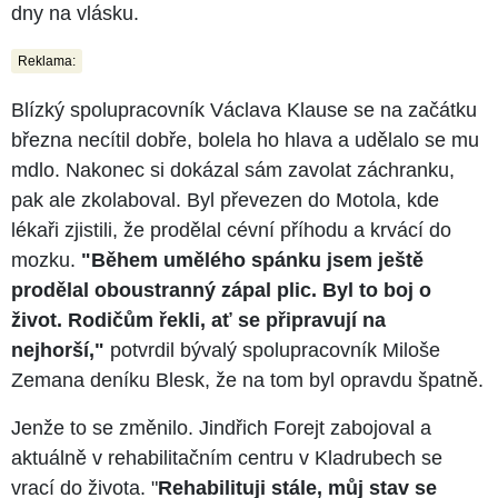
dny na vlásku.
Reklama:
Blízký spolupracovník Václava Klause se na začátku
března necítil dobře, bolela ho hlava a udělalo se mu
mdlo. Nakonec si dokázal sám zavolat záchranku,
pak ale zkolaboval. Byl převezen do Motola, kde
lékaři zjistili, že prodělal cévní příhodu a krvácí do
mozku.
"Během umělého spánku jsem ještě
prodělal oboustranný zápal plic. Byl to boj o
život. Rodičům řekli, ať se připravují na
nejhorší,"
potvrdil bývalý spolupracovník Miloše
Zemana deníku Blesk, že na tom byl opravdu špatně.
Jenže to se změnilo. Jindřich Forejt zabojoval a
aktuálně v rehabilitačním centru v Kladrubech se
vrací do života. "
Rehabilituji stále, můj stav se