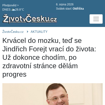
6. srpna 2026
Předpověd >
Svátek slaví:
Oldřiška
DNES:
26.8°C
ŽivotvČesku.cz
AKTUALITY
Krvácel do mozku, teď se
Jindřich Forejt vrací do života:
Už dokonce chodím, po
zdravotní stránce dělám
progres