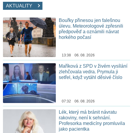
AKTUALITY
Bouřky přinesou jen falešnou
úlevu. Meteorologové zpřesnili
předpověď a oznámili návrat
horkého počasí
13:38 06. 08. 2026
Maříková z SPD v živém vysílání
zlehčovala vedra. Prymula ji
setřel, když vytáhl děsivé číslo
07:32 06. 08. 2026
Lék, který má bránit návratu
rakoviny, není k sehnání.
Profesorka medicíny promluvila
jako pacientka