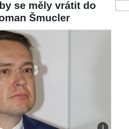
by se měly vrátit do
Vyhled
 Roman Šmucler