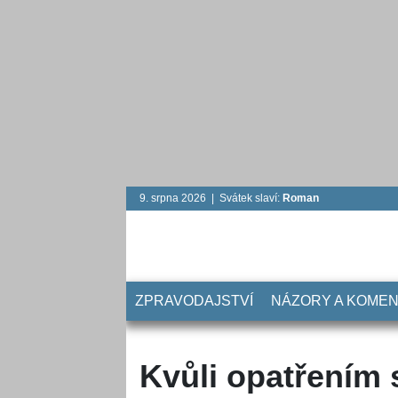
9. srpna 2026 | Svátek slaví:
Roman
ZPRAVODAJSTVÍ
NÁZORY A KOME
Kvůli opatřením