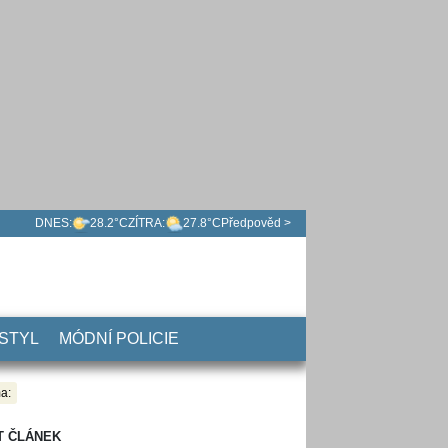
DNES:
28.2°C
ZÍTRA:
27.8°C
Předpověd >
 STYL
MÓDNÍ POLICIE
a:
T ČLÁNEK