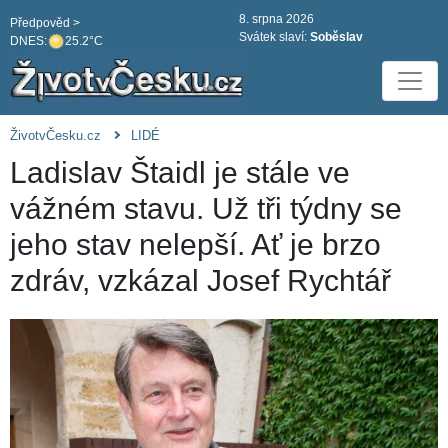
8. srpna 2026
Předpověd >
Svátek slaví:
Soběslav
DNES:
25.2°C
ŽivotvČesku.cz
LIDÉ
Ladislav Štaidl je stále ve
vážném stavu. Už tři týdny se
jeho stav nelepší. Ať je brzo
zdráv, vzkázal Josef Rychtář