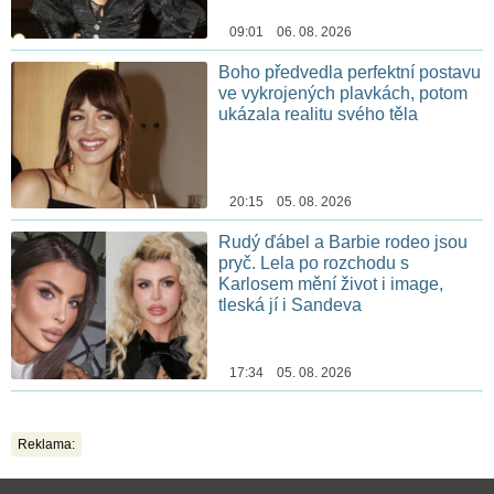
09:01 06. 08. 2026
Boho předvedla perfektní postavu
ve vykrojených plavkách, potom
ukázala realitu svého těla
20:15 05. 08. 2026
Rudý ďábel a Barbie rodeo jsou
pryč. Lela po rozchodu s
Karlosem mění život i image,
tleská jí i Sandeva
17:34 05. 08. 2026
Reklama: