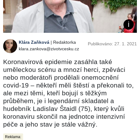
Klára Zaňková
| Redaktorka
Publikováno: 27. 1. 2021
klara.zankova@zivotvcesku.cz
Koronavirová epidemie zasáhla také
uměleckou scénu a mnozí herci, zpěváci
nebo moderátoři prodělali onemocnění
covid-19 – někteří měli štěstí a překonali to,
ale mezi těmi, kteří bojují s těžkým
průběhem, je i legendární skladatel a
hudebník Ladislav Štaidl (75), který kvůli
koronaviru skončil na jednotce intenzivní
péče a jeho stav je stále vážný.
Reklama: