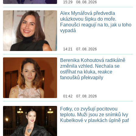
15:29 08. 08. 2026
Alex Mynářová předvedla
ukázkovou šipku do moře.
Fanoušci reagují na to, jak u toho
vypadá
14:21 07. 08. 2026
Berenika Kohoutová radikálně
změnila vzhled. Nechala se
ostříhat na kluka, reakce
fanoušků překvapily
01:42 07. 08. 2026
Fotky, co zvyšují pocitovou
teplotu. Muži jsou ze snímků Ivy
Kubelkové v plavkách úplně paf