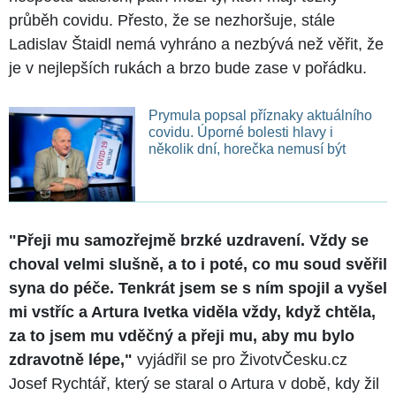
průběh covidu. Přesto, že se nezhoršuje, stále
Ladislav Štaidl nemá vyhráno a nezbývá než věřit, že
je v nejlepších rukách a brzo bude zase v pořádku.
Prymula popsal příznaky aktuálního
covidu. Úporné bolesti hlavy i
několik dní, horečka nemusí být
"Přeji mu samozřejmě brzké uzdravení. Vždy se
choval velmi slušně, a to i poté, co mu soud svěřil
syna do péče. Tenkrát jsem se s ním spojil a vyšel
mi vstříc a Artura Ivetka viděla vždy, když chtěla,
za to jsem mu vděčný a přeji mu, aby mu bylo
zdravotně lépe,"
vyjádřil se pro ŽivotvČesku.cz
Josef Rychtář, který se staral o Artura v době, kdy žil