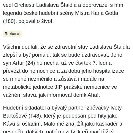
vedl Orchestr Ladislava Štaidla a doprovázel s ním
legendu české hudební scény Mistra Karla Gotta
(†80), bojoval o život.
Reklama:
Všichni doufali, že se zdravotní stav Ladislava Štaidla
zlepší a byť pomalu, tak se bude uzdravovat. Jeho
syn Artur (24) ho nechal už ve čtvrtek 7. ledna
převézt do nemocnice a za dobu jeho hospitalizace
se mnohé nezměnilo a zůstává i nadále na
metabolické jednotce JIP pražské nemocnice ve
vážném stavu, jak informoval deník Aha!.
Hudební skladatel a bývalý partner zpěvačky Ivety
Bartošové (†48), který je podepsán pod hity jako
Kávu si osladím, Málo mě zná, Žít jako kaskadér a
nespočtu dalších, patří mezi ty, kteří mají těžký