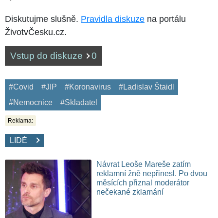
Diskutujme slušně.
Pravidla diskuze
na portálu
ŽivotvČesku.cz.
Vstup do diskuze
0
#Covid
#JIP
#Koronavirus
#Ladislav Štaidl
#Nemocnice
#Skladatel
Reklama:
LIDÉ
Návrat Leoše Mareše zatím
reklamní žně nepřinesl. Po dvou
měsících přiznal moderátor
nečekané zklamání