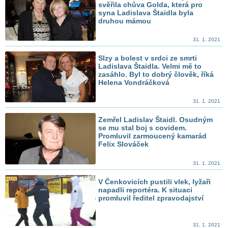
svěřila chůva Golda, která pro
syna Ladislava Štaidla byla
druhou mámou
31. 1. 2021
Slzy a bolest v srdci ze smrti
Ladislava Štaidla. Velmi mě to
zasáhlo. Byl to dobrý člověk, říká
Helena Vondráčková
31. 1. 2021
Zemřel Ladislav Štaidl. Osudným
se mu stal boj s covidem.
Promluvil zarmoucený kamarád
Felix Slováček
31. 1. 2021
V Čenkovicích pustili vlek, lyžaři
napadli reportéra. K situaci
promluvil ředitel zpravodajství
31. 1. 2021