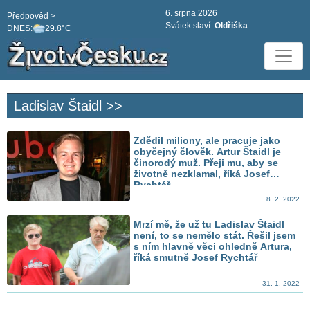
6. srpna 2026
Předpověd >
Svátek slaví:
Oldřiška
DNES:
29.8°C
Ladislav Štaidl >>
Zdědil miliony, ale pracuje jako
obyčejný člověk. Artur Štaidl je
činorodý muž. Přeji mu, aby se
životně nezklamal, říká Josef
Rychtář
8. 2. 2022
Mrzí mě, že už tu Ladislav Štaidl
není, to se nemělo stát. Řešil jsem
s ním hlavně věci ohledně Artura,
říká smutně Josef Rychtář
31. 1. 2022