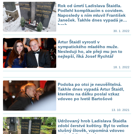
Rok od úmrtí Ladislava Štaidla.
Podlehl komplikacím s covidem.
Naposledy s ním mluvil František
Janeček. Takhle dnes vypadá jeho
hrob
30. 1. 2022
Artur Štaidl vyrostl v
sympatického mladého muže.
Nesleduji ho, ale přeji mu jen to
nejlepší, říká Josef Rychtář
18. 1. 2022
Podoba po otci je neuvěřitelná.
Takhle dnes vypadá Artur Štaidl,
kterému na dálku poslal vzkaz
vdovec po Ivetě Bartošové
13. 10. 2021
Udržovaný hrob Ladislava Štaidla
zdobí čerstvé květiny. Byl to velice
slušný člověk, vzpomíná vdovec