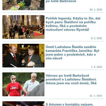
po Ivetě Bartošové
30. 1. 2022
Pohřeb legendy. Kdyby to šlo, dal
bych panu Štaidlovi na pohřbu
květinu, říká o posledním
rozloučení vdovec Rychtář
8. 2. 2021
Úmrtí Ladislava Štaidla zasáhlo
kamaráda Františka Janečka: Byl
jsem jeden z posledních, kdo s
ním mluvil
1. 2. 2021
Vdovec po Ivetě Bartošové
promluvil o Ladislavu Štaidlovi.
Artura jsem mu vozil domů, říká
31. 1. 2021
S Arturem v kontaktu nejsem,