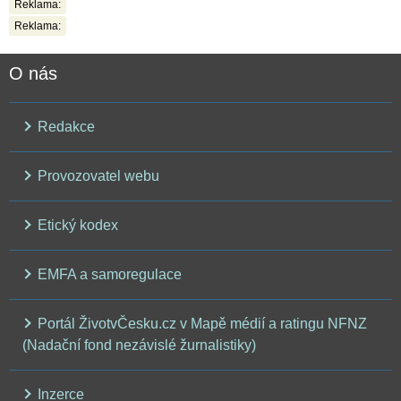
Reklama:
Reklama:
O nás
Redakce
Provozovatel webu
Etický kodex
EMFA a samoregulace
Portál ŽivotvČesku.cz v Mapě médií a ratingu NFNZ
(Nadační fond nezávislé žurnalistiky)
Inzerce