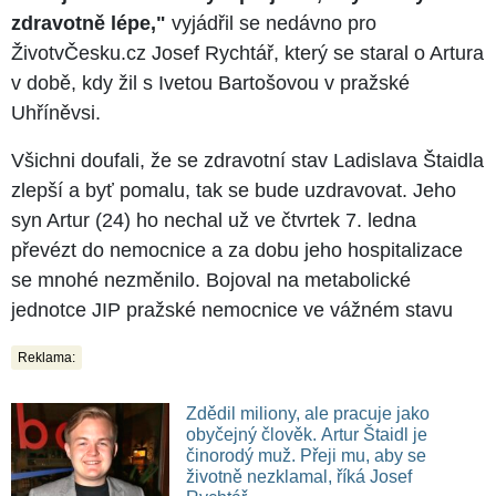
zdravotně lépe,"
vyjádřil se nedávno pro
ŽivotvČesku.cz Josef Rychtář, který se staral o Artura
v době, kdy žil s Ivetou Bartošovou v pražské
Uhříněvsi.
Všichni doufali, že se zdravotní stav Ladislava Štaidla
zlepší a byť pomalu, tak se bude uzdravovat. Jeho
syn Artur (24) ho nechal už ve čtvrtek 7. ledna
převézt do nemocnice a za dobu jeho hospitalizace
se mnohé nezměnilo. Bojoval na metabolické
jednotce JIP pražské nemocnice ve vážném stavu
Reklama:
Zdědil miliony, ale pracuje jako
obyčejný člověk. Artur Štaidl je
činorodý muž. Přeji mu, aby se
životně nezklamal, říká Josef