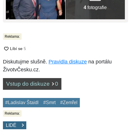
4
fotografie
Reklama:
Diskutujme slušně.
Pravidla diskuze
na portálu
ŽivotvČesku.cz.
Vstup do diskuze
0
#Ladislav Štaidl
#Smrt
#Zemřel
Reklama:
LIDÉ