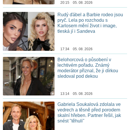
20:15 05. 08. 2026
Rudý ďábel a Barbie rodeo jsou
pryč. Lela po rozchodu s
Karlosem mění život i image,
tleská jí i Sandeva
17:34 05. 08. 2026
Belohorcová o působení v
lechtivém pořadu. Známý
moderátor přiznal, že ji dírkou
sledoval pod dekou
13:14 05. 08. 2026
Gabriela Soukalová zdolala ve
vedrech a těsně před porodem
skalní hřeben. Partner řešil, jak
snést "těhuli"