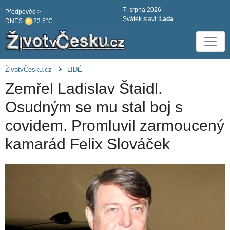
7. srpna 2026
Předpověd >
Svátek slaví:
Lada
DNES:
23.5°C
ŽivotvČesku.cz
LIDÉ
Zemřel Ladislav Štaidl.
Osudným se mu stal boj s
covidem. Promluvil zarmoucený
kamarád Felix Slováček