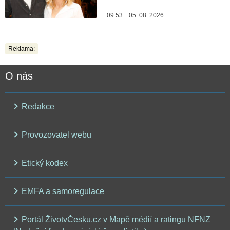
09:53 05. 08. 2026
Reklama:
O nás
Redakce
Provozovatel webu
Etický kodex
EMFA a samoregulace
Portál ŽivotvČesku.cz v Mapě médií a ratingu NFNZ