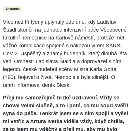
Reklama:
Více než tři týdny uplynuly ode dne, kdy Ladislav
Štaidl skončil na jednotce intenzivní péče Všeobecné
fakultní nemocnice na Karlově náměstí, protože měl
vážné komplikace spojené s nákazou virem SARS-
CoV-2. Úspěšný a známý hudebník, který dlouhá léta
vedl Orchestr Ladislava Štaidla a doprovázel s ním
legendu české hudební scény Mistra Karla Gotta
(†80), bojoval o život. Nemoc ale byla silnější. O
úmrtí informoval deník Blesk.
Přeji mu samozřejmě brzké uzdravení. Vždy se
choval velmi slušně, a to i poté, co mu soud svěřil
syna do péče. Tenkrát jsem se s ním spojil a vyšel
mi vstříc a Artura Ivetka viděla vždy, když chtěla,
za to jsem mu vděčný a přeji mu, aby mu bylo