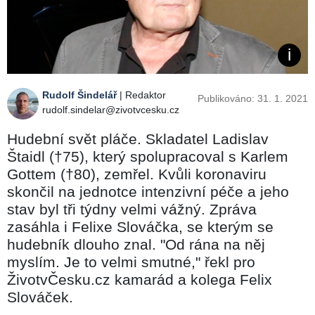
Rudolf Šindelář
| Redaktor
Publikováno: 31. 1. 2021
rudolf.sindelar@zivotvcesku.cz
Hudební svět pláče. Skladatel Ladislav
Štaidl (†75), který spolupracoval s Karlem
Gottem (†80), zemřel. Kvůli koronaviru
skončil na jednotce intenzivní péče a jeho
stav byl tři týdny velmi vážný. Zpráva
zasáhla i Felixe Slováčka, se kterým se
hudebník dlouho znal. "Od rána na něj
myslím. Je to velmi smutné," řekl pro
ŽivotvČesku.cz kamarád a kolega Felix
Slováček.