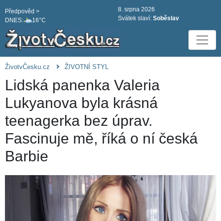
8. srpna 2026
Předpověd >
Svátek slaví:
Soběslav
DNES:
16°C
ŽivotvČesku.cz
ŽIVOTNÍ STYL
Lidská panenka Valeria
Lukyanova byla krásná
teenagerka bez úprav.
Fascinuje mě, říká o ní česká
Barbie