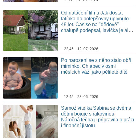
Od natáčení filmu Jak dostat
tatínka do polepšovny uplynulo
48 let. Čas se na "dědově"
chalupě podepsal, lavička je ale
stále na stejném místě
22:45 12. 07. 2026
Po narození se z něho stalo obří
miminko. Chlapec v osmi
měsících váží jako pětileté dítě
12:45 28. 06. 2026
Samoživitelka Sabina se dvěma
dětmi bojuje s rakovinou.
Náročná léčba ji připravila o práci
i finanční jistotu