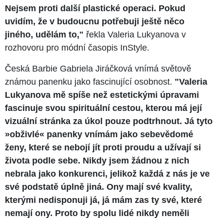
Nejsem proti další plastické operaci. Pokud
uvidím, že v budoucnu potřebuji ještě něco
jiného, udělám to,"
řekla Valeria Lukyanova v
rozhovoru pro módní časopis InStyle.
Česká Barbie Gabriela Jiráčková vnímá světově
známou panenku jako fascinující osobnost.
"Valeria
Lukyanova mě spíše než estetickými úpravami
fascinuje svou spirituální cestou, kterou má její
vizuální stránka za úkol pouze podtrhnout. Já tyto
»obživlé« panenky vnímám jako sebevědomé
ženy, které se nebojí jít proti proudu a užívají si
života podle sebe. Nikdy jsem žádnou z nich
nebrala jako konkurenci, jelikož každá z nás je ve
své podstatě úplně jiná. Ony mají své kvality,
kterými nedisponuji já, já mám zas ty své, které
nemají ony. Proto by spolu lidé nikdy neměli