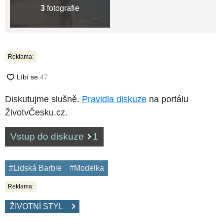
3
fotografie
Reklama:
Diskutujme slušně.
Pravidla diskuze
na portálu
ŽivotvČesku.cz.
Vstup do diskuze
1
#Lidská Barbie
#Modelka
Reklama:
ŽIVOTNÍ STYL