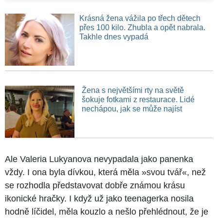
Krásná žena vážila po třech dětech
přes 100 kilo. Zhubla a opět nabrala.
Takhle dnes vypadá
Žena s největšími rty na světě
šokuje fotkami z restaurace. Lidé
nechápou, jak se může najíst
Ale Valeria Lukyanova nevypadala jako panenka
vždy. I ona byla dívkou, která měla »svou tvář«, než
se rozhodla představovat dobře známou krásu
ikonické hračky. I když už jako teenagerka nosila
hodně líčidel, měla kouzlo a nešlo přehlédnout, že je