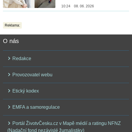
10:24 08. 06. 2026
Reklama:
O nás
Redakce
Provozovatel webu
Etický kodex
EMFA a samoregulace
Portál ŽivotvČesku.cz v Mapě médií a ratingu NFNZ
(Nadační fond nezávislé žurnalistiky)