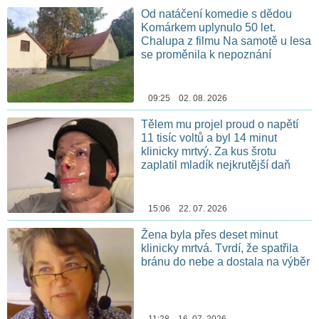
Od natáčení komedie s dědou
Komárkem uplynulo 50 let.
Chalupa z filmu Na samotě u lesa
se proměnila k nepoznání
09:25 02. 08. 2026
Tělem mu projel proud o napětí
11 tisíc voltů a byl 14 minut
klinicky mrtvý. Za kus šrotu
zaplatil mladík nejkrutější daň
15:06 22. 07. 2026
Žena byla přes deset minut
klinicky mrtvá. Tvrdí, že spatřila
bránu do nebe a dostala na výběr
11:28 16. 07. 2026