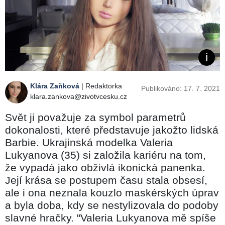
Klára Zaňková
| Redaktorka
Publikováno: 17. 7. 2021
klara.zankova@zivotvcesku.cz
Svět ji považuje za symbol parametrů
dokonalosti, které představuje jakožto lidská
Barbie. Ukrajinská modelka Valeria
Lukyanova (35) si založila kariéru na tom,
že vypadá jako obživlá ikonická panenka.
Její krása se postupem času stala obsesí,
ale i ona neznala kouzlo maskérských úprav
a byla doba, kdy se nestylizovala do podoby
slavné hračky. "Valeria Lukyanova mě spíše