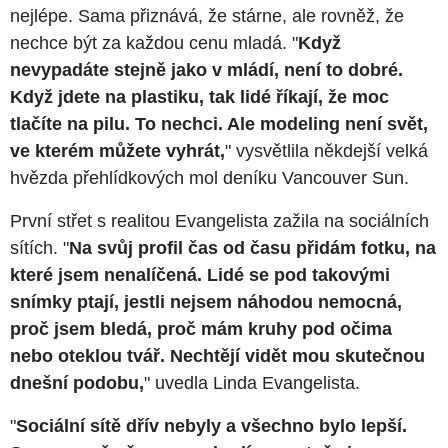
nejlépe. Sama přiznává, že stárne, ale rovněž, že
nechce být za každou cenu mladá. "
Když
nevypadáte stejně jako v mládí, není to dobré.
Když jdete na plastiku, tak lidé říkají, že moc
tlačíte na pilu. To nechci. Ale modeling není svět,
ve kterém můžete vyhrát,
" vysvětlila někdejší velká
hvězda přehlídkových mol deníku Vancouver Sun.
První střet s realitou Evangelista zažila na sociálních
sítích. "
Na svůj profil čas od času přidám fotku, na
které jsem nenalíčená. Lidé se pod takovými
snímky ptají, jestli nejsem náhodou nemocná,
proč jsem bledá, proč mám kruhy pod očima
nebo oteklou tvář. Nechtějí vidět mou skutečnou
dnešní podobu,
" uvedla Linda Evangelista.
"
Sociální sítě dřív nebyly a všechno bylo lepší.