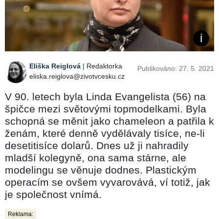
Eliška Reiglová
| Redaktorka
Publikováno: 27. 5. 2021
eliska.reiglova@zivotvcesku.cz
V 90. letech byla Linda Evangelista (56) na
špičce mezi světovými topmodelkami. Byla
schopná se měnit jako chameleon a patřila k
ženám, které denně vydělávaly tisíce, ne-li
desetitisíce dolarů. Dnes už ji nahradily
mladší kolegyně, ona sama stárne, ale
modelingu se věnuje dodnes. Plastickým
operacím se ovšem vyvarovává, ví totiž, jak
je společnost vnímá.
Reklama: