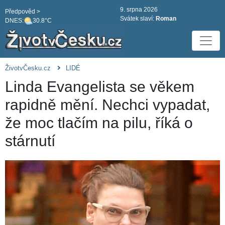
9. srpna 2026
Předpověd >
Svátek slaví:
Roman
DNES:
30.8°C
ŽivotvČesku.cz
LIDÉ
Linda Evangelista se věkem
rapidně mění. Nechci vypadat,
že moc tlačím na pilu, říká o
stárnutí