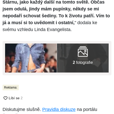
Stárnu, jako každý další na tomto světě. Občas
jsem odulá, jindy mám pupínky, někdy se mi
nepodaří schovat šediny. To k životu patří. Vím to
já a musí si to uvědomit i ostatní,
" dodala ke
svému vzhledu Linda Evangelista.
2
fotografie
Reklama:
Diskutujme slušně.
Pravidla diskuze
na portálu