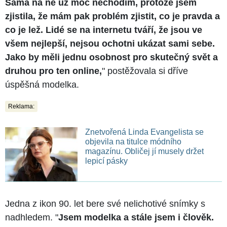
Sama na ně už moc nechodím, protože jsem
zjistila, že mám pak problém zjistit, co je pravda a
co je lež. Lidé se na internetu tváří, že jsou ve
všem nejlepší, nejsou ochotni ukázat sami sebe.
Jako by měli jednu osobnost pro skutečný svět a
druhou pro ten online,
" postěžovala si dříve
úspěšná modelka.
Reklama:
Znetvořená Linda Evangelista se
objevila na titulce módního
magazínu. Obličej jí musely držet
lepicí pásky
Jedna z ikon 90. let bere své nelichotivé snímky s
nadhledem. "
Jsem modelka a stále jsem i člověk.