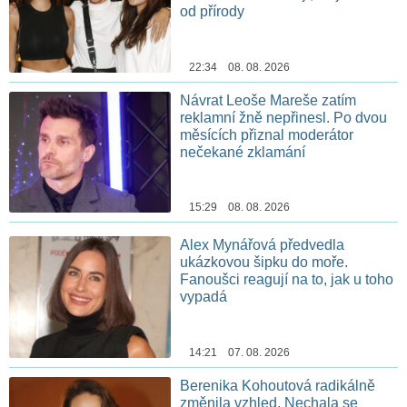
od přírody
22:34 08. 08. 2026
Návrat Leoše Mareše zatím
reklamní žně nepřinesl. Po dvou
měsících přiznal moderátor
nečekané zklamání
15:29 08. 08. 2026
Alex Mynářová předvedla
ukázkovou šipku do moře.
Fanoušci reagují na to, jak u toho
vypadá
14:21 07. 08. 2026
Berenika Kohoutová radikálně
změnila vzhled. Nechala se