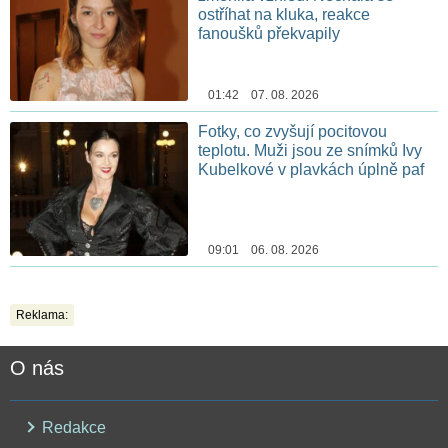
ostříhat na kluka, reakce
fanoušků překvapily
01:42 07. 08. 2026
Fotky, co zvyšují pocitovou
teplotu. Muži jsou ze snímků Ivy
Kubelkové v plavkách úplně paf
09:01 06. 08. 2026
Reklama:
O nás
Redakce