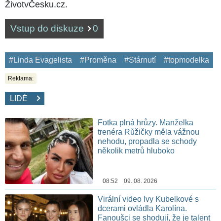
ŽivotvČesku.cz.
Vstup do diskuze
0
#Linda Evagelista
#Proměna
#Stárnutí
#topmodelka
Reklama:
LIDÉ
Fotka plná hrůzy. Manželka
trenéra Růžičky měla vážnou
nehodu, propadla se schody
několik metrů hluboko
08:52 09. 08. 2026
Virální video Ivy Kubelkové s
dcerami ovládla Karolína.
Fanoušci se shodují, že je talent