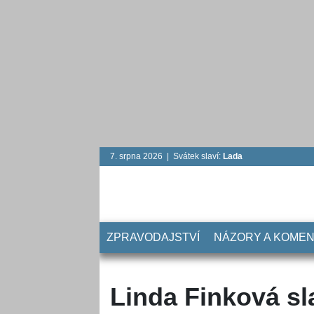
7. srpna 2026 | Svátek slaví:
Lada
ZPRAVODAJSTVÍ
NÁZORY A KOME
Linda Finková sla