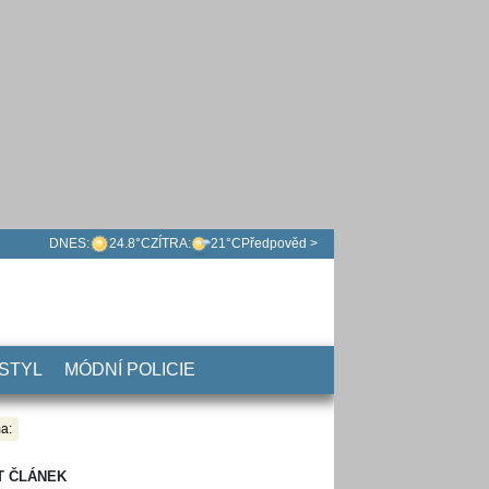
DNES:
24.8°C
ZÍTRA:
21°C
Předpověd >
 STYL
MÓDNÍ POLICIE
a:
T ČLÁNEK