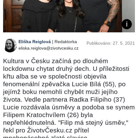
Eliška Reiglová
| Redaktorka
Publikováno: 27. 5. 2021
eliska.reiglova@zivotvcesku.cz
Kultura v Česku začíná po dlouhém
lockdownu chytat druhý dech. U příležitosti
křtu alba se ve společnosti objevila
fenomenální zpěvačka Lucie Bílá (55), po
jejímž boku nemohli chybět muži jejího
života. Vedle partnera Radka Filipiho (37)
Lucie rozdávala úsměvy a podoba se synem
Filipem Kratochvílem (26) byla
nepřehlédnutelná. "Filip má stejný úsměv,"
řekl pro ŽivotvČesku.cz přítel
mnohonásobné zlaté slavice.