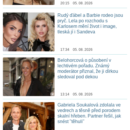
20:15 05. 08. 2026
Rudý ďábel a Barbie rodeo jsou
pryč. Lela po rozchodu s
Karlosem mění život i image,
tleská jí i Sandeva
17:34 05. 08. 2026
Belohorcová o působení v
lechtivém pořadu. Známý
moderátor přiznal, že ji dírkou
sledoval pod dekou
13:14 05. 08. 2026
Gabriela Soukalová zdolala ve
vedrech a těsně před porodem
skalní hřeben. Partner řešil, jak
snést "těhuli"