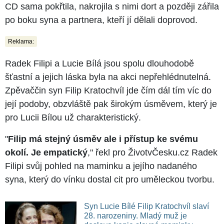
CD sama pokřtila, nakrojila s nimi dort a později zářila
po boku syna a partnera, kteří jí dělali doprovod.
Reklama:
Radek Filipi a Lucie Bílá jsou spolu dlouhodobě
šťastní a jejich láska byla na akci nepřehlédnutelná.
Zpěvaččin syn Filip Kratochvíl jde čím dál tím víc do
její podoby, obzvláště pak širokým úsměvem, který je
pro Lucii Bílou už charakteristický.
"
Filip má stejný úsměv ale i přístup ke svému
okolí. Je empatický
," řekl pro ŽivotvČesku.cz Radek
Filipi svůj pohled na maminku a jejího nadaného
syna, který do vínku dostal cit pro uměleckou tvorbu.
Syn Lucie Bílé Filip Kratochvíl slaví
28. narozeniny. Mladý muž je