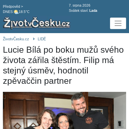
7. srpna 2026
Předpověd >
Svátek slaví:
Lada
DNES:
18.5°C
ŽivotvČesku.cz
LIDÉ
Lucie Bílá po boku mužů svého
života zářila štěstím. Filip má
stejný úsměv, hodnotil
zpěvaččin partner