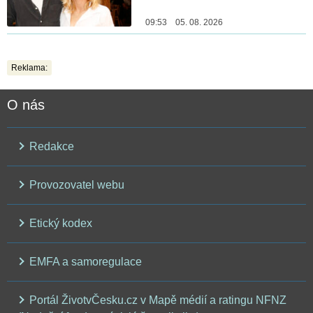
09:53 05. 08. 2026
Reklama:
O nás
Redakce
Provozovatel webu
Etický kodex
EMFA a samoregulace
Portál ŽivotvČesku.cz v Mapě médií a ratingu NFNZ