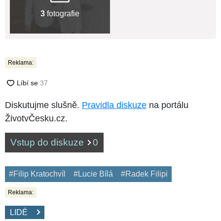
3
fotografie
Reklama:
Diskutujme slušně.
Pravidla diskuze
na portálu
ŽivotvČesku.cz.
Vstup do diskuze
0
#Filip Kratochvíl
#Lucie Bílá
#Radek Filipi
Reklama:
LIDÉ