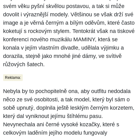
svém věku pyšní skvělou postavou, a tak si může
dovolit i výraznější modely. Většinou se však drží své
image a je věrná černým a bílým oděvům, které často
koketují s rockovým stylem. Tentokrát však na tiskové
konferenci nového muzikálu MAMINY, která se
konala v jejím vlastním divadle, udělala výjimku a
dorazila, stejně jako mnohé jiné dámy, ve svítivě
růžových šatech.
Reklama:
Nebyla by to pochopitelně ona, aby outfitu nedodala
něco ze své osobitosti, a tak model, který byl sám o
sobě upnutý, doplnila ještě lesklým černým korzetem,
který dal vyniknout jejímu štíhlému pasu.
Nevynechala ani černé vysoké kozačky, které s
celkovým laděním jejího modelu fungovaly