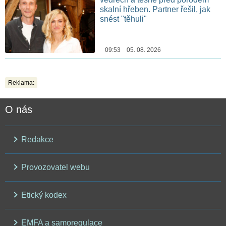
skalní hřeben. Partner řešil, jak
snést "těhuli"
09:53 05. 08. 2026
Reklama:
O nás
Redakce
Provozovatel webu
Etický kodex
EMFA a samoregulace