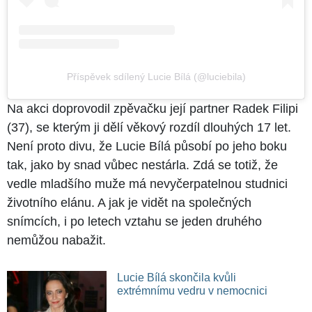
Příspěvek sdílený Lucie Bílá (@luciebila)
Na akci doprovodil zpěvačku její partner Radek Filipi
(37), se kterým ji dělí věkový rozdíl dlouhých 17 let.
Není proto divu, že Lucie Bílá působí po jeho boku
tak, jako by snad vůbec nestárla. Zdá se totiž, že
vedle mladšího muže má nevyčerpatelnou studnici
životního elánu. A jak je vidět na společných
snímcích, i po letech vztahu se jeden druhého
nemůžou nabažit.
Lucie Bílá skončila kvůli
extrémnímu vedru v nemocnici