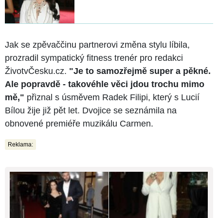
Jak se zpěvaččinu partnerovi změna stylu líbila,
prozradil sympatický fitness trenér pro redakci
ŽivotvČesku.cz.
"Je to samozřejmě super a pěkné.
Ale popravdě - takovéhle věci jdou trochu mimo
mě,"
přiznal s úsměvem Radek Filipi, který s Lucií
Bílou žije již pět let. Dvojice se seznámila na
obnovené premiéře muzikálu Carmen.
Reklama: