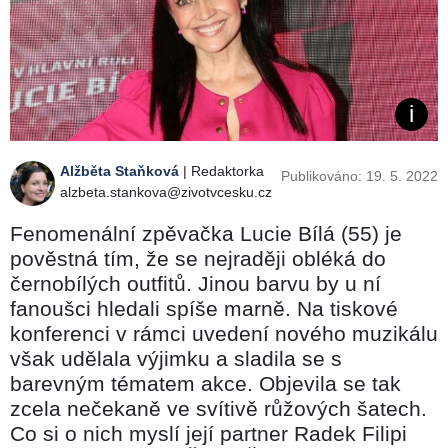
Alžběta Staňková
| Redaktorka
Publikováno: 19. 5. 2022
alzbeta.stankova@zivotvcesku.cz
Fenomenální zpěvačka Lucie Bílá (55) je
pověstná tím, že se nejraději obléká do
černobílých outfitů. Jinou barvu by u ní
fanoušci hledali spíše marně. Na tiskové
konferenci v rámci uvedení nového muzikálu
však udělala výjimku a sladila se s
barevným tématem akce. Objevila se tak
zcela nečekaně ve svítivě růžových šatech.
Co si o nich myslí její partner Radek Filipi