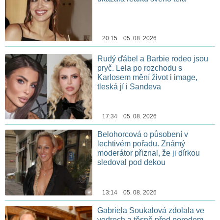
20:15 05. 08. 2026
Rudý ďábel a Barbie rodeo jsou
pryč. Lela po rozchodu s
Karlosem mění život i image,
tleská jí i Sandeva
17:34 05. 08. 2026
Belohorcová o působení v
lechtivém pořadu. Známý
moderátor přiznal, že ji dírkou
sledoval pod dekou
13:14 05. 08. 2026
Gabriela Soukalová zdolala ve
vedrech a těsně před porodem