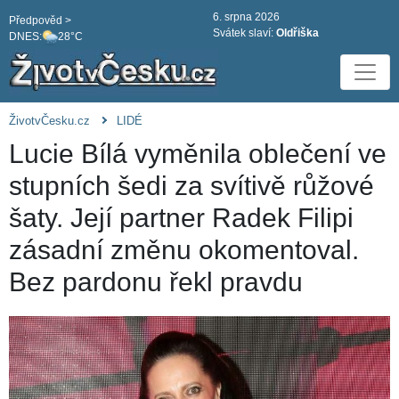
6. srpna 2026
Předpověd >
Svátek slaví:
Oldřiška
DNES:
28°C
ŽivotvČesku.cz
LIDÉ
Lucie Bílá vyměnila oblečení ve
stupních šedi za svítivě růžové
šaty. Její partner Radek Filipi
zásadní změnu okomentoval.
Bez pardonu řekl pravdu