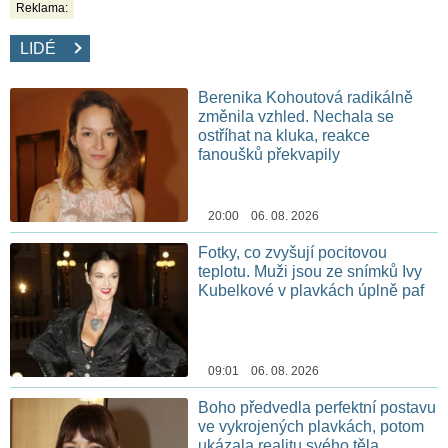
Reklama:
LIDÉ
Berenika Kohoutová radikálně
změnila vzhled. Nechala se
ostříhat na kluka, reakce
fanoušků překvapily
20:00 06. 08. 2026
Fotky, co zvyšují pocitovou
teplotu. Muži jsou ze snímků Ivy
Kubelkové v plavkách úplně paf
09:01 06. 08. 2026
Boho předvedla perfektní postavu
ve vykrojených plavkách, potom
ukázala realitu svého těla