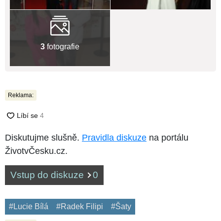
3
fotografie
Reklama:
Diskutujme slušně.
Pravidla diskuze
na portálu
ŽivotvČesku.cz.
Vstup do diskuze
0
#Lucie Bílá
#Radek Filipi
#Šaty