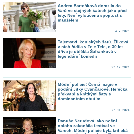
Andrea Bartošková dorazila do
Varů ve stejných šatech jako před
lety. Není vyloučena spojitost s
manželem
4. 7. 2025
Tajemství ikonických šatů. Žilková
v nich řádila v Tele Tele, o 30 let
dříve je oblékla Šafránková v
legendární komedii
27. 12. 2024
Módní policie: Černá magie v
podání Jitky Čvančarové. Herečka
překvapila krátkými šaty s
dominantním obutím
25. 11. 2024
Danuše Nerudová jako noční
obloha zakončila festival ve
Varech. Módní policie byla kritická