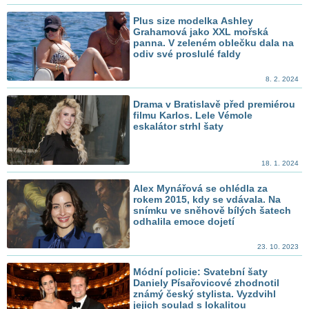
Plus size modelka Ashley
Grahamová jako XXL mořská
panna. V zeleném oblečku dala na
odiv své proslulé faldy
8. 2. 2024
Drama v Bratislavě před premiérou
filmu Karlos. Lele Vémole
eskalátor strhl šaty
18. 1. 2024
Alex Mynářová se ohlédla za
rokem 2015, kdy se vdávala. Na
snímku ve sněhově bílých šatech
odhalila emoce dojetí
23. 10. 2023
Módní policie: Svatební šaty
Daniely Písařovicové zhodnotil
známý český stylista. Vyzdvihl
jejich soulad s lokalitou