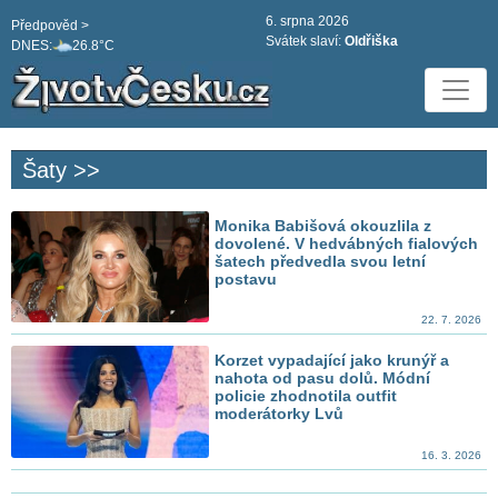
6. srpna 2026
Předpověd >
Svátek slaví:
Oldřiška
DNES:
26.8°C
Šaty >>
Monika Babišová okouzlila z
dovolené. V hedvábných fialových
šatech předvedla svou letní
postavu
22. 7. 2026
Korzet vypadající jako krunýř a
nahota od pasu dolů. Módní
policie zhodnotila outfit
moderátorky Lvů
16. 3. 2026