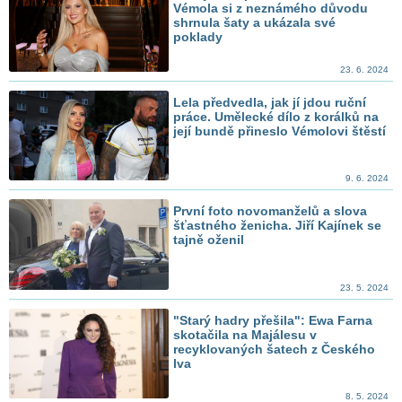
Vémola si z neznámého důvodu
shrnula šaty a ukázala své
poklady
23. 6. 2024
Lela předvedla, jak jí jdou ruční
práce. Umělecké dílo z korálků na
její bundě přineslo Vémolovi štěstí
9. 6. 2024
První foto novomanželů a slova
šťastného ženicha. Jiří Kajínek se
tajně oženil
23. 5. 2024
"Starý hadry přešila": Ewa Farna
skotačila na Majálesu v
recyklovaných šatech z Českého
lva
8. 5. 2024