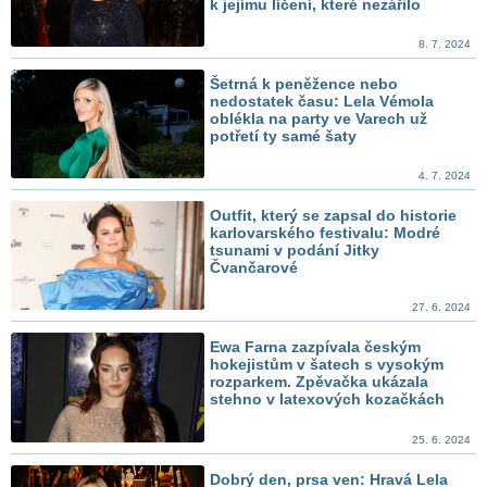
k jejímu líčení, které nezářilo
8. 7. 2024
Šetrná k peněžence nebo
nedostatek času: Lela Vémola
oblékla na party ve Varech už
potřetí ty samé šaty
4. 7. 2024
Outfit, který se zapsal do historie
karlovarského festivalu: Modré
tsunami v podání Jitky
Čvančarové
27. 6. 2024
Ewa Farna zazpívala českým
hokejistům v šatech s vysokým
rozparkem. Zpěvačka ukázala
stehno v latexových kozačkách
25. 6. 2024
Dobrý den, prsa ven: Hravá Lela