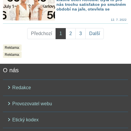
nás trochu satisfakce po smutném
období na jaře, otevřela se
12. 7. 2022
Předchozí
1
2
3
Další
Reklama:
Reklama:
O nás
Redakce
Provozovatel webu
Etický kodex