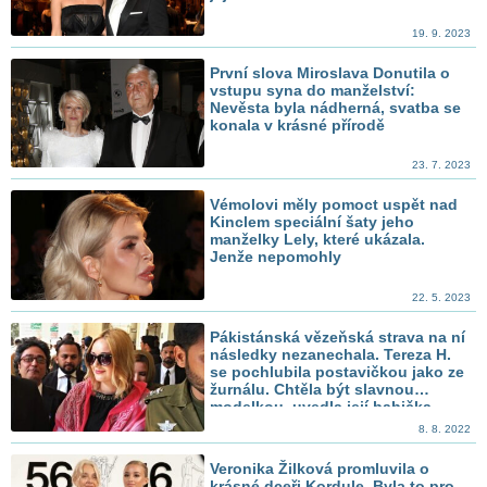
19. 9. 2023
První slova Miroslava Donutila o
vstupu syna do manželství:
Nevěsta byla nádherná, svatba se
konala v krásné přírodě
23. 7. 2023
Vémolovi měly pomoct uspět nad
Kinclem speciální šaty jeho
manželky Lely, které ukázala.
Jenže nepomohly
22. 5. 2023
Pákistánská vězeňská strava na ní
následky nezanechala. Tereza H.
se pochlubila postavičkou jako ze
žurnálu. Chtěla být slavnou
modelkou, uvedla její babička
8. 8. 2022
Veronika Žilková promluvila o
krásné dceři Kordule. Byla to pro