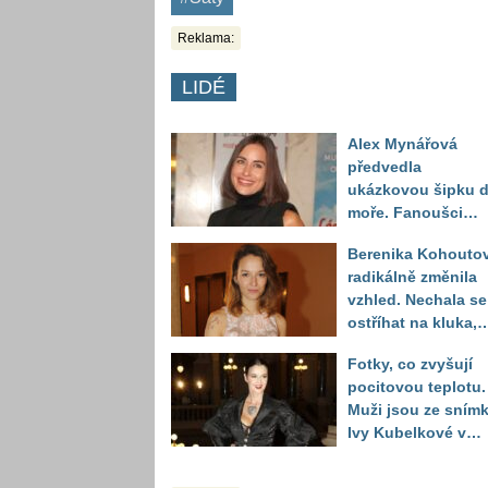
Reklama:
LIDÉ
Alex Mynářová
předvedla
ukázkovou šipku 
moře. Fanoušci
reagují na to, jak u
Berenika Kohouto
toho vypadá
radikálně změnila
vzhled. Nechala se
ostříhat na kluka,
reakce fanoušků
Fotky, co zvyšují
překvapily
pocitovou teplotu.
Muži jsou ze sním
Ivy Kubelkové v
plavkách úplně pa