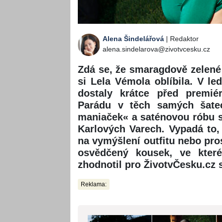
Alena Šindelářová
| Redaktor
alena.sindelarova@zivotvcesku.cz
Zdá se, že smaragdově zelené
si Lela Vémola oblíbila. V led
dostaly krátce před premié
Parádu v těch samých šatec
maniaček« a saténovou róbu s 
Karlových Varech. Vypadá to,
na vymýšlení outfitu nebo pros
osvědčený kousek, ve které
zhodnotil pro ŽivotvČesku.cz s
Reklama: