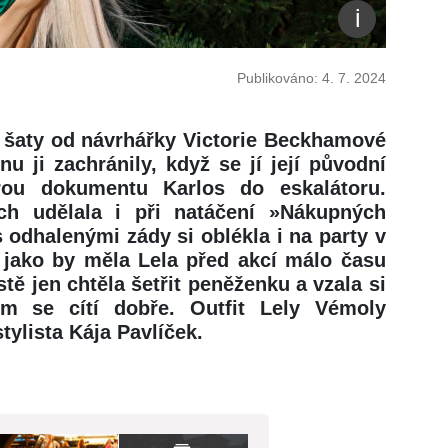
Publikováno: 4. 7. 2024
 šaty od návrhářky Victorie Beckhamové
nu ji zachránily, když se jí její původní
rou dokumentu Karlos do eskalátoru.
h udělala i při natáčení »Nákupných
odhalenými zády si oblékla i na party v
 jako by měla Lela před akcí málo času
tě jen chtěla šetřit peněženku a vzala si
m se cítí dobře. Outfit Lely Vémoly
tylista Kája Pavlíček.