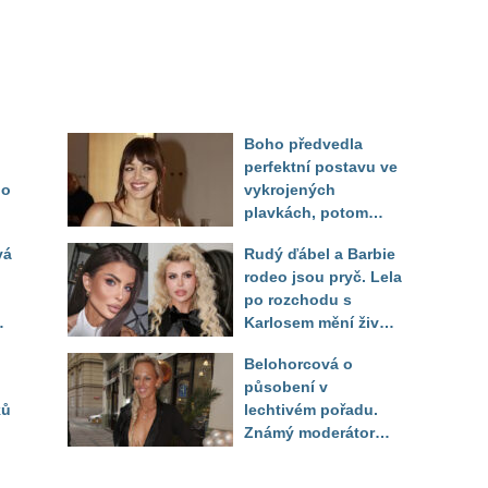
Boho předvedla
perfektní postavu ve
do
vykrojených
plavkách, potom
ukázala realitu svého
vá
Rudý ďábel a Barbie
těla
rodeo jsou pryč. Lela
po rozchodu s
Karlosem mění život i
image, tleská jí i
Belohorcová o
Sandeva
působení v
ků
lechtivém pořadu.
Známý moderátor
f
přiznal, že ji dírkou
sledoval pod dekou