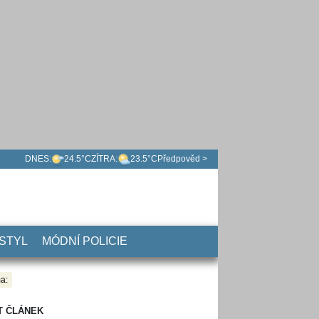
DNES:
24.5°C
ZÍTRA:
23.5°C
Předpověd >
 STYL
MÓDNÍ POLICIE
a:
T ČLÁNEK