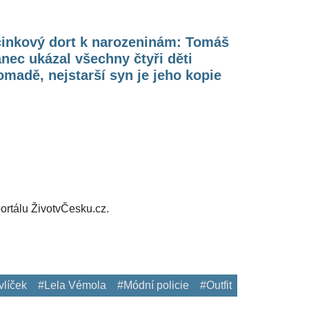
činkový dort k narozeninám: Tomáš
nec ukázal všechny čtyři děti
madě, nejstarší syn je jeho kopie
ortálu ŽivotvČesku.cz.
vlíček
#Lela Vémola
#Módní policie
#Outfit