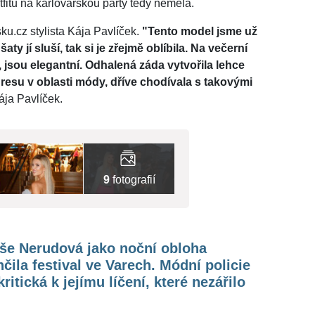
itu na karlovarskou party tedy neměla.
u.cz stylista Kája Pavlíček.
"Tento model jsme už
 šaty jí sluší, tak si je zřejmě oblíbila. Na večerní
 jsou elegantní. Odhalená záda vytvořila lehce
gresu v oblasti módy, dříve chodívala s takovými
ája Pavlíček.
9
fotografií
še Nerudová jako noční obloha
čila festival ve Varech. Módní policie
kritická k jejímu líčení, které nezářilo