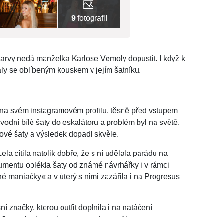
9
fotografií
rvy nedá manželka Karlose Vémoly dopustit. I když k
aly se oblíbeným kouskem v jejím šatníku.
u na svém instagramovém profilu, těsně před vstupem
ůvodní bílé šaty do eskalátoru a problém byl na světě.
nové šaty a výsledek dopadl skvěle.
la cítila natolik dobře, že s ní udělala parádu na
okumentu oblékla šaty od známé návrhářky i v rámci
 maniačky« a v úterý s nimi zazářila i na Progresus
í značky, kterou outfit doplnila i na natáčení