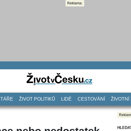
Reklama:
NTÁŘE
ŽIVOT POLITIKŮ
LIDÉ
CESTOVÁNÍ
ŽIVOTNÍ
Reklam
nce nebo nedostatek
HLEDA