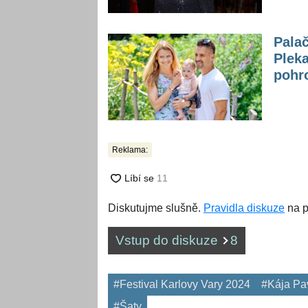
Pala
Pleka
pohro
Reklama:
Diskutujme slušně.
Pravidla diskuze
na p
Vstup do diskuze
8
#Festival Karlovy Vary 2024
#Kája Pa
#Šaty