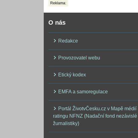
Reklama:
O nás
Redakce
Provozovatel webu
Etický kodex
EMFA a samoregulace
Portál ŽivotvČesku.cz v Mapě médií
ratingu NFNZ (Nadační fond nezávislé
žurnalistiky)