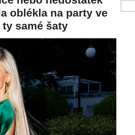
Vyhled
a oblékla na party ve
í ty samé šaty