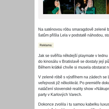
Na saténovou róbu smaragdově zelené ba
šatům přišla Lela v podstatě náhodou, st
Reklama:
Jak se svěřila někdejší playmate v ledn
do kinosálu v Bratislavě se dostaly její p
Během krátké chvíle si musela obstarat 
V zelené róbě s výstřihem na zádech se Le
veřejnosti již několikrát. Po premiéře d
natáčení slovenské reality show »Nákupné
party v Karlových Varech.
Dokonce zvolila i tu samou kabelku luxusn