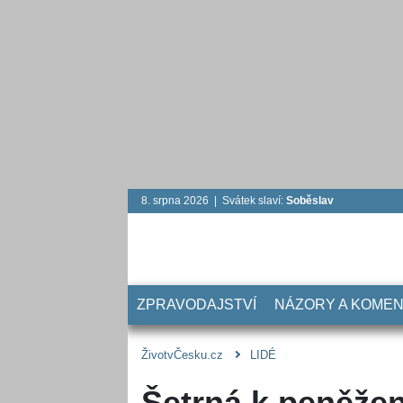
8. srpna 2026 | Svátek slaví:
Soběslav
ZPRAVODAJSTVÍ
NÁZORY A KOME
ŽivotvČesku.cz
LIDÉ
Šetrná k peněže