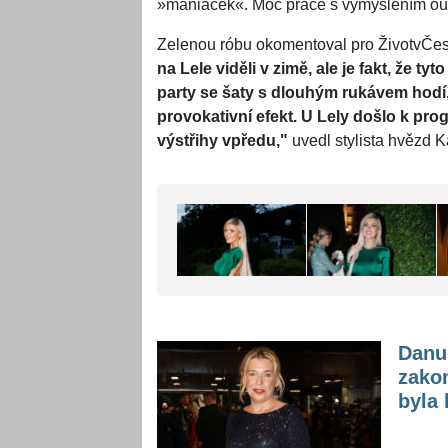
»maniaček«. Moc práce s vymýšlením outf
Zelenou róbu okomentoval pro ŽivotvČesk
na Lele viděli v zimě, ale je fakt, že tyto
party se šaty s dlouhým rukávem hodí,
provokativní efekt. U Lely došlo k pro
výstřihy vpředu,"
uvedl stylista hvězd K
Danu
zakon
byla 