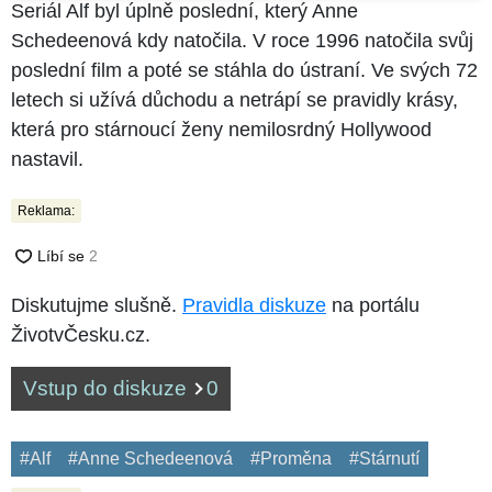
Seriál Alf byl úplně poslední, který Anne
Schedeenová kdy natočila. V roce 1996 natočila svůj
poslední film a poté se stáhla do ústraní. Ve svých 72
letech si užívá důchodu a netrápí se pravidly krásy,
která pro stárnoucí ženy nemilosrdný Hollywood
nastavil.
Reklama:
Diskutujme slušně.
Pravidla diskuze
na portálu
ŽivotvČesku.cz.
Vstup do diskuze
0
#Alf
#Anne Schedeenová
#Proměna
#Stárnutí