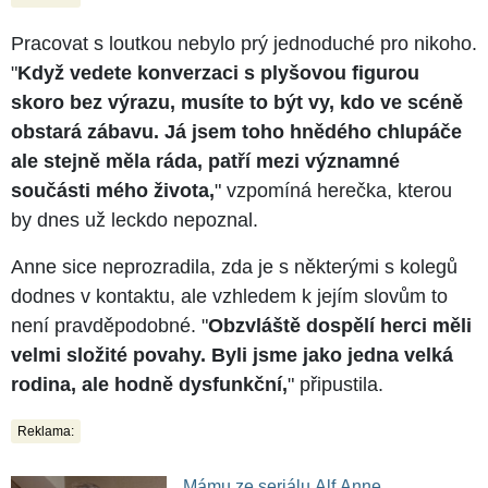
Pracovat s loutkou nebylo prý jednoduché pro nikoho.
"
Když vedete konverzaci s plyšovou figurou
skoro bez výrazu, musíte to být vy, kdo ve scéně
obstará zábavu. Já jsem toho hnědého chlupáče
ale stejně měla ráda, patří mezi významné
součásti mého života,
" vzpomíná herečka, kterou
by dnes už leckdo nepoznal.
Anne sice neprozradila, zda je s některými s kolegů
dodnes v kontaktu, ale vzhledem k jejím slovům to
není pravděpodobné. "
Obzvláště dospělí herci měli
velmi složité povahy. Byli jsme jako jedna velká
rodina, ale hodně dysfunkční,
" připustila.
Reklama:
Mámu ze seriálu Alf Anne