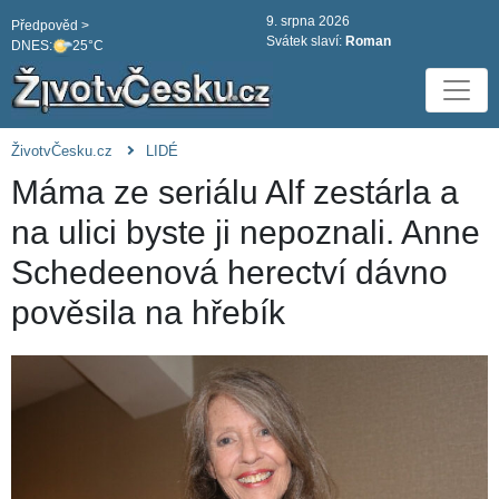
9. srpna 2026
Předpověd >
Svátek slaví:
Roman
DNES:
25°C
ŽivotvČesku.cz
LIDÉ
Máma ze seriálu Alf zestárla a
na ulici byste ji nepoznali. Anne
Schedeenová herectví dávno
pověsila na hřebík