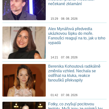
nečekané zklamání
15:29 08. 08. 2026
Alex Mynářová předvedla
ukázkovou šipku do moře.
Fanoušci reagují na to, jak u toho
vypadá
14:21 07. 08. 2026
Berenika Kohoutová radikálně
změnila vzhled. Nechala se
ostříhat na kluka, reakce
fanoušků překvapily
01:42 07. 08. 2026
Fotky, co zvyšují pocitovou
teplotu. Muži jsou ze snímků Ivy