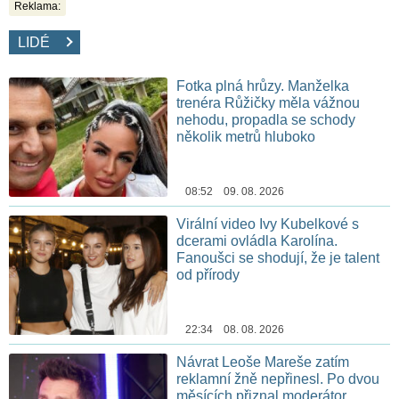
Reklama:
LIDÉ
Fotka plná hrůzy. Manželka
trenéra Růžičky měla vážnou
nehodu, propadla se schody
několik metrů hluboko
08:52 09. 08. 2026
Virální video Ivy Kubelkové s
dcerami ovládla Karolína.
Fanoušci se shodují, že je talent
od přírody
22:34 08. 08. 2026
Návrat Leoše Mareše zatím
reklamní žně nepřinesl. Po dvou
měsících přiznal moderátor