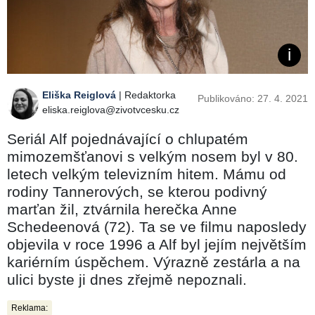
Eliška Reiglová
| Redaktorka
Publikováno: 27. 4. 2021
eliska.reiglova@zivotvcesku.cz
Seriál Alf pojednávající o chlupatém
mimozemšťanovi s velkým nosem byl v 80.
letech velkým televizním hitem. Mámu od
rodiny Tannerových, se kterou podivný
marťan žil, ztvárnila herečka Anne
Schedeenová (72). Ta se ve filmu naposledy
objevila v roce 1996 a Alf byl jejím největším
kariérním úspěchem. Výrazně zestárla a na
ulici byste ji dnes zřejmě nepoznali.
Reklama: