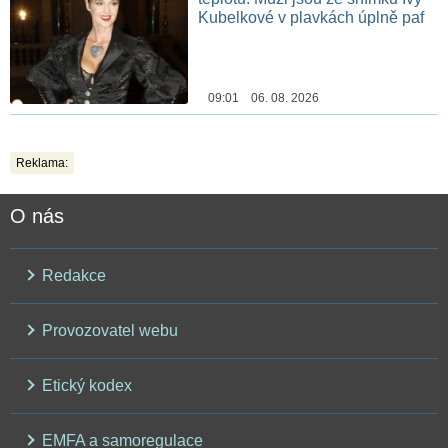
Kubelkové v plavkách úplně paf
09:01 06. 08. 2026
Reklama:
O nás
Redakce
Provozovatel webu
Etický kodex
EMFA a samoregulace