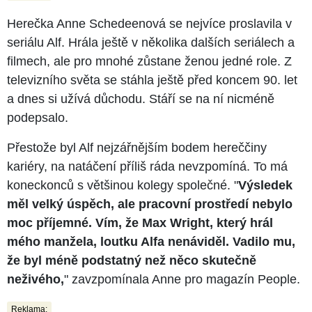
Herečka Anne Schedeenová se nejvíce proslavila v
seriálu Alf. Hrála ještě v několika dalších seriálech a
filmech, ale pro mnohé zůstane ženou jedné role. Z
televizního světa se stáhla ještě před koncem 90. let
a dnes si užívá důchodu. Stáří se na ní nicméně
podepsalo.
Přestože byl Alf nejzářnějším bodem hereččiny
kariéry, na natáčení příliš ráda nevzpomíná. To má
koneckonců s většinou kolegy společné. "
Výsledek
měl velký úspěch, ale pracovní prostředí nebylo
moc příjemné. Vím, že Max Wright, který hrál
mého manžela, loutku Alfa nenáviděl. Vadilo mu,
že byl méně podstatný než něco skutečně
neživého,
" zavzpomínala Anne pro magazín People.
Reklama: