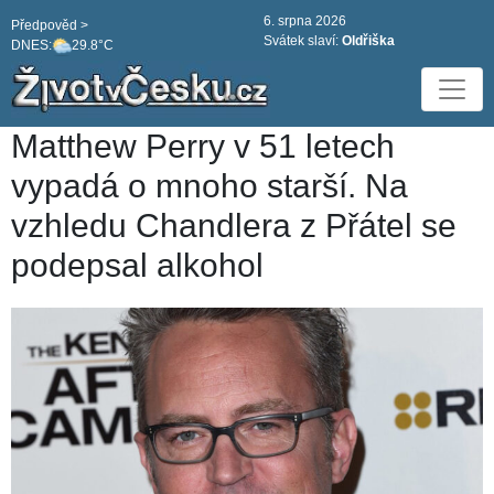
6. srpna 2026
Předpověd >
Svátek slaví:
Oldřiška
DNES:
29.8°C
Matthew Perry v 51 letech
vypadá o mnoho starší. Na
vzhledu Chandlera z Přátel se
podepsal alkohol