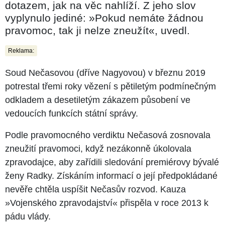
dotazem, jak na věc nahlíží. Z jeho slov
vyplynulo jediné: »Pokud nemáte žádnou
pravomoc, tak ji nelze zneužít«, uvedl.
Reklama:
Soud Nečasovou (dříve Nagyovou) v březnu 2019
potrestal třemi roky vězení s pětiletým podmínečným
odkladem a desetiletým zákazem působení ve
vedoucích funkcích státní správy.
Podle pravomocného verdiktu Nečasová zosnovala
zneužití pravomoci, když nezákonně úkolovala
zpravodajce, aby zařídili sledování premiérovy bývalé
ženy Radky. Získáním informací o její předpokládané
nevěře chtěla uspíšit Nečasův rozvod. Kauza
»Vojenského zpravodajství« přispěla v roce 2013 k
pádu vlády.