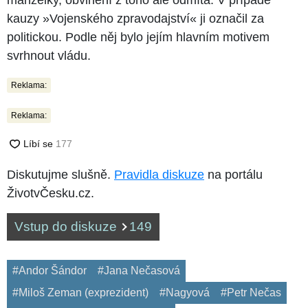
kauzy »Vojenského zpravodajství« ji označil za
politickou. Podle něj bylo jejím hlavním motivem
svrhnout vládu.
Reklama:
Reklama:
Diskutujme slušně.
Pravidla diskuze
na portálu
ŽivotvČesku.cz.
Vstup do diskuze
149
#Andor Šándor
#Jana Nečasová
#Miloš Zeman (exprezident)
#Nagyová
#Petr Nečas