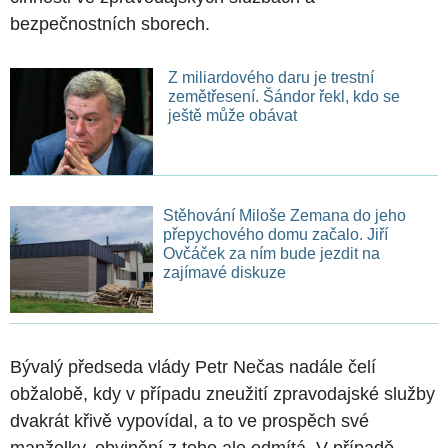
bezpečnostních sborech.
Z miliardového daru je trestní
zemětřesení. Šándor řekl, kdo se
ještě může obávat
Stěhování Miloše Zemana do jeho
přepychového domu začalo. Jiří
Ovčáček za ním bude jezdit na
zajímavé diskuze
Bývalý předseda vlády Petr Nečas nadále čelí
obžalobě, kdy v případu zneužití zpravodajské služby
dvakrát křivě vypovídal, a to ve prospěch své
manželky, obvinění z toho ale odmítá. V případě