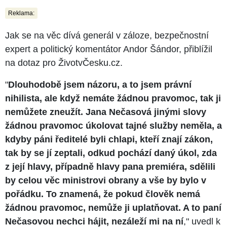
Reklama:
Jak se na věc dívá generál v záloze, bezpečnostní
expert a politický komentátor Andor Šándor, přiblížil
na dotaz pro ŽivotvČesku.cz.
"
Dlouhodobě jsem názoru, a to jsem právní
nihilista, ale když nemáte žádnou pravomoc, tak ji
nemůžete zneužít. Jana Nečasová jinými slovy
žádnou pravomoc úkolovat tajné služby neměla, a
kdyby páni ředitelé byli chlapi, kteří znají zákon,
tak by se jí zeptali, odkud pochází daný úkol, zda
z její hlavy, případně hlavy pana premiéra, sdělili
by celou věc ministrovi obrany a vše by bylo v
pořádku. To znamená, že pokud člověk nemá
žádnou pravomoc, nemůže ji uplatňovat. A to paní
Nečasovou nechci hájit, nezáleží mi na ní
," uvedl k