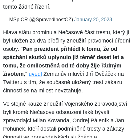
tomto žádné řízení.
— MSp ČR (@SpravedlnostCZ)
January 20, 2023
Hlava státu prominula Nečasové část trestu, který jí
byl uložen za dva přečiny zneužití pravomoci úřední
osoby. "
Pan prezident přihlédl k tomu, že od
spáchání skutků uplynulo již téměř deset let a
tomu, že omilostněná od té doby žije řádným
životem
,"
uvedl
Zemanův mluvčí Jiří Ovčáček na
Twitteru s tím, že současně uložený trest zákazu
činnosti se na milost nevztahuje.
Ve stejné kauze zneužití Vojenského zpravodajství
byli kromě Nečasové odsouzeni také bývalí
zpravodajci Milan Kovanda, Ondrej Páleník a Jan
Pohůnek, kteří dostali podmíněné tresty a zákazy
činnosti ve zpravodajských službách a