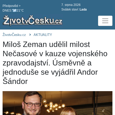
7. srpna 2026
Předpověd >
Svátek slaví:
Lada
DNES:
21°C
ŽivotvČesku.cz
AKTUALITY
Miloš Zeman udělil milost
Nečasové v kauze vojenského
zpravodajství. Úsměvně a
jednoduše se vyjádřil Andor
Šándor