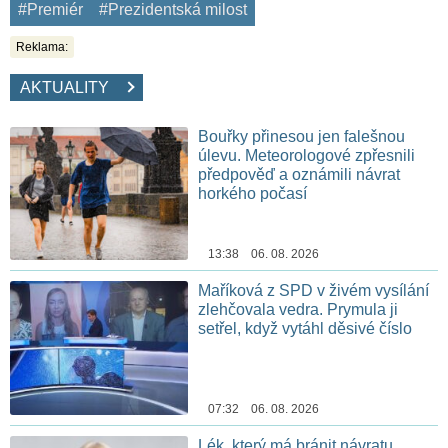
#Premiér
#Prezidentská milost
Reklama:
AKTUALITY
Bouřky přinesou jen falešnou
úlevu. Meteorologové zpřesnili
předpověď a oznámili návrat
horkého počasí
13:38 06. 08. 2026
Maříková z SPD v živém vysílání
zlehčovala vedra. Prymula ji
setřel, když vytáhl děsivé číslo
07:32 06. 08. 2026
Lék, který má bránit návratu