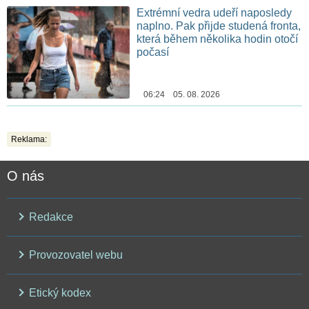
Extrémní vedra udeří naposledy
naplno. Pak přijde studená fronta,
která během několika hodin otočí
počasí
06:24 05. 08. 2026
Reklama:
O nás
Redakce
Provozovatel webu
Etický kodex