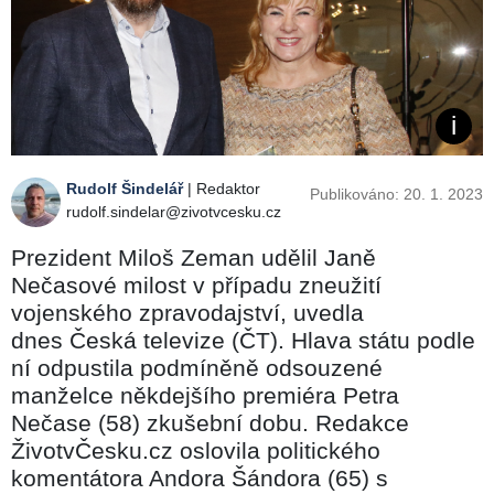
Rudolf Šindelář
| Redaktor
Publikováno: 20. 1. 2023
rudolf.sindelar@zivotvcesku.cz
Prezident Miloš Zeman udělil Janě
Nečasové milost v případu zneužití
vojenského zpravodajství, uvedla
dnes Česká televize (ČT). Hlava státu podle
ní odpustila podmíněně odsouzené
manželce někdejšího premiéra Petra
Nečase (58) zkušební dobu. Redakce
ŽivotvČesku.cz oslovila politického
komentátora Andora Šándora (65) s