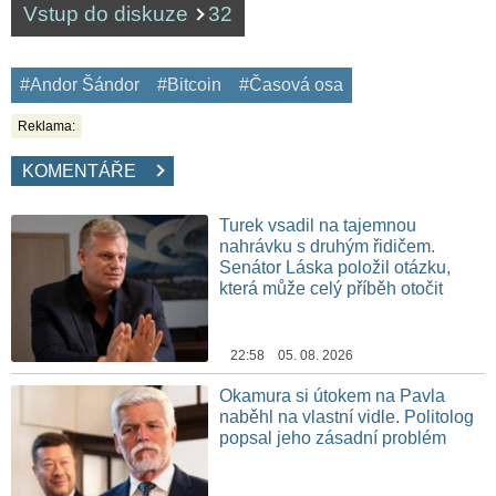
Vstup do diskuze
32
#Andor Šándor
#Bitcoin
#Časová osa
Reklama:
KOMENTÁŘE
Turek vsadil na tajemnou
nahrávku s druhým řidičem.
Senátor Láska položil otázku,
která může celý příběh otočit
22:58 05. 08. 2026
Okamura si útokem na Pavla
naběhl na vlastní vidle. Politolog
popsal jeho zásadní problém