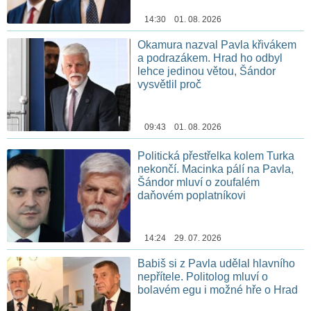
14:30 01. 08. 2026
Okamura nazval Pavla křivákem
a podrazákem. Hrad ho odbyl
lehce jedinou větou, Šándor
vysvětlil proč
09:43 01. 08. 2026
Politická přestřelka kolem Turka
nekončí. Macinka pálí na Pavla,
Šándor mluví o zoufalém
daňovém poplatníkovi
14:24 29. 07. 2026
Babiš si z Pavla udělal hlavního
nepřítele. Politolog mluví o
bolavém egu i možné hře o Hrad