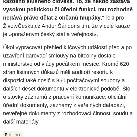
každého slušného člověka. To, že někdo zastává
vysokou politickou či úřední funkci, mu rozhodně
nedává právo dělat z občanů hlupáky
," řekl pro
ŽivotvČesku.cz Andor Šándor s tím, že v celé kauze
je »poraženým český stát a veřejnost«.
Úkol vypracovat přehled klíčových událostí před a po
uzavření darovací smlouvy na bitcoiny dostalo
ministerstvo od vlády počátkem měsíce. Kromě 620
stran listinných důkazů měli auditoři resortu k
dispozici také nosič s 860 počítačovými soubory a
dalších deset dokumentů v elektronické podobě. Šlo
o stovky záznamů z pracovní komunikace, oficiální
úřední dokumenty, záznamy z veřejných databází,
neveřejné dokumenty z rozhodovací činnosti soudů a
další materiály.
Reklama: