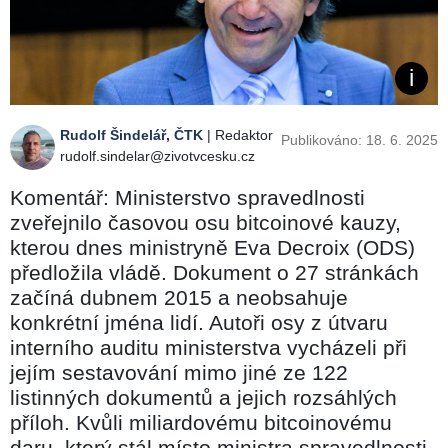
Rudolf Šindelář, ČTK
| Redaktor
Publikováno: 18. 6. 2025
rudolf.sindelar@zivotvcesku.cz
Komentář: Ministerstvo spravedlnosti
zveřejnilo časovou osu bitcoinové kauzy,
kterou dnes ministryně Eva Decroix (ODS)
předložila vládě. Dokument o 27 stránkách
začíná dubnem 2015 a neobsahuje
konkrétní jména lidí. Autoři osy z útvaru
interního auditu ministerstva vycházeli při
jejím sestavování mimo jiné ze 122
listinných dokumentů a jejich rozsáhlých
příloh. Kvůli miliardovému bitcoinovému
daru, který stál místo ministra spravedlnosti