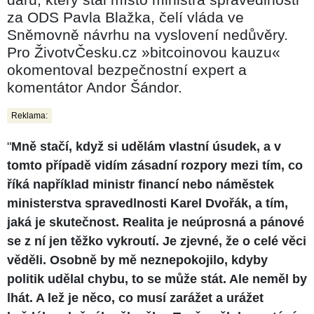
za ODS Pavla Blažka, čelí vláda ve
Sněmovně návrhu na vyslovení nedůvěry.
Pro ŽivotvČesku.cz »bitcoinovou kauzu«
okomentoval bezpečnostní expert a
komentátor Andor Šándor.
Reklama:
"
Mně stačí, když si udělám vlastní úsudek, a v
tomto případě vidím zásadní rozpory mezi tím, co
říká například ministr financí nebo náměstek
ministerstva spravedlnosti Karel Dvořák, a tím,
jaká je skutečnost. Realita je neúprosná a pánové
se z ní jen těžko vykroutí. Je zjevné, že o celé věci
věděli. Osobně by mě neznepokojilo, kdyby
politik udělal chybu, to se může stát. Ale neměl by
lhát. A lež je něco, co musí zarážet a urážet