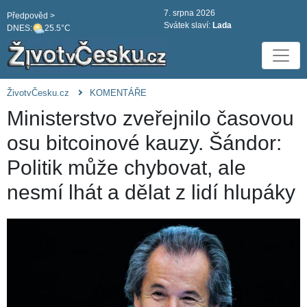
7. srpna 2026
Předpověd >
Svátek slaví:
Lada
DNES:
25.5°C
ŽivotvČesku.cz
KOMENTÁŘE
Ministerstvo zveřejnilo časovou
osu bitcoinové kauzy. Šándor:
Politik může chybovat, ale
nesmí lhát a dělat z lidí hlupáky