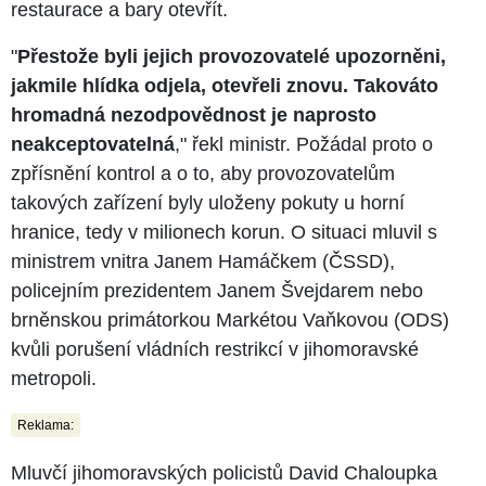
restaurace a bary otevřít.
"
Přestože byli jejich provozovatelé upozorněni,
jakmile hlídka odjela, otevřeli znovu. Takováto
hromadná nezodpovědnost je naprosto
neakceptovatelná
," řekl ministr. Požádal proto o
zpřísnění kontrol a o to, aby provozovatelům
takových zařízení byly uloženy pokuty u horní
hranice, tedy v milionech korun. O situaci mluvil s
ministrem vnitra Janem Hamáčkem (ČSSD),
policejním prezidentem Janem Švejdarem nebo
brněnskou primátorkou Markétou Vaňkovou (ODS)
kvůli porušení vládních restrikcí v jihomoravské
metropoli.
Reklama:
Mluvčí jihomoravských policistů David Chaloupka