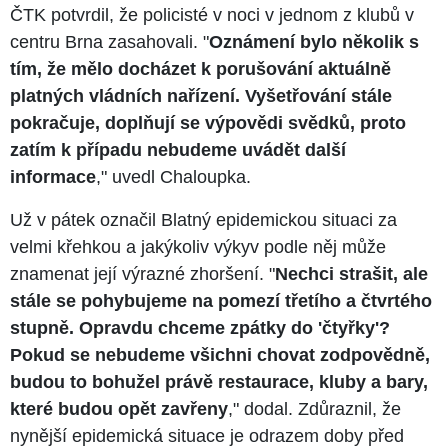
ČTK potvrdil, že policisté v noci v jednom z klubů v
centru Brna zasahovali. "
Oznámení bylo několik s
tím, že mělo docházet k porušování aktuálně
platných vládních nařízení. Vyšetřování stále
pokračuje, doplňují se výpovědi svědků, proto
zatím k případu nebudeme uvádět další
informace
," uvedl Chaloupka.
Už v pátek označil Blatný epidemickou situaci za
velmi křehkou a jakýkoliv výkyv podle něj může
znamenat její výrazné zhoršení. "
Nechci strašit, ale
stále se pohybujeme na pomezí třetího a čtvrtého
stupně. Opravdu chceme zpátky do 'čtyřky'?
Pokud se nebudeme všichni chovat zodpovědně,
budou to bohužel právě restaurace, kluby a bary,
které budou opět zavřeny
," dodal. Zdůraznil, že
nynější epidemická situace je odrazem doby před