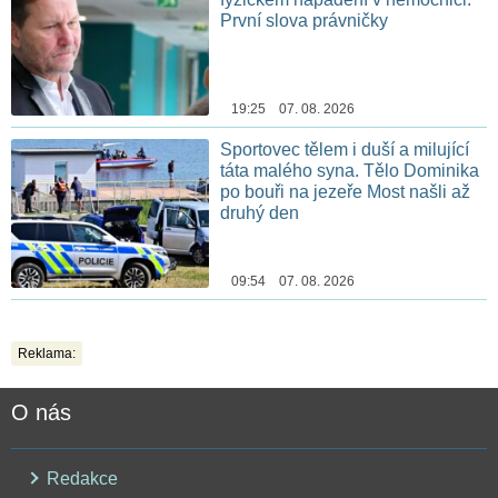
První slova právničky
19:25 07. 08. 2026
Sportovec tělem i duší a milující
táta malého syna. Tělo Dominika
po bouři na jezeře Most našli až
druhý den
09:54 07. 08. 2026
Reklama:
O nás
Redakce