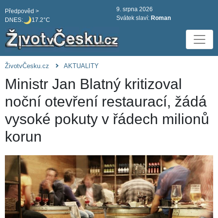
9. srpna 2026
Předpověd >
Svátek slaví:
Roman
DNES:
17.2°C
ŽivotvČesku.cz
AKTUALITY
Ministr Jan Blatný kritizoval
noční otevření restaurací, žádá
vysoké pokuty v řádech milionů
korun