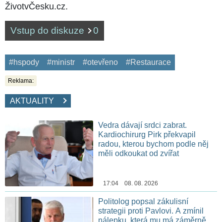
ŽivotvČesku.cz.
Vstup do diskuze
0
#hspody
#ministr
#otevřeno
#Restaurace
Reklama:
AKTUALITY
Vedra dávají srdci zabrat.
Kardiochirurg Pirk překvapil
radou, kterou bychom podle něj
měli odkoukat od zvířat
17:04 08. 08. 2026
Politolog popsal zákulisní
strategii proti Pavlovi. A zmínil
nálepku, která mu má záměrně