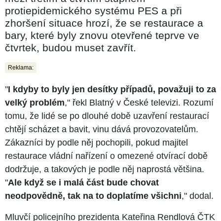
protiepidemického systému PES a při
zhoršení situace hrozí, že se restaurace a
bary, které byly znovu otevřené teprve ve
čtvrtek, budou muset zavřít.
Reklama:
"
I kdyby to byly jen desítky případů, považuji to za
velký problém
," řekl Blatný v České televizi. Rozumí
tomu, že lidé se po dlouhé době uzavření restaurací
chtějí scházet a bavit, vinu dává provozovatelům.
Zákazníci by podle něj pochopili, pokud majitel
restaurace vládní nařízení o omezené otvírací době
dodržuje, a takových je podle něj naprostá většina.
"
Ale když se i malá část bude chovat
neodpovědně, tak na to doplatíme všichni
," dodal.
Mluvčí policejního prezidenta Kateřina Rendlová ČTK