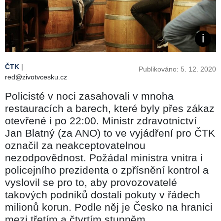
ČTK
|
Publikováno: 5. 12. 2020
red@zivotvcesku.cz
Policisté v noci zasahovali v mnoha
restauracích a barech, které byly přes zákaz
otevřené i po 22:00. Ministr zdravotnictví
Jan Blatný (za ANO) to ve vyjádření pro ČTK
označil za neakceptovatelnou
nezodpovědnost. Požádal ministra vnitra i
policejního prezidenta o zpřísnění kontrol a
vyslovil se pro to, aby provozovatelé
takových podniků dostali pokuty v řádech
milionů korun. Podle něj je Česko na hranici
mezi třetím a čtvrtím stupněm