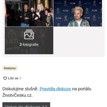
3
fotografie
Reklama:
Diskutujme slušně.
Pravidla diskuze
na portálu
ŽivotvČesku.cz.
Vstup do diskuze
1