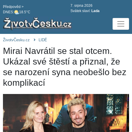
7. srpna 2026
Předpověd >
Svátek slaví:
Lada
DNES:
18.5°C
ŽivotvČesku.cz
LIDÉ
Mirai Navrátil se stal otcem.
Ukázal své štěstí a přiznal, že
se narození syna neobešlo bez
komplikací