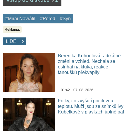
#Mirai Navrátil
#Porod
#Syn
Reklama:
LIDÉ
Berenika Kohoutová radikálně
změnila vzhled. Nechala se
ostříhat na kluka, reakce
fanoušků překvapily
01:42 07. 08. 2026
Fotky, co zvyšují pocitovou
teplotu. Muži jsou ze snímků Ivy
Kubelkové v plavkách úplně paf