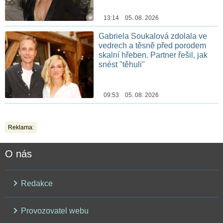
13:14 05. 08. 2026
Gabriela Soukalová zdolala ve
vedrech a těsně před porodem
skalní hřeben. Partner řešil, jak
snést "těhuli"
09:53 05. 08. 2026
Reklama:
O nás
Redakce
Provozovatel webu