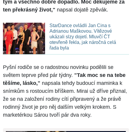
tým a všechno dobře dopadlo. Moc děkujeme za
ten překrásný život,"
napsal dojatě zpěvák.
StarDance ovládli Jan Cina s
Adrianou Maškovou. Vítězové
ukázali slzy dojetí. Mluvčí ČT
otevřeně řekla, jak náročná celá
řada byla
Pyšní rodiče se o radostnou novinku podělili se
světem teprve před pár týdny.
"Tak moc se na tebe
těšíme, lásko,"
napsala tehdy budoucí maminka k
snímkům s rostoucím bříškem. Mirai už dříve přiznal,
že se na založení rodiny cítí připravený a že právě
rodinný život je pro něj dalším velkým krokem. S
marketérkou Sárou tvoří pár dva roky.