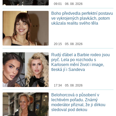
09:01 06. 08. 2026
Boho předvedla perfektní postavu
ve vykrojených plavkách, potom
ukázala realitu svého těla
20:15 05. 08. 2026
Rudý ďábel a Barbie rodeo jsou
pryč. Lela po rozchodu s
Karlosem mění život i image,
tleská jí i Sandeva
17:34 05. 08. 2026
Belohorcová o působení v
lechtivém pořadu. Známý
moderátor přiznal, že ji dírkou
sledoval pod dekou