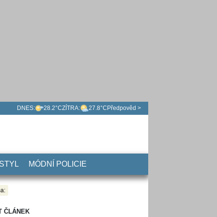
DNES:
28.2°C
ZÍTRA:
27.8°C
Předpověd >
 STYL
MÓDNÍ POLICIE
a:
T ČLÁNEK