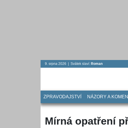
9. srpna 2026 | Svátek slaví:
Roman
ZPRAVODAJSTVÍ
NÁZORY A KOME
Mírná opatření p