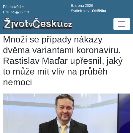
6. srpna 2026
Předpověd >
Svátek slaví:
Oldřiška
DNES:
22.5°C
Množí se případy nákazy
dvěma variantami koronaviru.
Rastislav Maďar upřesnil, jaký
to může mít vliv na průběh
nemoci