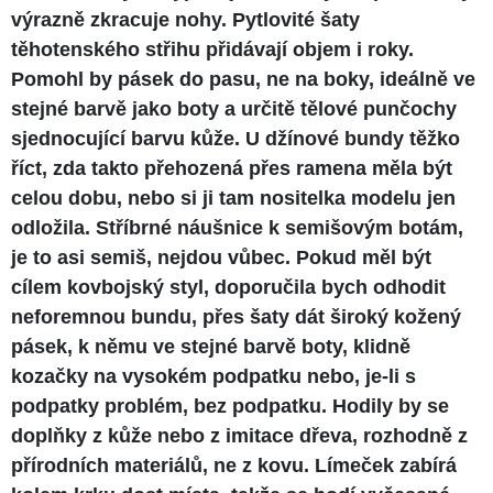
výrazně zkracuje nohy. Pytlovité šaty
těhotenského střihu přidávají objem i roky.
Pomohl by pásek do pasu, ne na boky, ideálně ve
stejné barvě jako boty a určitě tělové punčochy
sjednocující barvu kůže. U džínové bundy těžko
říct, zda takto přehozená přes ramena měla být
celou dobu, nebo si ji tam nositelka modelu jen
odložila. Stříbrné náušnice k semišovým botám,
je to asi semiš, nejdou vůbec. Pokud měl být
cílem kovbojský styl, doporučila bych odhodit
neforemnou bundu, přes šaty dát široký kožený
pásek, k němu ve stejné barvě boty, klidně
kozačky na vysokém podpatku nebo, je-li s
podpatky problém, bez podpatku. Hodily by se
doplňky z kůže nebo z imitace dřeva, rozhodně z
přírodních materiálů, ne z kovu. Límeček zabírá