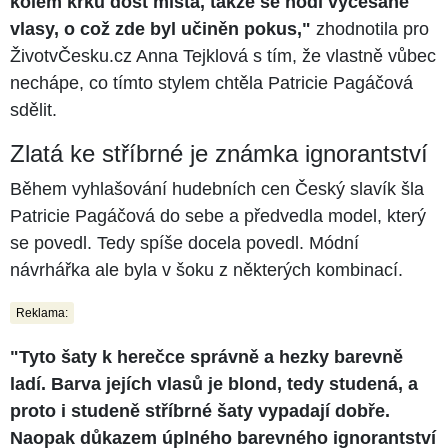
kolem krku dost místa, takže se hodí vyčesané
vlasy, o což zde byl učiněn pokus,"
zhodnotila pro
ŽivotvČesku.cz Anna Tejklová s tím, že vlastně vůbec
nechápe, co tímto stylem chtěla Patricie Pagáčová
sdělit.
Zlatá ke stříbrné je známka ignorantství
Během vyhlašování hudebních cen Český slavík šla
Patricie Pagáčová do sebe a předvedla model, který
se povedl. Tedy spíše docela povedl. Módní
návrhářka ale byla v šoku z některých kombinací.
Reklama:
"Tyto šaty k herečce správně a hezky barevně
ladí. Barva jejích vlasů je blond, tedy studená, a
proto i studeně stříbrné šaty vypadají dobře.
Naopak důkazem úplného barevného ignorantství