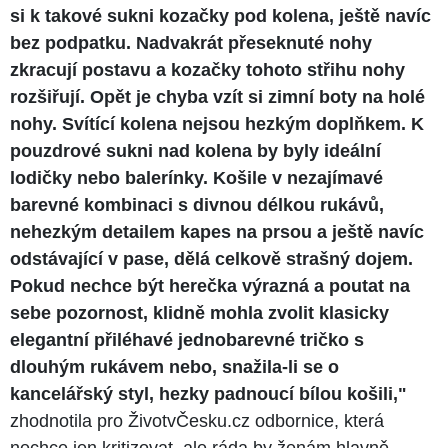
si k takové sukni kozačky pod kolena, ještě navíc
bez podpatku. Nadvakrát přeseknuté nohy
zkracují postavu a kozačky tohoto střihu nohy
rozšiřují. Opět je chyba vzít si zimní boty na holé
nohy. Svítící kolena nejsou hezkým doplňkem. K
pouzdrové sukni nad kolena by byly ideální
lodičky nebo balerínky. Košile v nezajímavé
barevné kombinaci s divnou délkou rukávů,
nehezkým detailem kapes na prsou a ještě navíc
odstávající v pase, dělá celkově strašný dojem.
Pokud nechce být herečka výrazná a poutat na
sebe pozornost, klidně mohla zvolit klasicky
elegantní přiléhavé jednobarevné tričko s
dlouhým rukávem nebo, snažila-li se o
kancelářský styl, hezky padnoucí bílou košili,"
zhodnotila pro ŽivotvČesku.cz odbornice, která