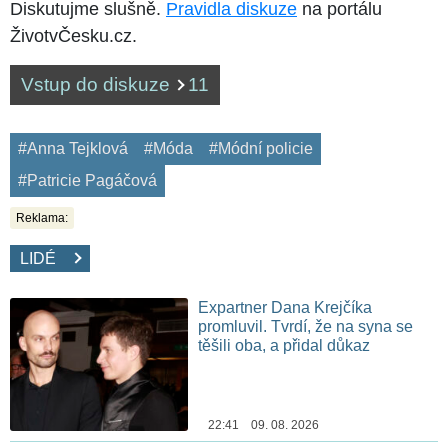
Diskutujme slušně.
Pravidla diskuze
na portálu
ŽivotvČesku.cz.
Vstup do diskuze
11
#Anna Tejklová
#Móda
#Módní policie
#Patricie Pagáčová
Reklama:
LIDÉ
Expartner Dana Krejčíka
promluvil. Tvrdí, že na syna se
těšili oba, a přidal důkaz
22:41 09. 08. 2026