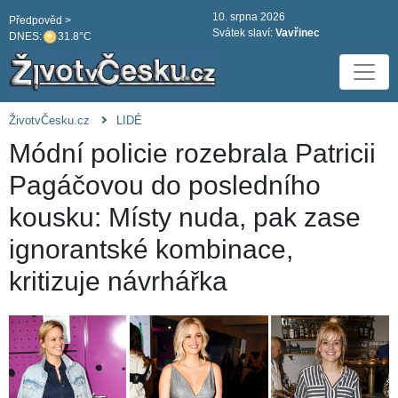
10. srpna 2026
Předpověd >
Svátek slaví:
Vavřinec
DNES:
31.8°C
ŽivotvČesku.cz
LIDÉ
Módní policie rozebrala Patricii
Pagáčovou do posledního
kousku: Místy nuda, pak zase
ignorantské kombinace,
kritizuje návrhářka