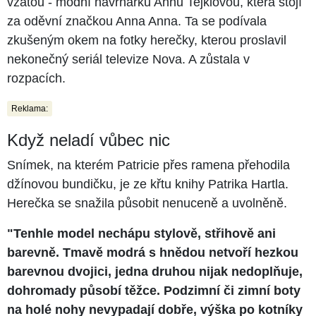
vzatou - módní návrhářku Annu Tejklovou, která stojí
za oděvní značkou Anna Anna. Ta se podívala
zkušeným okem na fotky herečky, kterou proslavil
nekonečný seriál televize Nova. A zůstala v
rozpacích.
Reklama:
Když neladí vůbec nic
Snímek, na kterém Patricie přes ramena přehodila
džínovou bundičku, je ze křtu knihy Patrika Hartla.
Herečka se snažila působit nenuceně a uvolněně.
"Tenhle model nechápu stylově, střihově ani
barevně. Tmavě modrá s hnědou netvoří hezkou
barevnou dvojici, jedna druhou nijak nedoplňuje,
dohromady působí těžce. Podzimní či zimní boty
na holé nohy nevypadají dobře, výška po kotníky