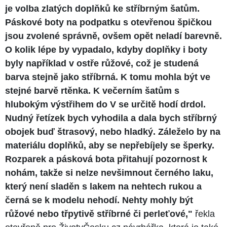
je volba zlatých doplňků ke stříbrným šatům.
Páskové boty na podpatku s otevřenou špičkou
jsou zvolené správně, ovšem opět neladí barevně.
O kolik lépe by vypadalo, kdyby doplňky i boty
byly například v ostře růžové, což je studená
barva stejně jako stříbrná. K tomu mohla být ve
stejné barvě rtěnka. K večerním šatům s
hlubokým výstřihem do V se určitě hodí drdol.
Nudný řetízek bych vyhodila a dala bych stříbrný
obojek buď štrasový, nebo hladký. Záleželo by na
materiálu doplňků, aby se nepřebíjely se šperky.
Rozparek a pásková bota přitahují pozornost k
nohám, takže si nelze nevšimnout černého laku,
který není sladěn s lakem na nehtech rukou a
černá se k modelu nehodí. Nehty mohly být
růžové nebo třpytivě stříbrné či perleťové,"
řekla