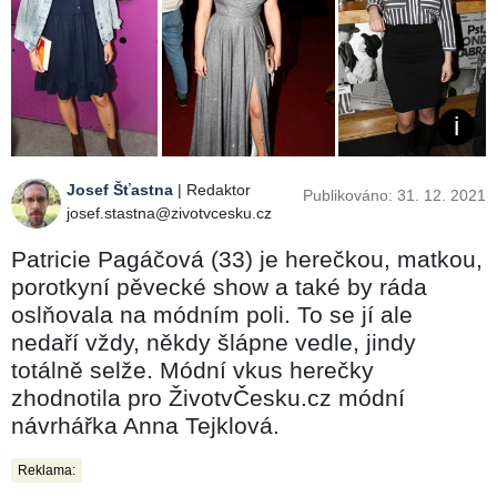
Josef Šťastna
| Redaktor
Publikováno: 31. 12. 2021
josef.stastna@zivotvcesku.cz
Patricie Pagáčová (33) je herečkou, matkou,
porotkyní pěvecké show a také by ráda
oslňovala na módním poli. To se jí ale
nedaří vždy, někdy šlápne vedle, jindy
totálně selže. Módní vkus herečky
zhodnotila pro ŽivotvČesku.cz módní
návrhářka Anna Tejklová.
Reklama: