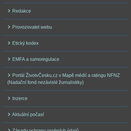
Redakce
Provozovatel webu
Etický kodex
EMFA a samoregulace
Portál ŽivotvČesku.cz v Mapě médií a ratingu NFNZ
(Nadační fond nezávislé žurnalistiky)
Inzerce
Aktuální počasí
Zásady ochrany osobních údajů