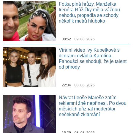
Fotka plná hrůzy. Manželka
trenéra Růžičky měla vážnou
nehodu, propadla se schody
několik metrů hluboko
08:52 09. 08. 2026
Virální video Ivy Kubelkové s
dcerami ovládla Karolína.
Fanoušci se shodují, že je talent
od přírody
22:34 08. 08. 2026
Návrat Leoše Mareše zatím
reklamní žně nepřinesl. Po dvou
měsících přiznal moderátor
nečekané zklamání
15:29 08. 08. 2026