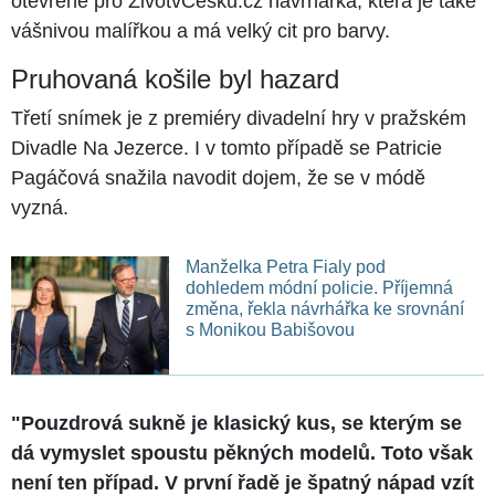
otevřeně pro ŽivotvČesku.cz návrhářka, která je také
vášnivou malířkou a má velký cit pro barvy.
Pruhovaná košile byl hazard
Třetí snímek je z premiéry divadelní hry v pražském
Divadle Na Jezerce. I v tomto případě se Patricie
Pagáčová snažila navodit dojem, že se v módě
vyzná.
Manželka Petra Fialy pod
dohledem módní policie. Příjemná
změna, řekla návrhářka ke srovnání
s Monikou Babišovou
"Pouzdrová sukně je klasický kus, se kterým se
dá vymyslet spoustu pěkných modelů. Toto však
není ten případ. V první řadě je špatný nápad vzít