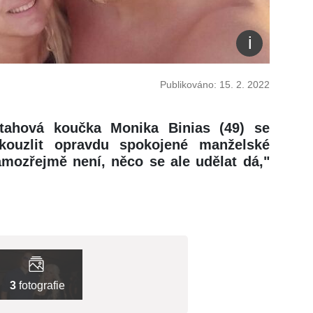
Publikováno: 15. 2. 2022
ztahová koučka Monika Binias (49) se
ykouzlit opravdu spokojené manželské
samozřejmě není, něco se ale udělat dá,"
3
fotografie