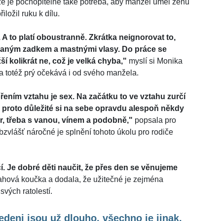
 že je pochopitelně také potřeba, aby manžel uměl ženu
ložil ruku k dílu.
 A to platí oboustranně. Zkrátka neignorovat to,
haným zadkem a mastnými vlasy. Do práce se
ší kolikrát ne, což je velká chyba,"
myslí si Monika
 totéž prý očekává i od svého manžela.
řením vztahu je sex. Na začátku to ve vztahu zurčí
Je proto důležité si na sebe opravdu alespoň někdy
er, třeba s vanou, vínem a podobně,"
popsala pro
bzvlášť náročné je splnění tohoto úkolu pro rodiče
í. Je dobré děti naučit, že přes den se věnujeme
ahová koučka a dodala, že užitečné je zejména
vých ratolestí.
deni jsou už dlouho, všechno je jinak,