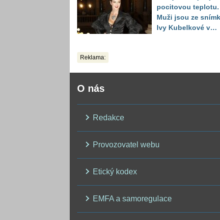
pocitovou teplotu.
Muži jsou ze sním
Ivy Kubelkové v
plavkách úplně pa
Reklama:
O nás
Redakce
Provozovatel webu
Etický kodex
EMFA a samoregulace