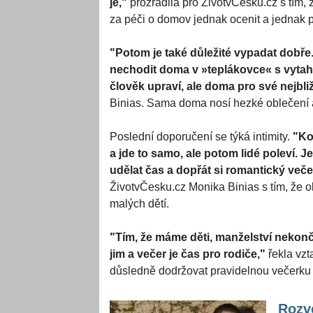
je,"
prozradila pro ŽivotvČesku.cz s tím,
za péči o domov jednak ocenit a jednak při
"Potom je také důležité vypadat dobře.
nechodit doma v »
teplákovce
« s vyta
člověk upraví, ale doma pro své nejbliž
Binias. Sama doma nosí hezké oblečení a
Poslední doporučení se týká intimity.
"Ko
a jde to samo, ale potom lidé poleví. 
udělat čas a dopřát si romantický več
ŽivotvČesku.cz Monika Binias s tím, že o
malých dětí.
"Tím, že máme děti, manželství nekonč
jim a večer je čas pro rodiče,"
řekla vzt
důsledně dodržovat pravidelnou večerku s
Rozve