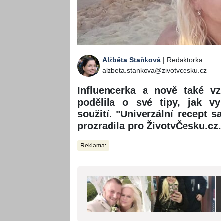
Alžběta Staňková
| Redaktorka
alzbeta.stankova@zivotvcesku.cz
Influencerka a nově také v
podělila o své tipy, jak v
soužití. "Univerzální recept 
prozradila pro ŽivotvČesku.cz.
Reklama: