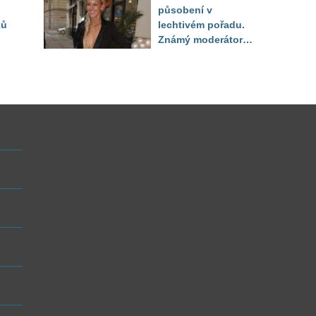
působení v
ků
lechtivém pořadu.
Známý moderátor
f
přiznal, že ji dírkou
sledoval pod dekou