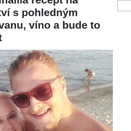
Vyhled
tví s pohledným
anu, víno a bude to
t