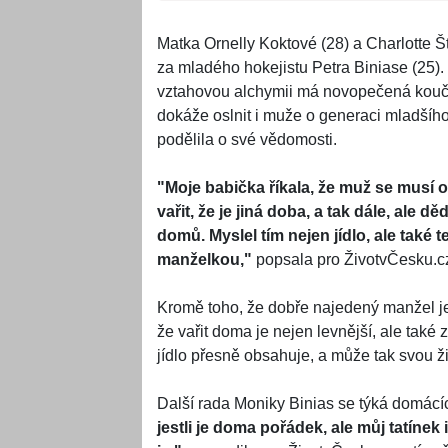
Matka Ornelly Koktové (28) a Charlotte Š
za mladého hokejistu Petra Biniase (25). 
vztahovou alchymii má novopečená koučka
dokáže oslnit i muže o generaci mladšího
podělila o své vědomosti.
"Moje babička říkala, že muž se musí 
vařit, že je jiná doba, a tak dále, ale dě
domů. Myslel tím nejen jídlo, ale také t
manželkou,"
popsala pro ŽivotvČesku.cz 
Kromě toho, že dobře najedený manžel je
že vařit doma je nejen levnější, ale také
jídlo přesně obsahuje, a může tak svou ž
Další rada Moniky Binias se týká domácí
jestli je doma pořádek, ale můj tatínek 