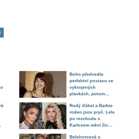
y
Boho předvedla
perfektní postavu ve
do
vykrojených
plavkách, potom
ukázala realitu svého
vá
Rudý ďábel a Barbie
těla
rodeo jsou pryč. Lela
po rozchodu s
Karlosem mění život i
image, tleská jí i
Belohorcová o
Sandeva