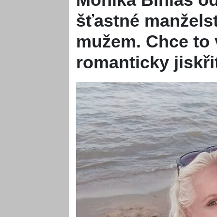
šťastné manžels
mužem. Chce to v
romanticky jiskři