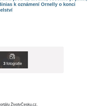
Binias k oznámení Ornelly o konci
elství
3
fotografie
ortálu ŽivotvČesku.cz.