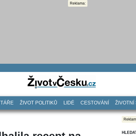
Reklama:
NTÁŘE
ŽIVOT POLITIKŮ
LIDÉ
CESTOVÁNÍ
ŽIVOTNÍ
Reklam
halila recept na
HLEDA