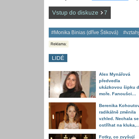
Vstup do diskuze
7
#Monika Binias (dříve Štiková)
#vztah
Reklama:
LIDÉ
Alex Mynářová
předvedla
ukázkovou šipku 
moře. Fanoušci
reagují na to, jak u
Berenika Kohouto
toho vypadá
radikálně změnila
vzhled. Nechala se
ostříhat na kluka,
reakce fanoušků
Fotky, co zvyšují
překvapily