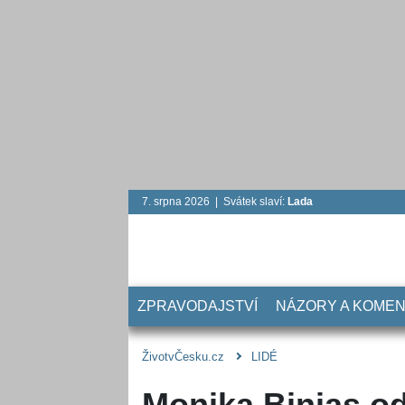
7. srpna 2026 | Svátek slaví:
Lada
ZPRAVODAJSTVÍ
NÁZORY A KOME
ŽivotvČesku.cz
LIDÉ
Monika Binias od