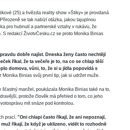
tikové (25) a hvězda reality show »Štiky« je provdaná
Přirozeně se tak nabízí otázka, jakou tajuplnou
 pro hubnutí a partnerské vztahy v rukávu, že
. S redakcí ŽivotvČesku.cz se proto Monika Binias
opravdu dobře najíst. Dneska ženy často nechtějí
deček říkal, že ta večeře je to, na co se chlap těší
eplo domova, vůni, to, že si u jídla popovídá s
Monika Binias svůj první tip, jak si udržet muže.
 šťastný manžel, poukázala Monika Binias také na to,
 zdravější, protože člověk má přehled o tom, co jeho
ivotosprávu mít snáze pod kontrolou.
ch prací.
"Oni chlapi často říkají, že ani nepoznají,
i muž říkají, že když je uklizeno, vidět to rozhodně