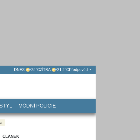
DNES:
25°C
ZÍTRA:
21.2°C
Předpověd >
 STYL
MÓDNÍ POLICIE
a:
T ČLÁNEK