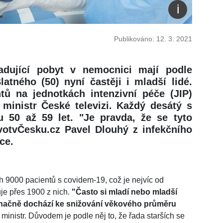
Publikováno: 12. 3. 2021
adující pobyt v nemocnici mají podle
latného (50) nyní častěji i mladší lidé.
ntů na jednotkách intenzivní péče (JIP)
 ministr České televizi. Každý desátý s
50 až 59 let. "Je pravda, že se tyto
ivotvČesku.cz Pavel Dlouhý z infekčního
ce.
h 9000 pacientů s covidem-19, což je nejvíc od
uje přes 1900 z nich.
"Často si mladí nebo mladší
noznačně dochází ke snižování věkového průměru
ministr. Důvodem je podle něj to, že řada starších se