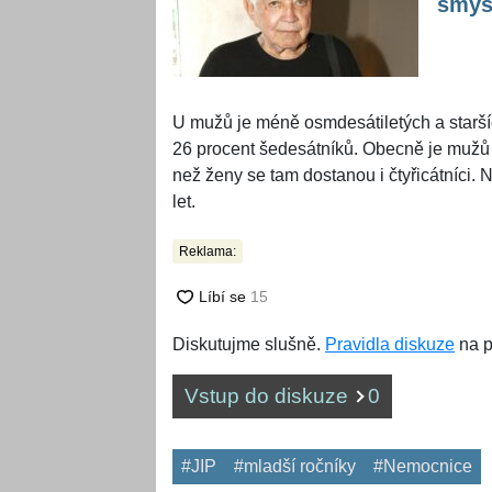
smys
U mužů je méně osmdesátiletých a starší
26 procent šedesátníků. Obecně je mužů m
než ženy se tam dostanou i čtyřicátníci.
let.
Reklama:
Diskutujme slušně.
Pravidla diskuze
na p
Vstup do diskuze
0
#JIP
#mladší ročníky
#Nemocnice