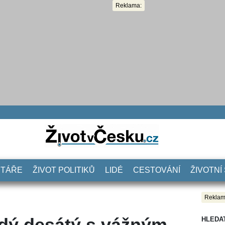
Reklama:
NTÁŘE
ŽIVOT POLITIKŮ
LIDÉ
CESTOVÁNÍ
ŽIVOTNÍ
Reklam
ždý desátý s vážným
HLEDA