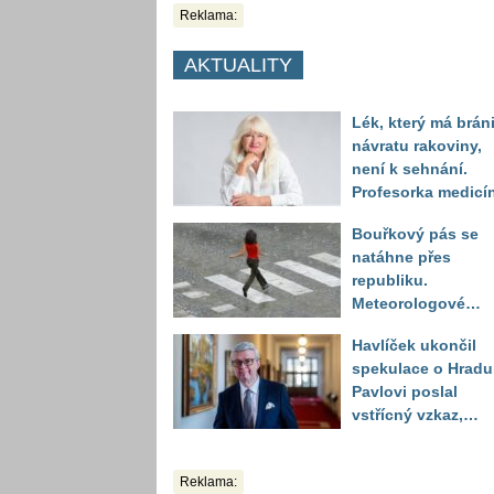
Reklama:
AKTUALITY
Lék, který má bráni
návratu rakoviny,
není k sehnání.
Profesorka medicí
promluvila jako
Bouřkový pás se
pacientka
natáhne přes
republiku.
Meteorologové
zpřesnili lokality 
Havlíček ukončil
výstrahou, kde hro
spekulace o Hradu
kroupy a prudký ví
Pavlovi poslal
vstřícný vzkaz,
Decroix pak tvrdě
setřel
Reklama: