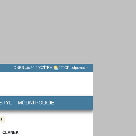
DNES:
26.2°C
ZÍTRA:
22°C
Předpověd >
 STYL
MÓDNÍ POLICIE
a:
T ČLÁNEK