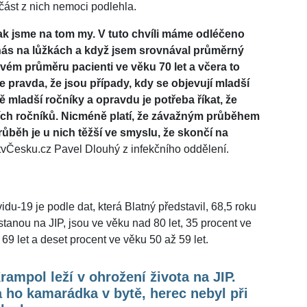
 část z nich nemoci podlehla.
 jak jsme na tom my. V tuto chvíli máme odléčeno
nás na lůžkách a když jsem srovnával průměrný
ovém průměru pacienti ve věku 70 let a včera to
Je pravda, že jsou případy, kdy se objevují mladší
ně mladší ročníky a opravdu je potřeba říkat, že
ch ročníků. Nicméně platí, že závažným průběhem
růběh je u nich těžší ve smyslu, že skončí na
tvČesku.cz Pavel Dlouhý z infekčního oddělení.
u-19 je podle dat, která Blatný představil, 68,5 roku
stanou na JIP, jsou ve věku nad 80 let, 35 procent ve
69 let a deset procent ve věku 50 až 59 let.
Krampol leží v ohrožení života na JIP.
amarádka v bytě, herec nebyl při