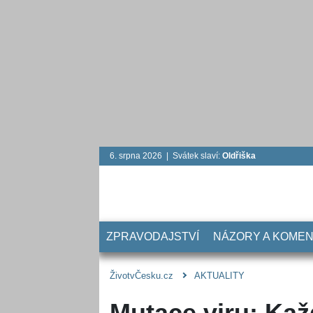
6. srpna 2026 | Svátek slaví:
Oldřiška
ZPRAVODAJSTVÍ
NÁZORY A KOME
ŽivotvČesku.cz
AKTUALITY
Mutace viru: Ka