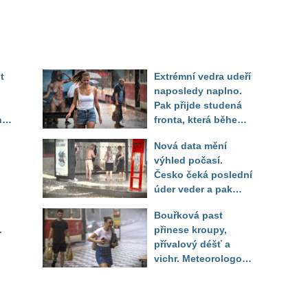
t
Extrémní vedra udeří
naposledy naplno.
Pak přijde studená
ny
fronta, která během
několika hodin otočí
Nová data mění
počasí
výhled počasí.
Česko čeká poslední
úder veder a pak
pod
bouřkový zlom a pád
Bouřková past
zí
teplot
.
přinese kroupy,
tr
přívalový déšť a
vichr. Meteorologové
zpřesnili, které
lokality jsou pod
výstrahou