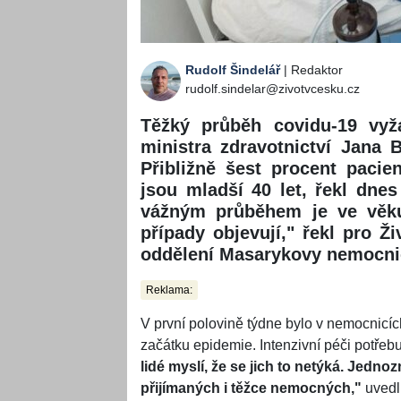
Rudolf Šindelář
| Redaktor
rudolf.sindelar@zivotvcesku.cz
Těžký průběh covidu-19 vyž
ministra zdravotnictví Jana B
Přibližně šest procent pacie
jsou mladší 40 let, řekl dnes
vážným průběhem je ve věku 
případy objevují," řekl pro Ž
oddělení Masarykovy nemocni
Reklama:
V první polovině týdne bylo v nemocnicíc
začátku epidemie. Intenzivní péči potřeb
lidé myslí, že se jich to netýká. Jed
přijímaných i těžce nemocných,"
uvedl 