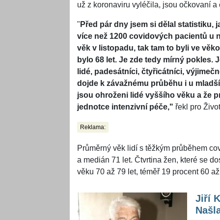
už z koronaviru vyléčila, jsou očkovaní a
"
Před pár dny jsem si dělal statistiku,
více než 1200 covidových pacientů u 
věk v listopadu, tak tam to byli ve věk
bylo 68 let. Je zde tedy mírný pokles. 
lidé, padesátníci, čtyřicátníci, výjimeč
dojde k závažnému průběhu i u mladší
jsou ohroženi lidé vyššího věku a že p
jednotce intenzivní péče,"
řekl pro Živo
Reklama:
Průměrný věk lidí s těžkým průběhem covid
a medián 71 let. Čtvrtina žen, které se do
věku 70 až 79 let, téměř 19 procent 60 až 
Jiří 
Našla ho k