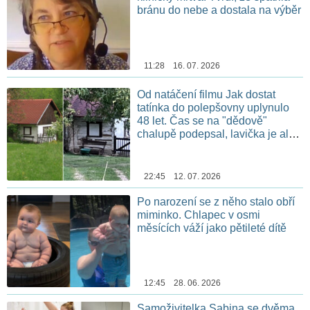
bránu do nebe a dostala na výběr
11:28 16. 07. 2026
Od natáčení filmu Jak dostat
tatínka do polepšovny uplynulo
48 let. Čas se na "dědově"
chalupě podepsal, lavička je ale
stále na stejném místě
22:45 12. 07. 2026
Po narození se z něho stalo obří
miminko. Chlapec v osmi
měsících váží jako pětileté dítě
12:45 28. 06. 2026
Samoživitelka Sabina se dvěma