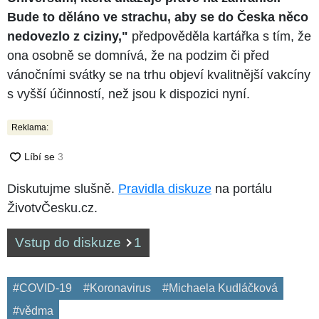
Bude to děláno ve strachu, aby se do Česka něco
nedovezlo z ciziny,"
předpověděla kartářka s tím, že
ona osobně se domnívá, že na podzim či před
vánočními svátky se na trhu objeví kvalitnější vakcíny
s vyšší účinností, než jsou k dispozici nyní.
Reklama:
Diskutujme slušně.
Pravidla diskuze
na portálu
ŽivotvČesku.cz.
Vstup do diskuze
1
#COVID-19
#Koronavirus
#Michaela Kudláčková
#vědma