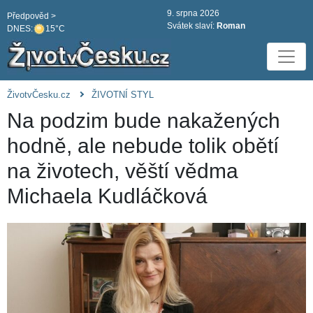
9. srpna 2026
Předpověd >
Svátek slaví:
Roman
DNES:
15°C
ŽivotvČesku.cz
ŽIVOTNÍ STYL
Na podzim bude nakažených
hodně, ale nebude tolik obětí
na životech, věští vědma
Michaela Kudláčková