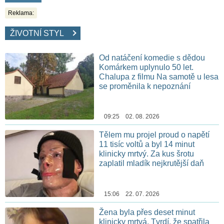
Reklama:
ŽIVOTNÍ STYL
Od natáčení komedie s dědou
Komárkem uplynulo 50 let.
Chalupa z filmu Na samotě u lesa
se proměnila k nepoznání
09:25 02. 08. 2026
Tělem mu projel proud o napětí
11 tisíc voltů a byl 14 minut
klinicky mrtvý. Za kus šrotu
zaplatil mladík nejkrutější daň
15:06 22. 07. 2026
Žena byla přes deset minut
klinicky mrtvá. Tvrdí, že spatřila