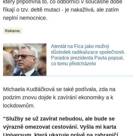
který připomíná to, co odborníci v současné době
říkají o tzv. deltě mutaci - je nakažlivá, ale zatím
neplní nemocnice.
Reklama:
Atentát na Fica jako možný
důsledek radikalizace společnosti.
Poradce prezidenta Pavla popsal,
co tomu předcházelo
Michaela Kudláčková se také podívala, zda na
podzim znovu dojde k zavírání ekonomiky a k
lockdownům.
"Služby se už zavírat nebudou, ale bude se
výrazně omezovat cestování. Vyšla mi karta
Universum, která ukazuje právě na zahraničí.