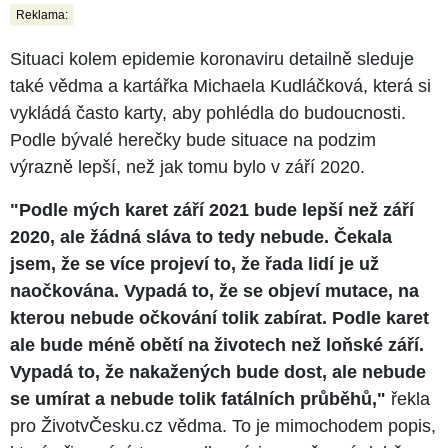
Reklama:
Situaci kolem epidemie koronaviru detailně sleduje
také vědma a kartářka Michaela Kudláčková, která si
vykládá často karty, aby pohlédla do budoucnosti.
Podle bývalé herečky bude situace na podzim
výrazně lepší, než jak tomu bylo v září 2020.
"Podle mých karet září 2021 bude lepší než září
2020, ale žádná sláva to tedy nebude. Čekala
jsem, že se více projeví to, že řada lidí je už
naočkována. Vypadá to, že se objeví mutace, na
kterou nebude očkování tolik zabírat. Podle karet
ale bude méně obětí na životech než loňské září.
Vypadá to, že nakažených bude dost, ale nebude
se umírat a nebude tolik fatálních průběhů,"
řekla
pro ŽivotvČesku.cz vědma. To je mimochodem popis,