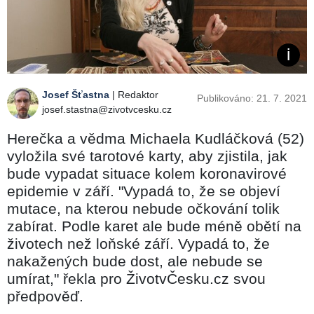
Josef Šťastna
| Redaktor
Publikováno: 21. 7. 2021
josef.stastna@zivotvcesku.cz
Herečka a vědma Michaela Kudláčková (52)
vyložila své tarotové karty, aby zjistila, jak
bude vypadat situace kolem koronavirové
epidemie v září. "Vypadá to, že se objeví
mutace, na kterou nebude očkování tolik
zabírat. Podle karet ale bude méně obětí na
životech než loňské září. Vypadá to, že
nakažených bude dost, ale nebude se
umírat," řekla pro ŽivotvČesku.cz svou
předpověď.