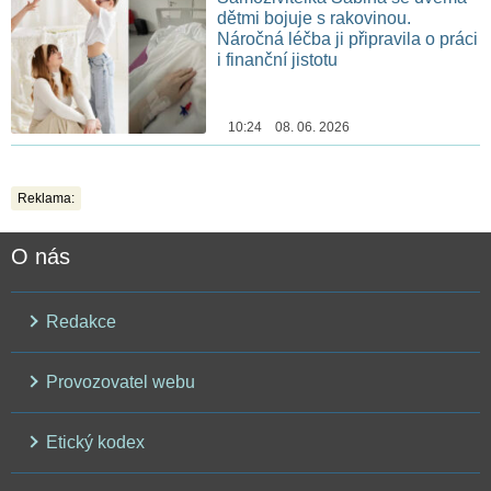
dětmi bojuje s rakovinou.
Náročná léčba ji připravila o práci
i finanční jistotu
10:24 08. 06. 2026
Reklama:
O nás
Redakce
Provozovatel webu
Etický kodex