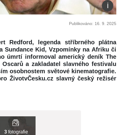
Publikováno: 16. 9. 2025
t Redford, legenda stříbrného plátna
a Sundance Kid, Vzpomínky na Afriku či
ho úmrtí informoval americký deník The
 Oscarů a zakladatel slavného festivalu
jším osobnostem světové kinematografie.
ro ŽivotvČesku.cz slavný český režisér
3
fotografie