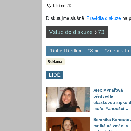
Diskutujme slušně.
Pravidla diskuze
na p
Vstup do diskuze
73
#Robert Redford
#Smrt
#Zdeněk Tro
Reklama:
LIDÉ
Alex Mynářová
předvedla
ukázkovou šipku 
moře. Fanoušci
reagují na to, jak u
Berenika Kohouto
toho vypadá
radikálně změnila