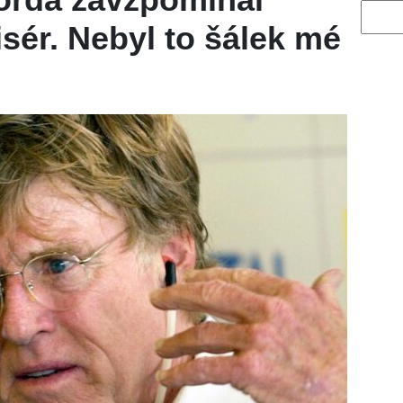
Vyhled
isér. Nebyl to šálek mé