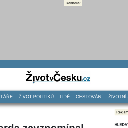
Reklama:
NTÁŘE
ŽIVOT POLITIKŮ
LIDÉ
CESTOVÁNÍ
ŽIVOTNÍ
Reklam
orda zavzpomínal
HLEDA