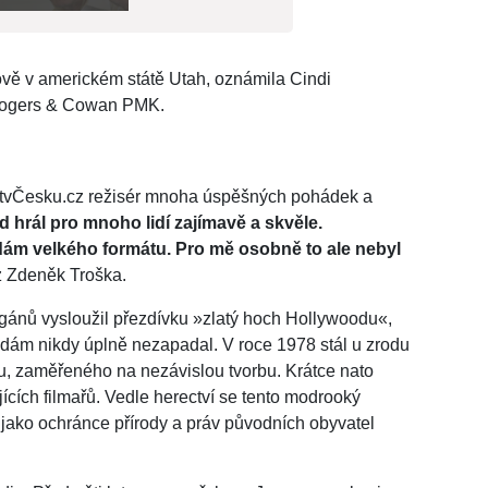
ě v americkém státě Utah, oznámila Cindi
y Rogers & Cowan PMK.
otvČesku.cz režisér mnoha úspěšných pohádek a
 hrál pro mnoho lidí zajímavě a skvěle.
ám velkého formátu. Pro mě osobně to ale nebyl
z Zdeněk Troška.
egánů vysloužil přezdívku »zlatý hoch Hollywoodu«,
dám nikdy úplně nezapadal. V roce 1978 stál u zrodu
, zaměřeného na nezávislou tvorbu. Krátce nato
ajících filmařů. Vedle herectví se tento modrooký
 jako ochránce přírody a práv původních obyvatel