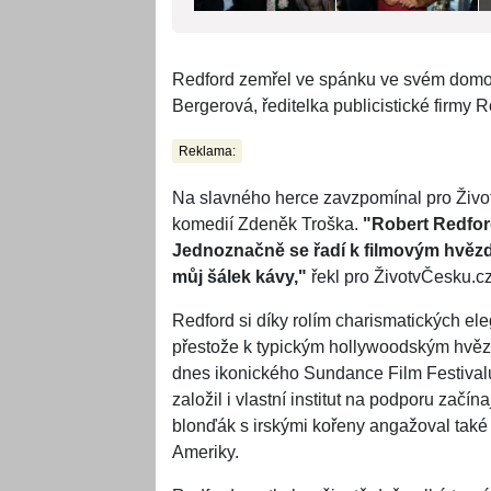
Redford zemřel ve spánku ve svém domov
Bergerová, ředitelka publicistické firm
Reklama:
Na slavného herce zavzpomínal pro Živ
komedií Zdeněk Troška.
"Robert Redford
Jednoznačně se řadí k filmovým hvězd
můj šálek kávy,"
řekl pro ŽivotvČesku.c
Redford si díky rolím charismatických el
přestože k typickým hollywoodským hvěz
dnes ikonického Sundance Film Festivalu
založil i vlastní institut na podporu začín
blonďák s irskými kořeny angažoval také
Ameriky.