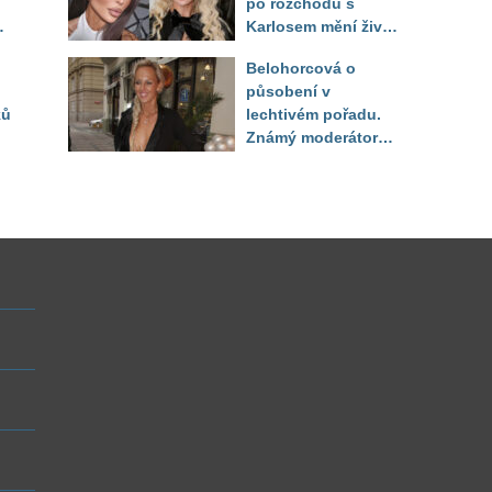
po rozchodu s
Karlosem mění život i
image, tleská jí i
Belohorcová o
Sandeva
působení v
ků
lechtivém pořadu.
Známý moderátor
f
přiznal, že ji dírkou
sledoval pod dekou