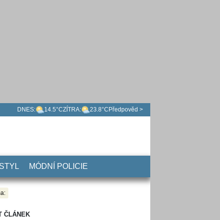
DNES:
14.5°C
ZÍTRA:
23.8°C
Předpověd >
 STYL
MÓDNÍ POLICIE
a:
T ČLÁNEK