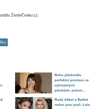
ortálu ŽivotvČesku.cz.
ška
Boho předvedla
perfektní postavu ve
do
vykrojených
plavkách, potom
ukázala realitu svého
vá
Rudý ďábel a Barbie
těla
rodeo jsou pryč. Lela