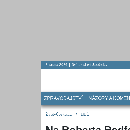
8. srpna 2026 | Svátek slaví:
Soběslav
ZPRAVODAJSTVÍ
NÁZORY A KOME
ŽivotvČesku.cz
LIDÉ
Na Roberta Redf