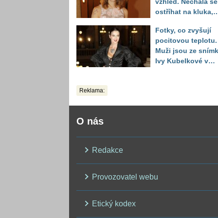
vzhled. Nechala se
ostříhat na kluka,
reakce fanoušků
Fotky, co zvyšují
překvapily
pocitovou teplotu.
Muži jsou ze sním
Ivy Kubelkové v
plavkách úplně pa
Reklama:
O nás
Redakce
Provozovatel webu
Etický kodex