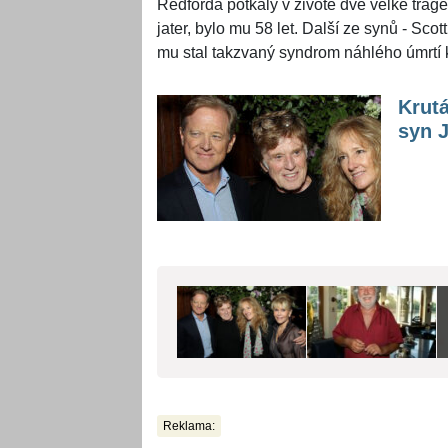
Redforda potkaly v životě dvě velké trag
jater, bylo mu 58 let. Další ze synů - Sc
mu stal takzvaný syndrom náhlého úmrtí 
Krutá
syn J
Reklama: