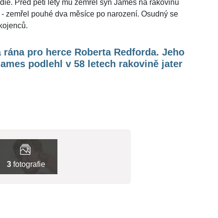
édie. Před pěti lety mu zemřel syn James na rakovinu
ott - zemřel pouhé dva měsíce po narození. Osudný se
kojenců.
 rána pro herce Roberta Redforda. Jeho
ames podlehl v 58 letech rakovině jater
3
fotografie