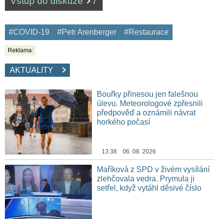
Vstup do diskuze
7
#COVID-19
#Petr Arenberger
#Restaurace
Reklama:
AKTUALITY
Bouřky přinesou jen falešnou
úlevu. Meteorologové zpřesnili
předpověď a oznámili návrat
horkého počasí
13:38 06. 08. 2026
Maříková z SPD v živém vysílání
zlehčovala vedra. Prymula ji
setřel, když vytáhl děsivé číslo