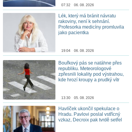
07:32 06. 08. 2026
Lék, který má bránit návratu
rakoviny, není k sehnání.
Profesorka medicíny promluvila
jako pacientka
19:04 06. 08. 2026
Bouřkový pás se natáhne přes
republiku. Meteorologové
zpřesnili lokality pod výstrahou,
kde hrozí kroupy a prudký vítr
13:30 05. 08. 2026
Havlíček ukončil spekulace o
Hradu. Pavlovi poslal vstřícný
vzkaz, Decroix pak tvrdě setřel