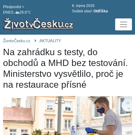
6. srpna 2026
Předpověd >
Svátek slaví:
Oldřiška
DNES:
26.8°C
ŽivotvČesku.cz
AKTUALITY
Na zahrádku s testy, do
obchodů a MHD bez testování.
Ministerstvo vysvětlilo, proč je
na restaurace přísné