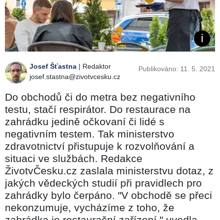
Josef Šťastna
| Redaktor
Publikováno: 11. 5. 2021
josef.stastna@zivotvcesku.cz
Do obchodů či do metra bez negativního
testu, stačí respirátor. Do restaurace na
zahrádku jedině očkovaní či lidé s
negativním testem. Tak ministerstvo
zdravotnictví přistupuje k rozvolňování a
situaci ve službách. Redakce
ŽivotvČesku.cz zaslala ministerstvu dotaz, z
jakých vědeckých studií při pravidlech pro
zahrádky bylo čerpáno. "V obchodě se přeci
nekonzumuje, vycházíme z toho, že
zahrádka je restaurační zařízení," uvedla