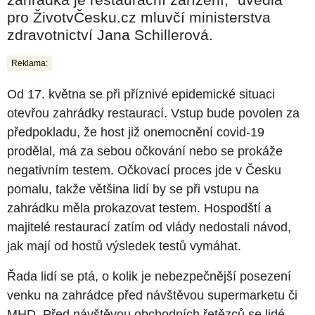
pro ŽivotvČesku.cz mluvčí ministerstva
zdravotnictví Jana Schillerová.
Reklama:
Od 17. května se při příznivé epidemické situaci
otevřou zahrádky restaurací. Vstup bude povolen za
předpokladu, že host již onemocnění covid-19
prodělal, má za sebou očkování nebo se prokáže
negativním testem. Očkovací proces jde v Česku
pomalu, takže většina lidí by se při vstupu na
zahrádku měla prokazovat testem. Hospodští a
majitelé restaurací zatím od vlády nedostali návod,
jak mají od hostů výsledek testů vymáhat.
Řada lidí se ptá, o kolik je nebezpečnější posezení
venku na zahrádce před návštěvou supermarketu či
MHD. Před návštěvou obchodních řetězců se lidé