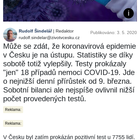
Rudolf Šindelář
| Redaktor
Publikováno: 3. 5. 2020
rudolf.sindelar@zivotvcesku.cz
Může se zdát, že koronavirová epidemie
v Česku je na ústupu. Statistiky se díky
sobotě totiž vylepšily. Testy prokázaly
"jen" 18 případů nemoci COVID-19. Jde
o nejnižší denní přírůstek od 9. března.
Sobotní bilanci ale nejspíše ovlivnil nižší
počet provedených testů.
Reklama:
Reklama:
V Česku byl zatím prokázán pozitivní test u 7755 lidí.