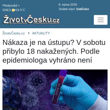
8. srpna 2026
Předpověd >
Svátek slaví:
Soběslav
DNES:
24.5°C
ŽivotvČesku.cz
AKTUALITY
Nákaza je na ústupu? V sobotu
přibylo 18 nakažených. Podle
epidemiologa vyhráno není