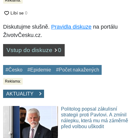
Reklama:
Diskutujme slušně.
Pravidla diskuze
na portálu
ŽivotvČesku.cz.
Vstup do diskuze
0
#Česko
#Epidemie
#Počet nakažených
Reklama:
AKTUALITY
Politolog popsal zákulisní
strategii proti Pavlovi. A zmínil
nálepku, která mu má záměrně
před volbou uškodit