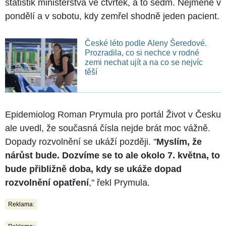
statistik ministerstva ve čtvrtek, a to sedm. Nejméně v
pondělí a v sobotu, kdy zemřel shodně jeden pacient.
České léto podle Aleny Šeredové.
Prozradila, co si nechce v rodné
zemi nechat ujít a na co se nejvíc
těší
Epidemiolog Roman Prymula pro portál Život v Česku
ale uvedl, že současná čísla nejde brát moc vážně.
Dopady rozvolnění se ukáží později. "
Myslím, že
nárůst bude. Dozvíme se to ale okolo 7. května, to
bude přibližně doba, kdy se ukáže dopad
rozvolnění opatření
," řekl Prymula.
Reklama: