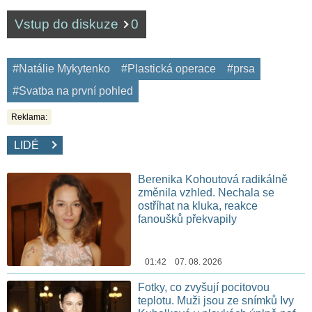
Vstup do diskuze
0
#Natálie Mykytenko
#Plastická operace
#prsa
#Svatba na první pohled
Reklama:
LIDÉ
Berenika Kohoutová radikálně
změnila vzhled. Nechala se
ostříhat na kluka, reakce
fanoušků překvapily
01:42 07. 08. 2026
Fotky, co zvyšují pocitovou
teplotu. Muži jsou ze snímků Ivy