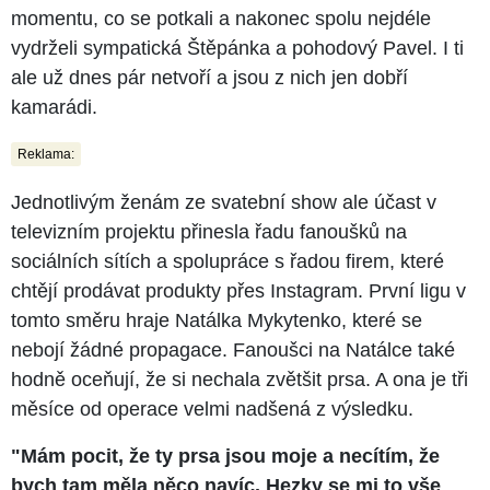
momentu, co se potkali a nakonec spolu nejdéle
vydrželi sympatická Štěpánka a pohodový Pavel. I ti
ale už dnes pár netvoří a jsou z nich jen dobří
kamarádi.
Reklama:
Jednotlivým ženám ze svatební show ale účast v
televizním projektu přinesla řadu fanoušků na
sociálních sítích a spolupráce s řadou firem, které
chtějí prodávat produkty přes Instagram. První ligu v
tomto směru hraje Natálka Mykytenko, které se
nebojí žádné propagace. Fanoušci na Natálce také
hodně oceňují, že si nechala zvětšit prsa. A ona je tři
měsíce od operace velmi nadšená z výsledku.
"Mám pocit, že ty prsa jsou moje a necítím, že
bych tam měla něco navíc. Hezky se mi to vše