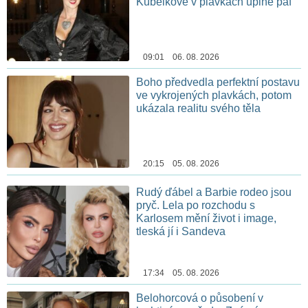
Kubelkové v plavkách úplně paf
09:01 06. 08. 2026
Boho předvedla perfektní postavu
ve vykrojených plavkách, potom
ukázala realitu svého těla
20:15 05. 08. 2026
Rudý ďábel a Barbie rodeo jsou
pryč. Lela po rozchodu s
Karlosem mění život i image,
tleská jí i Sandeva
17:34 05. 08. 2026
Belohorcová o působení v