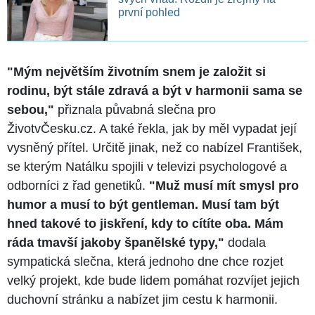
první pohled
"Mým největším životním snem je založit si
rodinu, být stále zdravá a být v harmonii sama se
sebou,"
přiznala půvabná slečna pro
ŽivotvČesku.cz. A také řekla, jak by měl vypadat její
vysněný přítel. Určitě jinak, než co nabízel František,
se kterým Natálku spojili v televizi psychologové a
odborníci z řad genetiků.
"Muž musí mít smysl pro
humor a musí to být gentleman. Musí tam být
hned takové to jiskření, kdy to cítíte oba. Mám
ráda tmavší jakoby španělské typy,"
dodala
sympatická slečna, která jednoho dne chce rozjet
velký projekt, kde bude lidem pomáhat rozvíjet jejich
duchovní stránku a nabízet jim cestu k harmonii.