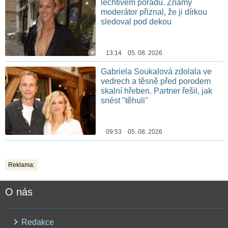
lechtivém pořadu. Známý
moderátor přiznal, že ji dírkou
sledoval pod dekou
13:14 05. 08. 2026
Gabriela Soukalová zdolala ve
vedrech a těsně před porodem
skalní hřeben. Partner řešil, jak
snést "těhuli"
09:53 05. 08. 2026
Reklama:
O nás
Redakce