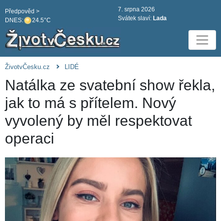
7. srpna 2026
Předpověd >
Svátek slaví:
Lada
DNES:
24.5°C
ŽivotvČesku.cz
LIDÉ
Natálka ze svatební show řekla,
jak to má s přítelem. Nový
vyvolený by měl respektovat
operaci