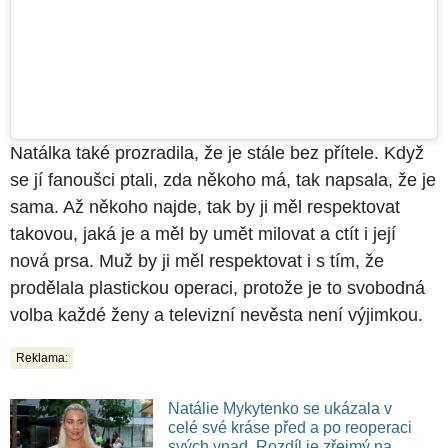
Natálka také prozradila, že je stále bez přítele. Když
se jí fanoušci ptali, zda někoho má, tak napsala, že je
sama. Až někoho najde, tak by ji měl respektovat
takovou, jaká je a měl by umět milovat a ctít i její
nová prsa. Muž by ji měl respektovat i s tím, že
prodělala plastickou operaci, protože je to svobodná
volba každé ženy a televizní nevěsta není výjimkou.
Reklama:
Natálie Mykytenko se ukázala v
celé své kráse před a po reoperaci
svých vnad. Rozdíl je zřejmý na