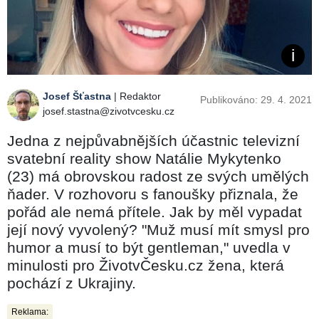
Josef Šťastna
| Redaktor
Publikováno: 29. 4. 2021
josef.stastna@zivotvcesku.cz
Jedna z nejpůvabnějších účastnic televizní
svatební reality show Natálie Mykytenko
(23) má obrovskou radost ze svých umělých
ňader. V rozhovoru s fanoušky přiznala, že
pořád ale nemá přítele. Jak by měl vypadat
její nový vyvolený? "Muž musí mít smysl pro
humor a musí to být gentleman," uvedla v
minulosti pro ŽivotvČesku.cz žena, která
pochází z Ukrajiny.
Reklama: