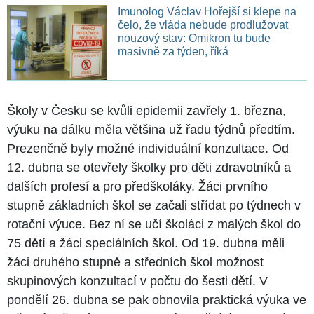
Imunolog Václav Hořejší si klepe na
čelo, že vláda nebude prodlužovat
nouzový stav: Omikron tu bude
masivně za týden, říká
Školy v Česku se kvůli epidemii zavřely 1. března,
výuku na dálku měla většina už řadu týdnů předtím.
Prezenčně byly možné individuální konzultace. Od
12. dubna se otevřely školky pro děti zdravotníků a
dalších profesí a pro předškoláky. Žáci prvního
stupně základních škol se začali střídat po týdnech v
rotační výuce. Bez ní se učí školáci z malých škol do
75 dětí a žáci speciálních škol. Od 19. dubna měli
žáci druhého stupně a středních škol možnost
skupinových konzultací v počtu do šesti dětí. V
pondělí 26. dubna se pak obnovila praktická výuka ve