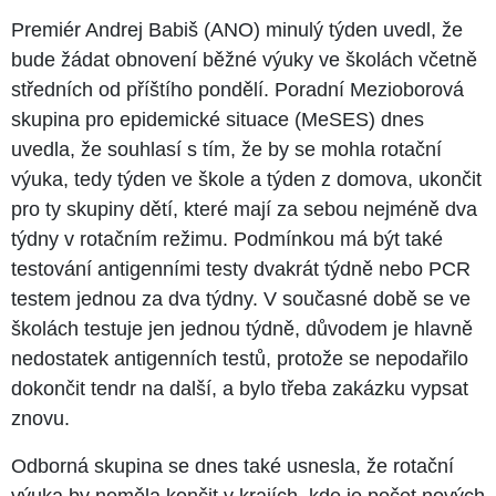
Premiér Andrej Babiš (ANO) minulý týden uvedl, že
bude žádat obnovení běžné výuky ve školách včetně
středních od příštího pondělí. Poradní Mezioborová
skupina pro epidemické situace (MeSES) dnes
uvedla, že souhlasí s tím, že by se mohla rotační
výuka, tedy týden ve škole a týden z domova, ukončit
pro ty skupiny dětí, které mají za sebou nejméně dva
týdny v rotačním režimu. Podmínkou má být také
testování antigenními testy dvakrát týdně nebo PCR
testem jednou za dva týdny. V současné době se ve
školách testuje jen jednou týdně, důvodem je hlavně
nedostatek antigenních testů, protože se nepodařilo
dokončit tendr na další, a bylo třeba zakázku vypsat
znovu.
Odborná skupina se dnes také usnesla, že rotační
výuka by neměla končit v krajích, kde je počet nových