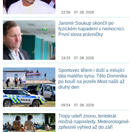
22:56 07. 08. 2026
Jaromír Soukup skončil po
fyzickém napadení v nemocnici.
První slova právničky
19:25 07. 08. 2026
Sportovec tělem i duší a milující
táta malého syna. Tělo Dominika
po bouři na jezeře Most našli až
druhý den
09:54 07. 08. 2026
Tropy udeří znovu, tentokrát
možná naposledy. Meteorologové
zpřesnili výhled až do září