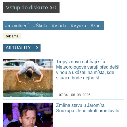
Vstup do diskuze
0
#rozvolnění
#Škola
#Vláda
#Výuka
#žáci
Reklama:
AKTUALITY
Tropy znovu nabírají sílu.
Meteorologové varují před delší
vlnou a ukázali na místa, kde
situace bude nejhorší
07:34 08. 08. 2026
Změna stavu u Jaromíra
Soukupa. Jeho okolí promluvilo