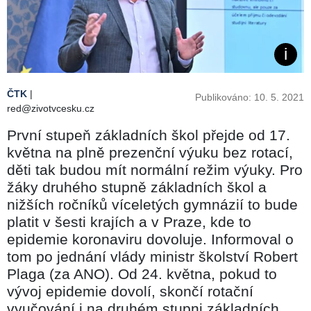
ČTK
|
Publikováno: 10. 5. 2021
red@zivotvcesku.cz
První stupeň základních škol přejde od 17.
května na plně prezenční výuku bez rotací,
děti tak budou mít normální režim výuky. Pro
žáky druhého stupně základních škol a
nižších ročníků víceletých gymnázií to bude
platit v šesti krajích a v Praze, kde to
epidemie koronaviru dovoluje. Informoval o
tom po jednání vlády ministr školství Robert
Plaga (za ANO). Od 24. května, pokud to
vývoj epidemie dovolí, skončí rotační
vyučování i na druhém stupni základních