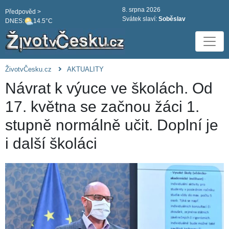
8. srpna 2026
Předpověd >
Svátek slaví:
Soběslav
DNES:
14.5°C
ŽivotvČesku.cz
AKTUALITY
Návrat k výuce ve školách. Od
17. května se začnou žáci 1.
stupně normálně učit. Doplní je
i další školáci